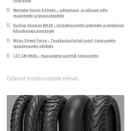
ringrajale
Metzeler Karoo 4 Street – adventure- ja allroad-rehv
maanteele ja kruusateedele
Dunlop Geomax MX34 – motokrossirehv pehmele ja keskmise
kõvadusega pinnasele
Mitas Street Force – Tasakaalustatud sport-tänavarehv
igapäevaseks sõiduks
CST CM-NK01 – Kaasaegne sportlik tänavarehv
Odavad mootorrataste rehvid