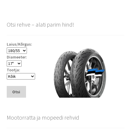
Otsi rehve – alati parim hind!
Laius/Kõrgus:
Diameeter:
Tootja:
Otsi
Mootorratta ja mopeedi rehvid