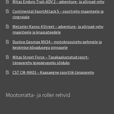
Mitas Enduro Trail-ADV 2 – adventure- ja allroad-rehv
Continental SportAttack 5 – sportrehv maanteele ja
ringrajale
Metzeler Karoo 4 Street – adventure- ja allroad-rehv
maanteele ja kruusateedele
Dunlop Geomax MX34 – motokrossirehv pehmele ja
keskmise kõvadusega pinnasele
Mitas Street Force – Tasakaalustatud sport-
tänavarehv igapäevaseks sõiduks
CST CM-NK01 – Kaasaegne sportlik tänavarehv
Mootorratta- ja roller rehvid