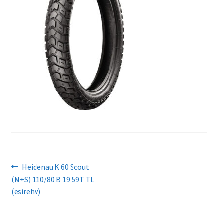
Navigeerimine
Eelmine
Heidenau K 60 Scout
postitus:
(M+S) 110/80 B 19 59T TL
(esirehv)