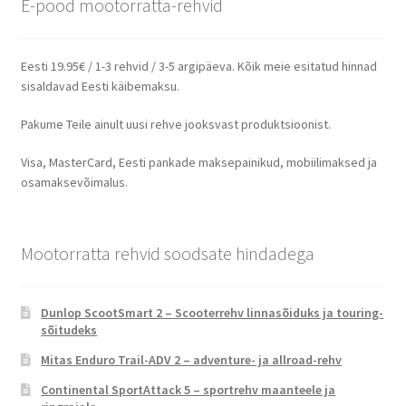
E-pood mootorratta-rehvid
Eesti 19.95€ / 1-3 rehvid / 3-5 argipäeva. Kõik meie esitatud hinnad
sisaldavad Eesti käibemaksu.
Pakume Teile ainult uusi rehve jooksvast produktsioonist.
Visa, MasterCard, Eesti pankade maksepainikud, mobiilimaksed ja
osamaksevõimalus.
Mootorratta rehvid soodsate hindadega
Dunlop ScootSmart 2 – Scooterrehv linnasõiduks ja touring-
sõitudeks
Mitas Enduro Trail-ADV 2 – adventure- ja allroad-rehv
Continental SportAttack 5 – sportrehv maanteele ja