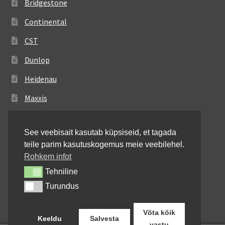
Bridgestone
Continental
CST
Dunlop
Heidenau
Maxxis
Metzeler
See veebisait kasutab küpsiseid, et tagada
Michelin
teile parim kasutuskogemus meie veebilehel.
Mitas
Rohkem infot
Tehniline
Tehniline
Pirelli
Turundus
Turundus
Shinko
Võta kõik
Keeldu
Salvesta
vastu