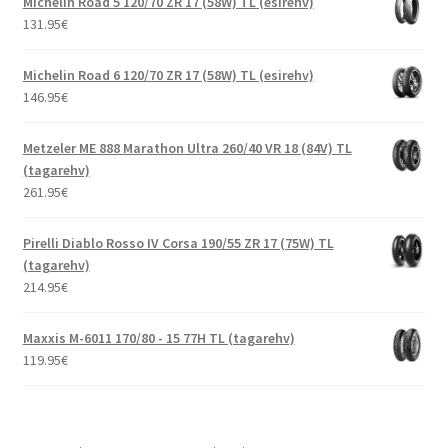
Michelin Road 5 120/70 ZR 17 (58W) TL (esirehv)
131.95
€
Michelin Road 6 120/70 ZR 17 (58W) TL (esirehv)
146.95
€
Metzeler ME 888 Marathon Ultra 260/40 VR 18 (84V) TL
(tagarehv)
261.95
€
Pirelli Diablo Rosso IV Corsa 190/55 ZR 17 (75W) TL
(tagarehv)
214.95
€
Maxxis M-6011 170/80 - 15 77H TL (tagarehv)
119.95
€