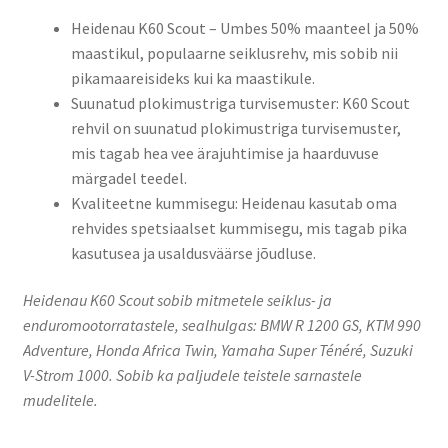
Heidenau K60 Scout – Umbes 50% maanteel ja 50%
maastikul, populaarne seiklusrehv, mis sobib nii
pikamaareisideks kui ka maastikule.
Suunatud plokimustriga turvisemuster: K60 Scout
rehvil on suunatud plokimustriga turvisemuster,
mis tagab hea vee ärajuhtimise ja haarduvuse
märgadel teedel.​
Kvaliteetne kummisegu: Heidenau kasutab oma
rehvides spetsiaalset kummisegu, mis tagab pika
kasutusea ja usaldusväärse jõudluse.​
Heidenau K60 Scout sobib mitmetele seiklus- ja
enduromootorratastele, sealhulgas: BMW R 1200 GS, KTM 990
Adventure, Honda Africa Twin, Yamaha Super Ténéré, Suzuki
V-Strom 1000. Sobib ka paljudele teistele sarnastele
mudelitele.