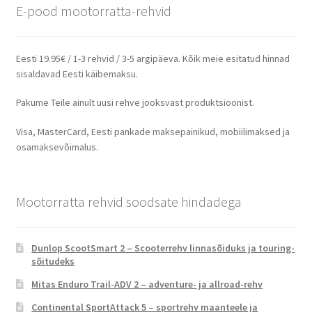
E-pood mootorratta-rehvid
Eesti 19.95€ / 1-3 rehvid / 3-5 argipäeva. Kõik meie esitatud hinnad
sisaldavad Eesti käibemaksu.
Pakume Teile ainult uusi rehve jooksvast produktsioonist.
Visa, MasterCard, Eesti pankade maksepainikud, mobiilimaksed ja
osamaksevõimalus.
Mootorratta rehvid soodsate hindadega
Dunlop ScootSmart 2 – Scooterrehv linnasõiduks ja touring-
sõitudeks
Mitas Enduro Trail-ADV 2 – adventure- ja allroad-rehv
Continental SportAttack 5 – sportrehv maanteele ja