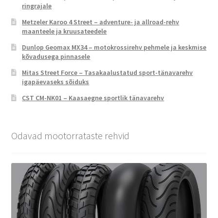
ringrajale
Metzeler Karoo 4 Street – adventure- ja allroad-rehv
maanteele ja kruusateedele
Dunlop Geomax MX34 – motokrossirehv pehmele ja keskmise
kõvadusega pinnasele
Mitas Street Force – Tasakaalustatud sport-tänavarehv
igapäevaseks sõiduks
CST CM-NK01 – Kaasaegne sportlik tänavarehv
Odavad mootorrataste rehvid