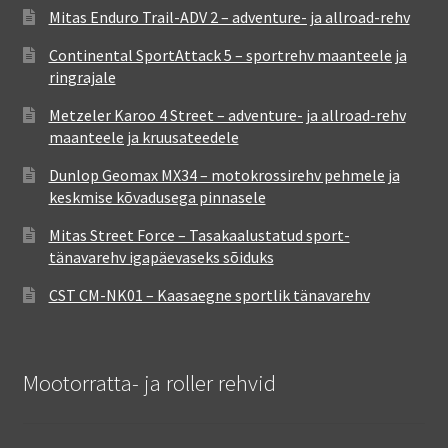
Mitas Enduro Trail-ADV 2 – adventure- ja allroad-rehv
Continental SportAttack 5 – sportrehv maanteele ja
ringrajale
Metzeler Karoo 4 Street – adventure- ja allroad-rehv
maanteele ja kruusateedele
Dunlop Geomax MX34 – motokrossirehv pehmele ja
keskmise kõvadusega pinnasele
Mitas Street Force – Tasakaalustatud sport-
tänavarehv igapäevaseks sõiduks
CST CM-NK01 – Kaasaegne sportlik tänavarehv
Mootorratta- ja roller rehvid