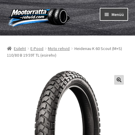
Liigu
Liigu
Menüü
navigeerimisele
sisu
juurde
Ava
Rehvid
alamm
Esileht
E-Pood
Moto rehvid
Heidenau K 60 Scout (M+S)
Ava
Sisekumm
110/80 B 19 59T TL (esirehv)
alamm
Kuidas osta
Ava
Rehvid info
alamm
Ava
Brändid
alamm
Testid
Kontakt