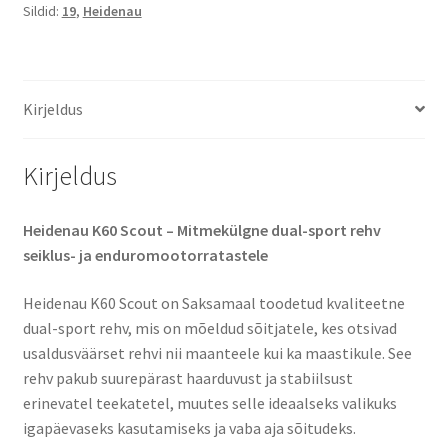
Sildid:
19
,
Heidenau
B
19
59T
TL
Kirjeldus
(esirehv)
kogus
Kirjeldus
Heidenau K60 Scout – Mitmekülgne dual-sport rehv
seiklus- ja enduromootorratastele
Heidenau K60 Scout on Saksamaal toodetud kvaliteetne
dual-sport rehv, mis on mõeldud sõitjatele, kes otsivad
usaldusväärset rehvi nii maanteele kui ka maastikule. See
rehv pakub suurepärast haarduvust ja stabiilsust
erinevatel teekatetel, muutes selle ideaalseks valikuks
igapäevaseks kasutamiseks ja vaba aja sõitudeks.​