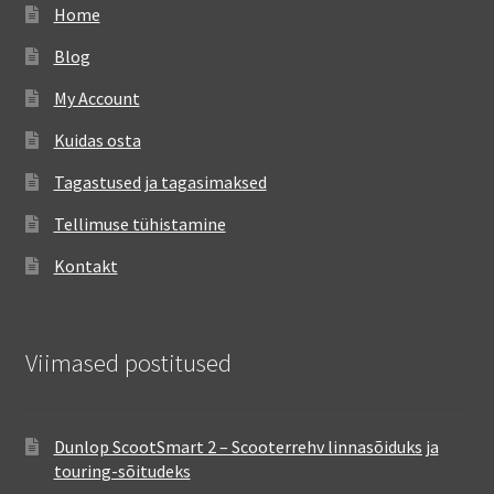
Home
Blog
My Account
Kuidas osta
Tagastused ja tagasimaksed
Tellimuse tühistamine
Kontakt
Viimased postitused
Dunlop ScootSmart 2 – Scooterrehv linnasõiduks ja
touring-sõitudeks