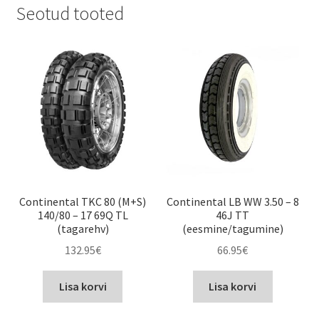
Seotud tooted
Continental TKC 80 (M+S)
Continental LB WW 3.50 – 8
140/80 – 17 69Q TL
46J TT
(tagarehv)
(eesmine/tagumine)
132.95
€
66.95
€
Lisa korvi
Lisa korvi