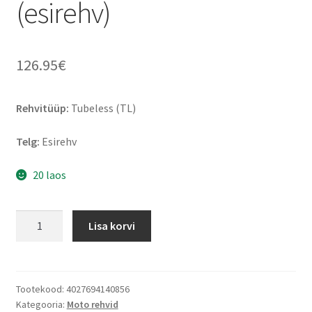
(esirehv)
126.95
€
Rehvitüüp:
Tubeless (TL)
Telg:
Esirehv
20 laos
Heidenau
Lisa korvi
K
60
Scout
(M+S)
Tootekood:
4027694140856
Kategooria:
Moto rehvid
110/80