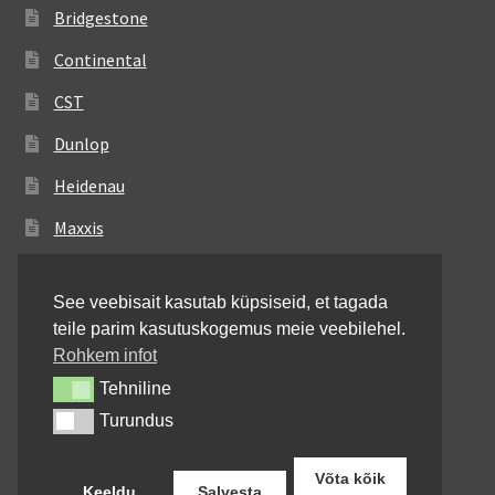
Bridgestone
Continental
CST
Dunlop
Heidenau
Maxxis
Metzeler
See veebisait kasutab küpsiseid, et tagada
Michelin
teile parim kasutuskogemus meie veebilehel.
Mitas
Rohkem infot
Tehniline
Tehniline
Pirelli
Turundus
Turundus
Shinko
Võta kõik
Keeldu
Salvesta