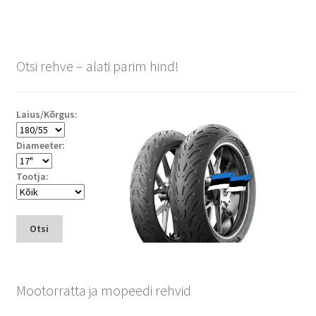
Otsi rehve – alati parim hind!
Laius/Kõrgus:
Diameeter:
Tootja:
Otsi
Mootorratta ja mopeedi rehvid