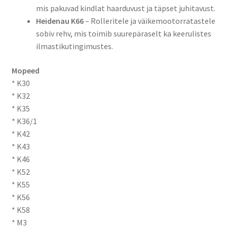
mis pakuvad kindlat haarduvust ja täpset juhitavust.
Heidenau K66
– Rolleritele ja väikemootorratastele
sobiv rehv, mis toimib suurepäraselt ka keerulistes
ilmastikutingimustes.
Mopeed
* K30
* K32
* K35
* K36/1
* K42
* K43
* K46
* K52
* K55
* K56
* K58
* M3