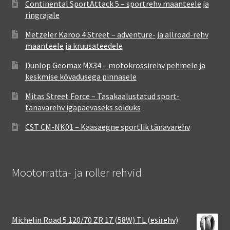
Continental SportAttack 5 – sportrehv maanteele ja
ringrajale
Metzeler Karoo 4 Street – adventure- ja allroad-rehv
maanteele ja kruusateedele
Dunlop Geomax MX34 – motokrossirehv pehmele ja
keskmise kõvadusega pinnasele
Mitas Street Force – Tasakaalustatud sport-
tänavarehv igapäevaseks sõiduks
CST CM-NK01 – Kaasaegne sportlik tänavarehv
Mootorratta- ja roller rehvid
Michelin Road 5 120/70 ZR 17 (58W) TL (esirehv)