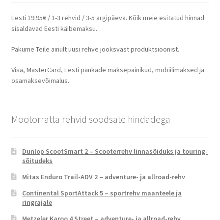
Eesti 19.95€ / 1-3 rehvid / 3-5 argipäeva. Kõik meie esitatud hinnad
sisaldavad Eesti käibemaksu.
Pakume Teile ainult uusi rehve jooksvast produktsioonist.
Visa, MasterCard, Eesti pankade maksepainikud, mobiilimaksed ja
osamaksevõimalus.
Mootorratta rehvid soodsate hindadega
Dunlop ScootSmart 2 – Scooterrehv linnasõiduks ja touring-
sõitudeks
Mitas Enduro Trail-ADV 2 – adventure- ja allroad-rehv
Continental SportAttack 5 – sportrehv maanteele ja
ringrajale
Metzeler Karoo 4 Street – adventure- ja allroad-rehv