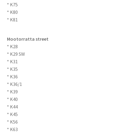
* K75
* K80
* K81
Mootorratta street
* K28
* K29 SW
* K31
* K35
* K36
* K36/1
* K39
* K40
* K44
* K45
* K56
* K63