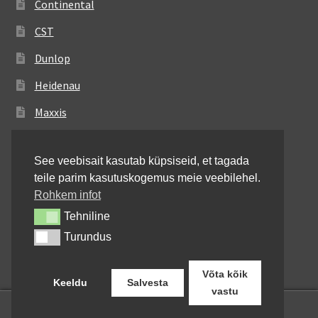
Continental
CST
Dunlop
Heidenau
Maxxis
Metzeler
See veebisait kasutab küpsiseid, et tagada
Michelin
teile parim kasutuskogemus meie veebilehel.
Mitas
Rohkem infot
Tehniline
Tehniline
Pirelli
Turundus
Turundus
Shinko
Võta kõik
Keeldu
Salvesta
vastu
0