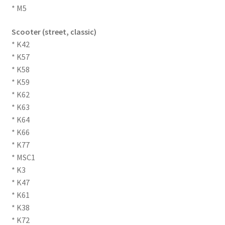
* M5
Scooter (street, classic)
* K42
* K57
* K58
* K59
* K62
* K63
* K64
* K66
* K77
* MSC1
* K3
* K47
* K61
* K38
* K72