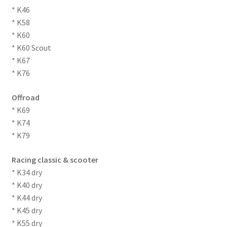
* K46
* K58
* K60
* K60 Scout
* K67
* K76
Offroad
* K69
* K74
* K79
Racing classic & scooter
* K34 dry
* K40 dry
* K44 dry
* K45 dry
* K55 dry