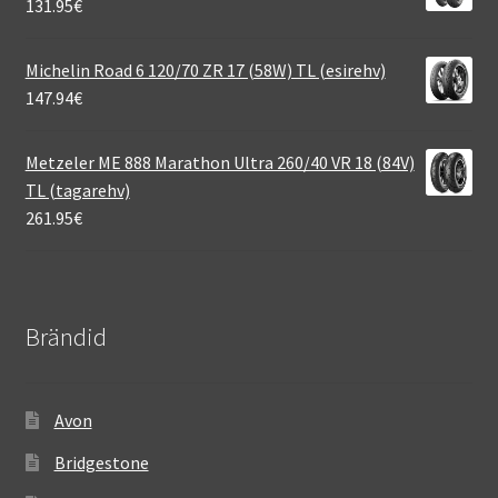
131.95
€
Michelin Road 6 120/70 ZR 17 (58W) TL (esirehv)
147.94
€
Metzeler ME 888 Marathon Ultra 260/40 VR 18 (84V)
TL (tagarehv)
261.95
€
Brändid
Avon
Bridgestone