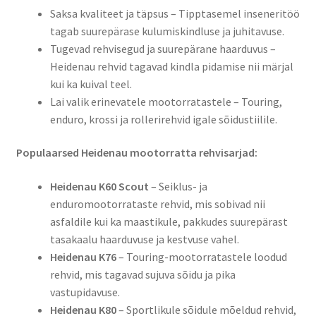
Pirelli
Saksa kvaliteet ja täpsus – Tipptasemel inseneritöö
tagab suurepärase kulumiskindluse ja juhitavuse.
Shinko
Tugevad rehvisegud ja suurepärane haarduvus –
Heidenau rehvid tagavad kindla pidamise nii märjal
kui ka kuival teel.
Testid
Lai valik erinevatele mootorratastele – Touring,
enduro, krossi ja rollerirehvid igale sõidustiilile.
Kontakt
Populaarsed Heidenau mootorratta rehvisarjad:
Heidenau K60 Scout
– Seiklus- ja
enduromootorrataste rehvid, mis sobivad nii
asfaldile kui ka maastikule, pakkudes suurepärast
tasakaalu haarduvuse ja kestvuse vahel.
Heidenau K76
– Touring-mootorratastele loodud
rehvid, mis tagavad sujuva sõidu ja pika
vastupidavuse.
Heidenau K80
– Sportlikule sõidule mõeldud rehvid,