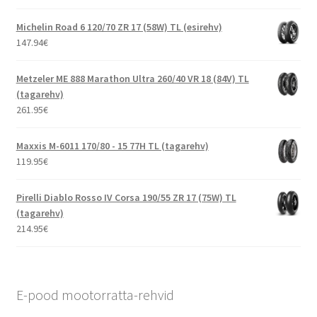
Michelin Road 6 120/70 ZR 17 (58W) TL (esirehv)
147.94
€
Metzeler ME 888 Marathon Ultra 260/40 VR 18 (84V) TL
(tagarehv)
261.95
€
Maxxis M-6011 170/80 - 15 77H TL (tagarehv)
119.95
€
Pirelli Diablo Rosso IV Corsa 190/55 ZR 17 (75W) TL
(tagarehv)
214.95
€
E-pood mootorratta-rehvid