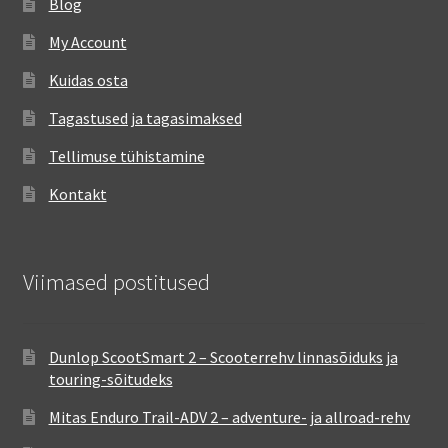
Blog
My Account
Kuidas osta
Tagastused ja tagasimaksed
Tellimuse tühistamine
Kontakt
Viimased postitused
Dunlop ScootSmart 2 – Scooterrehv linnasõiduks ja
touring-sõitudeks
Mitas Enduro Trail-ADV 2 – adventure- ja allroad-rehv