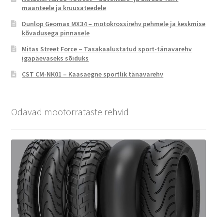
maanteele ja kruusateedele
Dunlop Geomax MX34 – motokrossirehv pehmele ja keskmise
kõvadusega pinnasele
Mitas Street Force – Tasakaalustatud sport-tänavarehv
igapäevaseks sõiduks
CST CM-NK01 – Kaasaegne sportlik tänavarehv
Odavad mootorrataste rehvid