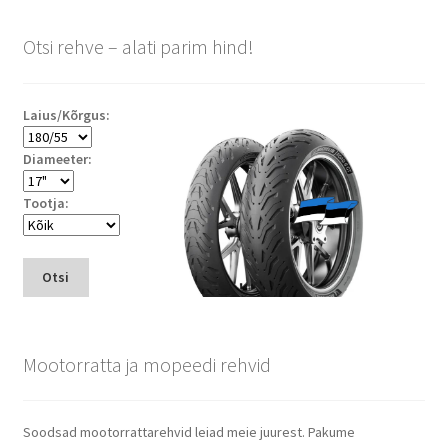
Otsi rehve – alati parim hind!
Laius/Kõrgus:
Diameeter:
Tootja:
Otsi
Mootorratta ja mopeedi rehvid
Soodsad mootorrattarehvid leiad meie juurest. Pakume