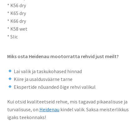
* K56 dry
* K65 dry
* K66 dry
* K58 wet
* Slic
Miks osta Heidenau mootorratta rehvid just meilt?
Lai valik ja taskukohased hinnad
Kiire ja usaldusväärne tarne
Ekspertide nõuanded õige rehvi valikul
Kui otsid kvaliteetseid rehve, mis tagavad pikaealisuse ja
turvalisuse, on
Heidenau
kindel valik. Saksa meisterlikkus
igaks teekonnaks!