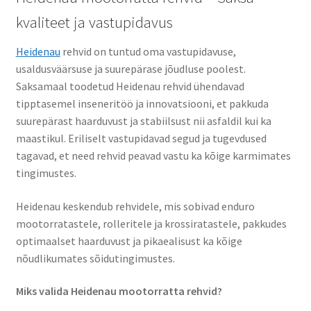
kvaliteet ja vastupidavus
Continental
Heidenau
rehvid on tuntud oma vastupidavuse,
CST
usaldusväärsuse ja suurepärase jõudluse poolest.
Saksamaal toodetud Heidenau rehvid ühendavad
Dunlop
tipptasemel inseneritöö ja innovatsiooni, et pakkuda
suurepärast haarduvust ja stabiilsust nii asfaldil kui ka
Heidenau
maastikul. Eriliselt vastupidavad segud ja tugevdused
tagavad, et need rehvid peavad vastu ka kõige karmimates
tingimustes.
Maxxis
Heidenau keskendub rehvidele, mis sobivad enduro
Metzeler
mootorratastele, rolleritele ja krossiratastele, pakkudes
optimaalset haarduvust ja pikaealisust ka kõige
Michelin
nõudlikumates sõidutingimustes.
Mitas
Miks valida Heidenau mootorratta rehvid?