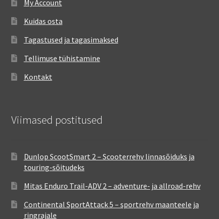
My Account
Kuidas osta
Tagastused ja tagasimaksed
Tellimuse tühistamine
Kontakt
Viimased postitused
Dunlop ScootSmart 2 – Scooterrehv linnasõiduks ja
touring-sõitudeks
Mitas Enduro Trail-ADV 2 – adventure- ja allroad-rehv
Continental SportAttack 5 – sportrehv maanteele ja
ringrajale