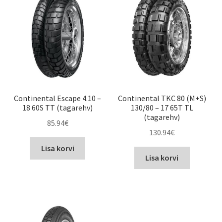
Continental Escape 4.10 –
Continental TKC 80 (M+S)
18 60S TT (tagarehv)
130/80 – 17 65T TL
(tagarehv)
85.94
€
130.94
€
Lisa korvi
Lisa korvi