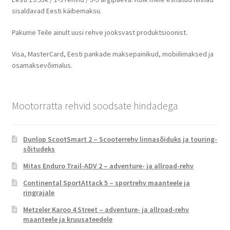
sisaldavad Eesti käibemaksu.
Pakume Teile ainult uusi rehve jooksvast produktsioonist.
Visa, MasterCard, Eesti pankade maksepainikud, mobiilimaksed ja
osamaksevõimalus.
Mootorratta rehvid soodsate hindadega
Dunlop ScootSmart 2 – Scooterrehv linnasõiduks ja touring-
sõitudeks
Mitas Enduro Trail-ADV 2 – adventure- ja allroad-rehv
Continental SportAttack 5 – sportrehv maanteele ja
ringrajale
Metzeler Karoo 4 Street – adventure- ja allroad-rehv
maanteele ja kruusateedele