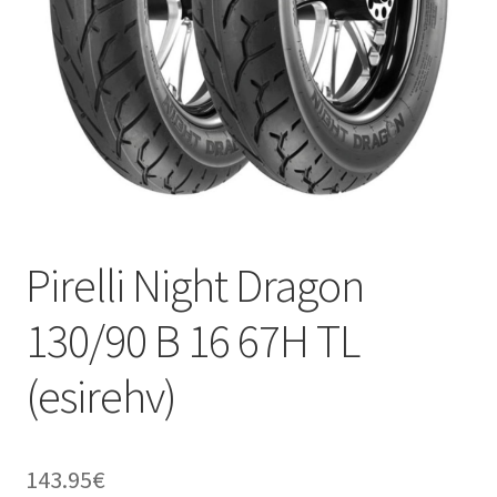
Pirelli Night Dragon
130/90 B 16 67H TL
(esirehv)
143.95
€