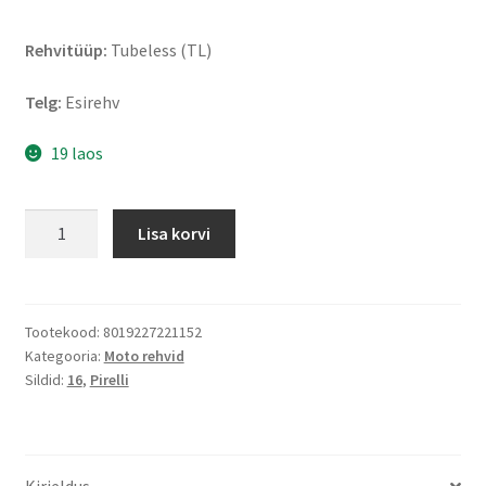
Rehvitüüp:
Tubeless (TL)
Telg:
Esirehv
19 laos
Pirelli
Lisa korvi
Night
Dragon
130/90
B
Tootekood:
8019227221152
Kategooria:
Moto rehvid
16
Sildid:
16
,
Pirelli
67H
TL
(esirehv)
kogus
Kirjeldus