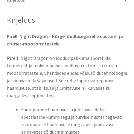
Kirjeldus
Pirelli Night Dragon – Kõrge jõudlusega rehv custom- ja
cruiser-mootorratastele
Pirelli Night Dragon on loodud pakkuma sportlikku
tunnetust ja maksimaalset jõudlust custom- ja cruiser-
mootorratastele, ühendades endas võidusõidutehnoloogia
ja tänavasõidu vajadused. See rehv tagab suurepärase
haarduvuse, stabiilsuse ja juhitavuse nii kuivades kui
märgades tingimustes.
Suurepärane haarduvus ja juhitavus: Rehvi
spetsiaalne kummisegu ja turvisemuster tagavad
suurepärase haarduvuse ning täpse juhitavuse
erinevates sõidutingimustes.