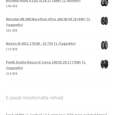
Michelin Road 6 120/70 ZR 17 (58W) TL (esirehv)
146.95
€
Metzeler ME 888 Marathon Ultra 260/40 VR 18 (84V) TL
(tagarehv)
261.95
€
Maxxis M-6011 170/80 - 15 77H TL (tagarehv)
119.95
€
Pirelli Diablo Rosso IV Corsa 190/55 ZR 17 (75W) TL
(tagarehv)
214.95
€
E-pood mootorratta-rehvid
Eesti 19.95€ / 1-3 rehvid / 3-5 argipäeva. Kõik meie esitatud hinnad