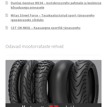
Dunlop Geomax MX34 – motokrossirehv pehmele ja keskmise
kõvadusega pinnasele
Mitas Street Force – Tasakaalustatud sport-tänavarehv
igapäevaseks sõiduks
CST CM-NK01 – Kaasaegne sportlik tänavarehv
Odavad mootorrataste rehvid