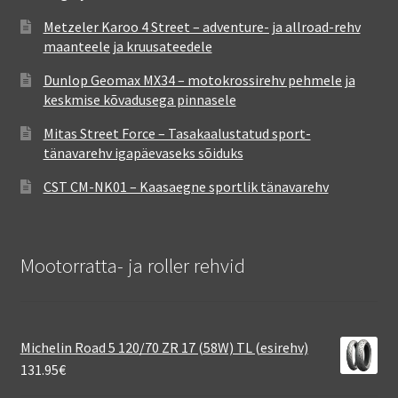
Metzeler Karoo 4 Street – adventure- ja allroad-rehv
maanteele ja kruusateedele
Dunlop Geomax MX34 – motokrossirehv pehmele ja
keskmise kõvadusega pinnasele
Mitas Street Force – Tasakaalustatud sport-
tänavarehv igapäevaseks sõiduks
CST CM-NK01 – Kaasaegne sportlik tänavarehv
Mootorratta- ja roller rehvid
Michelin Road 5 120/70 ZR 17 (58W) TL (esirehv)
131.95
€