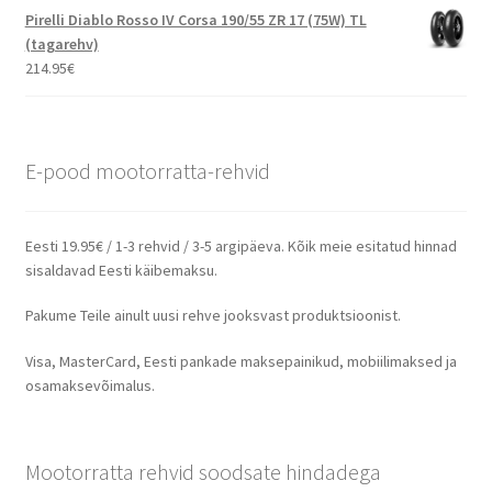
Pirelli Diablo Rosso IV Corsa 190/55 ZR 17 (75W) TL
(tagarehv)
214.95
€
E-pood mootorratta-rehvid
Eesti 19.95€ / 1-3 rehvid / 3-5 argipäeva. Kõik meie esitatud hinnad
sisaldavad Eesti käibemaksu.
Pakume Teile ainult uusi rehve jooksvast produktsioonist.
Visa, MasterCard, Eesti pankade maksepainikud, mobiilimaksed ja
osamaksevõimalus.
Mootorratta rehvid soodsate hindadega