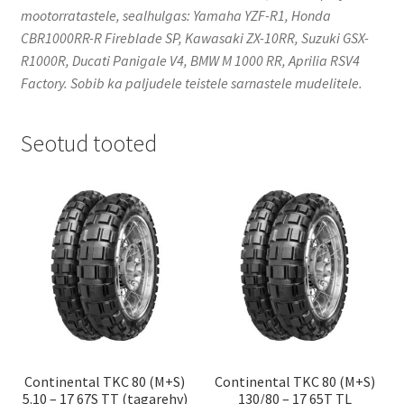
mootorratastele, sealhulgas:​ Yamaha YZF-R1, Honda
CBR1000RR-R Fireblade SP, Kawasaki ZX-10RR, Suzuki GSX-
R1000R, Ducati Panigale V4, BMW M 1000 RR, Aprilia RSV4
Factory. Sobib ka paljudele teistele sarnastele mudelitele.
Seotud tooted
Continental TKC 80 (M+S)
Continental TKC 80 (M+S)
5.10 – 17 67S TT (tagarehv)
130/80 – 17 65T TL