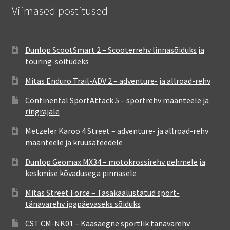
Viimased postitused
Dunlop ScootSmart 2 – Scooterrehv linnasõiduks ja
touring-sõitudeks
Mitas Enduro Trail-ADV 2 – adventure- ja allroad-rehv
Continental SportAttack 5 – sportrehv maanteele ja
ringrajale
Metzeler Karoo 4 Street – adventure- ja allroad-rehv
maanteele ja kruusateedele
Dunlop Geomax MX34 – motokrossirehv pehmele ja
keskmise kõvadusega pinnasele
Mitas Street Force – Tasakaalustatud sport-
tänavarehv igapäevaseks sõiduks
CST CM-NK01 – Kaasaegne sportlik tänavarehv