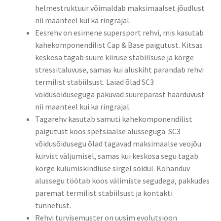
helmestruktuur võimaldab maksimaalset jõudlust
nii maanteel kui ka ringrajal.​
Eesrehv on esimene supersport rehvi, mis kasutab
kahekomponendilist Cap & Base paigutust. Kitsas
keskosa tagab suure kiiruse stabiilsuse ja kõrge
stressitaluvuse, samas kui aluskiht parandab rehvi
termilist stabiilsust. Laiad õlad SC3
võidusõiduseguga pakuvad suurepärast haarduvust
nii maanteel kui ka ringrajal.​
Tagarehv kasutab samuti kahekomponendilist
paigutust koos spetsiaalse alusseguga. SC3
võidusõidusegu õlad tagavad maksimaalse veojõu
kurvist väljumisel, samas kui keskosa segu tagab
kõrge kulumiskindluse sirgel sõidul. Kohanduv
alussegu töötab koos välimiste segudega, pakkudes
paremat termilist stabiilsust ja kontakti
tunnetust.​
Rehvi turvisemuster on uusim evolutsioon