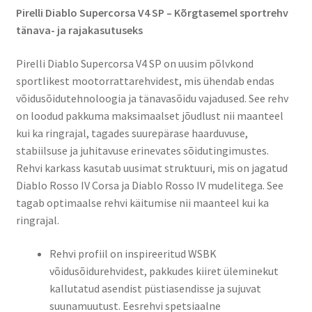
Pirelli Diablo Supercorsa V4 SP – Kõrgtasemel sportrehv
tänava- ja rajakasutuseks​
Pirelli Diablo Supercorsa V4 SP on uusim põlvkond
sportlikest mootorrattarehvidest, mis ühendab endas
võidusõidutehnoloogia ja tänavasõidu vajadused. See rehv
on loodud pakkuma maksimaalset jõudlust nii maanteel
kui ka ringrajal, tagades suurepärase haarduvuse,
stabiilsuse ja juhitavuse erinevates sõidutingimustes.​
Rehvi karkass kasutab uusimat struktuuri, mis on jagatud
Diablo Rosso IV Corsa ja Diablo Rosso IV mudelitega. See
tagab optimaalse rehvi käitumise nii maanteel kui ka
ringrajal.
Rehvi profiil on inspireeritud WSBK
võidusõidurehvidest, pakkudes kiiret üleminekut
kallutatud asendist püstiasendisse ja sujuvat
suunamuutust. Eesrehvi spetsiaalne