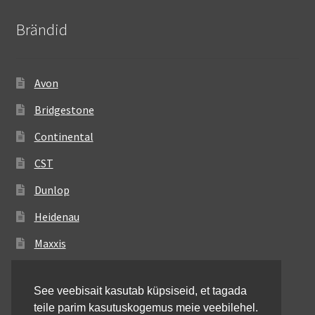
Brändid
Avon
Bridgestone
Continental
CST
Dunlop
Heidenau
Maxxis
Metzeler
See veebisait kasutab küpsiseid, et tagada
Michelin
teile parim kasutuskogemus meie veebilehel.