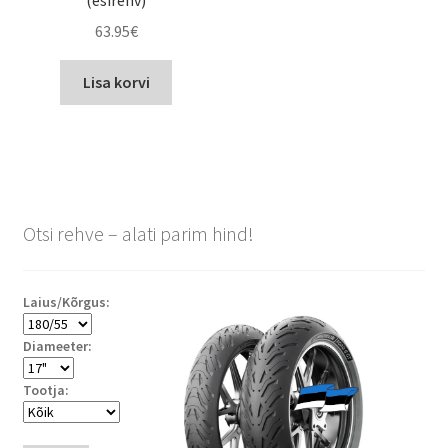
(esirehv)
63.95
€
Lisa korvi
Otsi rehve – alati parim hind!
Laius/Kõrgus:
Diameeter:
Tootja: