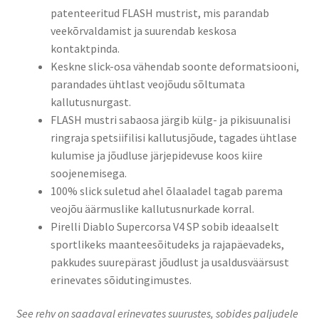
patenteeritud FLASH mustrist, mis parandab
veekõrvaldamist ja suurendab keskosa
kontaktpinda.​
Keskne slick-osa vähendab soonte deformatsiooni,
parandades ühtlast veojõudu sõltumata
kallutusnurgast.​
FLASH mustri sabaosa järgib külg- ja pikisuunalisi
ringraja spetsiifilisi kallutusjõude, tagades ühtlase
kulumise ja jõudluse järjepidevuse koos kiire
soojenemisega.​
100% slick suletud ahel õlaaladel tagab parema
veojõu äärmuslike kallutusnurkade korral.​
Pirelli Diablo Supercorsa V4 SP sobib ideaalselt
sportlikeks maanteesõitudeks ja rajapäevadeks,
pakkudes suurepärast jõudlust ja usaldusväärsust
erinevates sõidutingimustes.
See rehv on saadaval erinevates suurustes, sobides paljudele