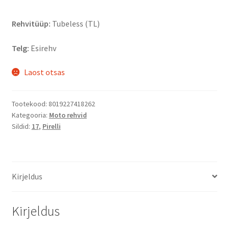
Rehvitüüp:
Tubeless (TL)
Telg:
Esirehv
Laost otsas
Tootekood:
8019227418262
Kategooria:
Moto rehvid
Sildid:
17
,
Pirelli
Kirjeldus
Kirjeldus