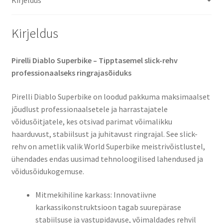
Kirjeldus
Pirelli Diablo Superbike – Tipptasemel slick-rehv
professionaalseks ringrajasõiduks​
Pirelli Diablo Superbike on loodud pakkuma maksimaalset
jõudlust professionaalsetele ja harrastajatele
võidusõitjatele, kes otsivad parimat võimalikku
haarduvust, stabiilsust ja juhitavust ringrajal. See slick-
rehv on ametlik valik World Superbike meistrivõistlustel,
ühendades endas uusimad tehnoloogilised lahendused ja
võidusõidukogemuse.​
Mitmekihiline karkass: Innovatiivne
karkassikonstruktsioon tagab suurepärase
stabiilsuse ja vastupidavuse, võimaldades rehvil