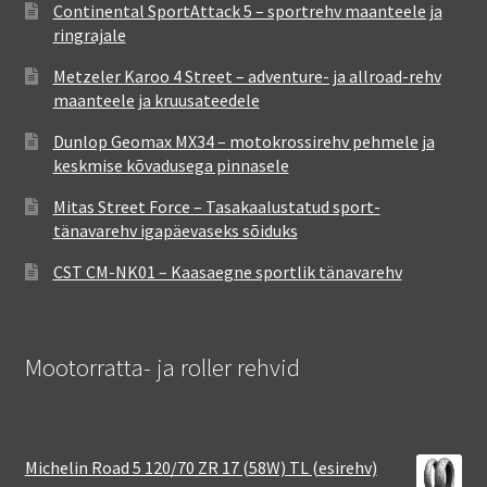
Continental SportAttack 5 – sportrehv maanteele ja
ringrajale
Metzeler Karoo 4 Street – adventure- ja allroad-rehv
maanteele ja kruusateedele
Dunlop Geomax MX34 – motokrossirehv pehmele ja
keskmise kõvadusega pinnasele
Mitas Street Force – Tasakaalustatud sport-
tänavarehv igapäevaseks sõiduks
CST CM-NK01 – Kaasaegne sportlik tänavarehv
Mootorratta- ja roller rehvid
Michelin Road 5 120/70 ZR 17 (58W) TL (esirehv)