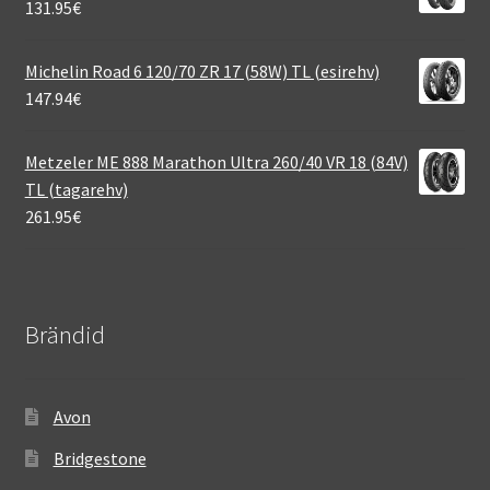
131.95
€
Michelin Road 6 120/70 ZR 17 (58W) TL (esirehv)
147.94
€
Metzeler ME 888 Marathon Ultra 260/40 VR 18 (84V)
TL (tagarehv)
261.95
€
Brändid
Avon
Bridgestone