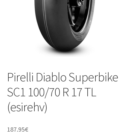
Pirelli Diablo Superbike
SC1 100/70 R 17 TL
(esirehv)
187.95
€