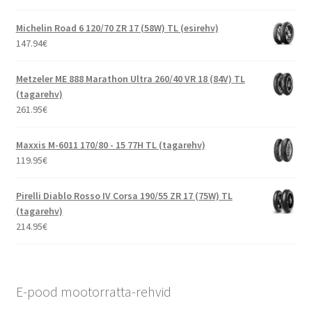
Michelin Road 6 120/70 ZR 17 (58W) TL (esirehv)
147.94
€
Metzeler ME 888 Marathon Ultra 260/40 VR 18 (84V) TL
(tagarehv)
261.95
€
Maxxis M-6011 170/80 - 15 77H TL (tagarehv)
119.95
€
Pirelli Diablo Rosso IV Corsa 190/55 ZR 17 (75W) TL
(tagarehv)
214.95
€
E-pood mootorratta-rehvid