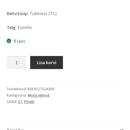
Rehvitüüp:
Tubeless (TL)
Telg:
Esirehv
8 laos
Pirelli
Lisa korvi
Diablo
Superbike
SC1
100/70
Tootekood:
8019227224269
Kategooria:
Moto rehvid
R
Sildid:
17
,
Pirelli
17
TL
(esirehv)
kogus
Kirjeldus