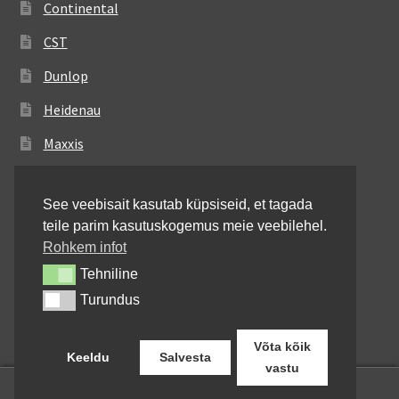
Continental
CST
Dunlop
Heidenau
Maxxis
Metzeler
See veebisait kasutab küpsiseid, et tagada
Michelin
teile parim kasutuskogemus meie veebilehel.
Mitas
Rohkem infot
Tehniline
Tehniline
Pirelli
Turundus
Turundus
Shinko
Võta kõik
Keeldu
Salvesta
vastu
0