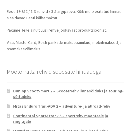
Eesti 19.95€ / 1-3 rehvid / 3-5 argipäeva. Kõik meie esitatud hinnad
sisaldavad Eesti käibemaksu.
Pakume Teile ainult uusi rehve jooksvast produktsioonist.
Visa, MasterCard, Eesti pankade maksepainikud, mobiilimaksed ja
osamaksevõimalus.
Mootorratta rehvid soodsate hindadega
Dunlop ScootSmart 2 – Scooterrehv linnasõiduks ja touring-
sõitudeks
Mitas Enduro Trail-ADV 2 – adventure- ja allroad-rehv
Continental SportAttack 5 – sportrehv maanteele ja
ringrajale