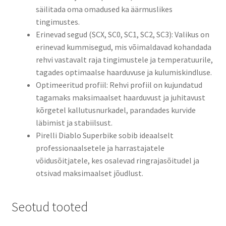
säilitada oma omadused ka äärmuslikes
tingimustes.​
Erinevad segud (SCX, SC0, SC1, SC2, SC3): Valikus on
erinevad kummisegud, mis võimaldavad kohandada
rehvi vastavalt raja tingimustele ja temperatuurile,
tagades optimaalse haarduvuse ja kulumiskindluse.​
Optimeeritud profiil: Rehvi profiil on kujundatud
tagamaks maksimaalset haarduvust ja juhitavust
kõrgetel kallutusnurkadel, parandades kurvide
läbimist ja stabiilsust.​
Pirelli Diablo Superbike sobib ideaalselt
professionaalsetele ja harrastajatele
võidusõitjatele, kes osalevad ringrajasõitudel ja
otsivad maksimaalset jõudlust.
Seotud tooted