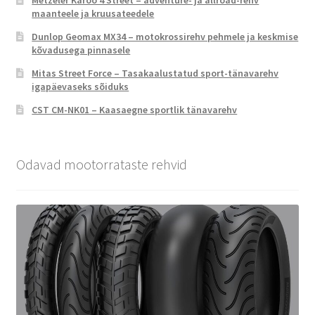
Metzeler Karoo 4 Street – adventure- ja allroad-rehv
maanteele ja kruusateedele
Dunlop Geomax MX34 – motokrossirehv pehmele ja keskmise
kõvadusega pinnasele
Mitas Street Force – Tasakaalustatud sport-tänavarehv
igapäevaseks sõiduks
CST CM-NK01 – Kaasaegne sportlik tänavarehv
Odavad mootorrataste rehvid