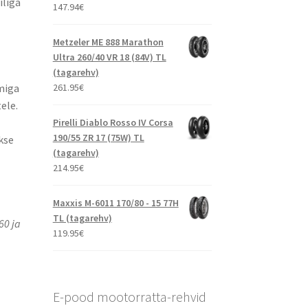
iliga
147.94
€
Metzeler ME 888 Marathon
Ultra 260/40 VR 18 (84V) TL
(tagarehv)
261.95
€
miga
ele.
Pirelli Diablo Rosso IV Corsa
190/55 ZR 17 (75W) TL
kse
(tagarehv)
214.95
€
Maxxis M-6011 170/80 - 15 77H
TL (tagarehv)
60 ja
119.95
€
E-pood mootorratta-rehvid