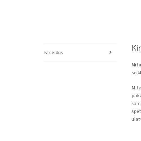
Ki
Kirjeldus
Mita
seik
Mita
pakk
sama
spet
ulat