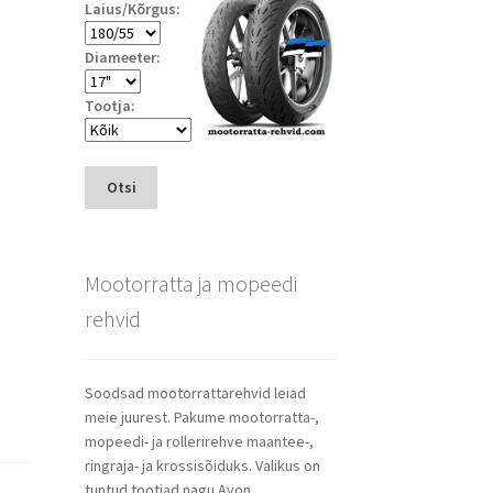
Laius/Kõrgus:
Diameeter:
Tootja:
Otsi
Mootorratta ja mopeedi
rehvid
Soodsad mootorrattarehvid leiad
meie juurest. Pakume mootorratta-,
mopeedi- ja rollerirehve maantee-,
ringraja- ja krossisõiduks. Valikus on
tuntud tootjad nagu Avon,