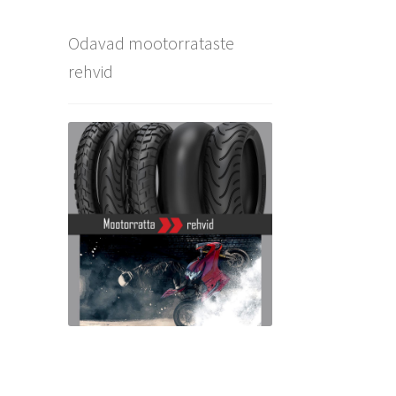
Odavad mootorrataste
rehvid