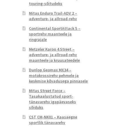
touring-sõitudeks
Mitas Enduro Trail-ADV 2 –
adventure- ja allroad-rehv
Continental SportAttack 5 –
sportrehv maanteele ja
ringrajale
Metzeler Karoo 4 Street –
adventure- ja allroad-rehv
maanteele ja kruusateedele
Dunlop Geomax MX34 –
motokrossirehv pehmele ja
keskmise kõvadusega pinnasele
Mitas Street Force –
Tasakaalustatud sport-
tänavarehv igapäevaseks
sõiduks
CST CM-NK01 – Kaasaegne
sportlik tänavarehv