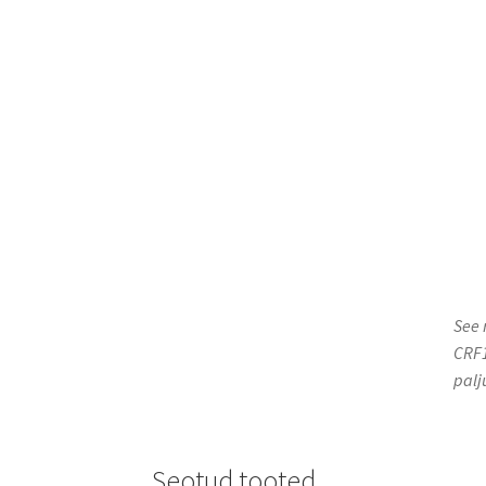
See 
CRF1
palj
Seotud tooted