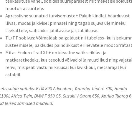
teekasutuse vahel, sobides suurepäraselt mitmekesise sõidusti
mootorratturitele.
Agressiivne suunatud turvisemuster: Pakub kindlat haarduvust
liivas, mudas ja kivisel pinnasel ning tagab sujuva ülemineku
teekattele, säilitades juhitavuse ja stabiilsuse.
TL/TT sobivus: Võimaldab paigaldust nii tubeless- kui sisekum
süsteemidele, pakkudes paindlikkust erinevatele mootorratast
Mitas Enduro Trail XT+ on ideaalne valik seiklus- ja
matkaretkedeks, kus teeolud võivad olla muutlikud ning vajata
rehvi, mis peab vastu nii kruusal kui kiviklibul, metsarajal kui
asfaldil.
rehv sobib näiteks: KTM 890 Adventure, Yamaha Ténéré 700, Honda
100L Africa Twin, BMW F 850 GS, Suzuki V-Strom 650, Aprilia Tuareg 6
ud teised sarnased mudelid.