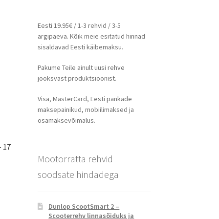
Eesti 19.95€ / 1-3 rehvid / 3-5
argipäeva. Kõik meie esitatud hinnad
sisaldavad Eesti käibemaksu.
Pakume Teile ainult uusi rehve
jooksvast produktsioonist.
Visa, MasterCard, Eesti pankade
maksepainikud, mobiilimaksed ja
osamaksevõimalus.
– 17
Mootorratta rehvid
soodsate hindadega
Dunlop ScootSmart 2 –
Scooterrehv linnasõiduks ja