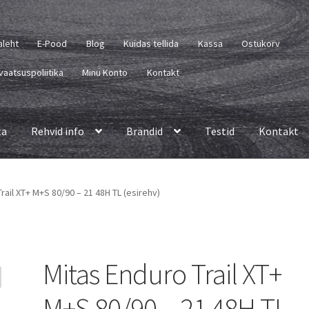
aleht
E-Pood
Blog
Kuidas tellida
Kassa
Ostukorv
vaatsuspoliitika
Minu Konto
Kontakt
ta
Rehvid info
Brändid
Testid
Kontakt
rail XT+ M+S 80/90 – 21 48H TL (esirehv)
Mitas Enduro Trail XT+
M+S 80/90 – 21 48H TL