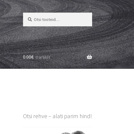
Otsi:
Otsi
0.00
€
0 artiklit
Otsi rehve – alati parim hind!