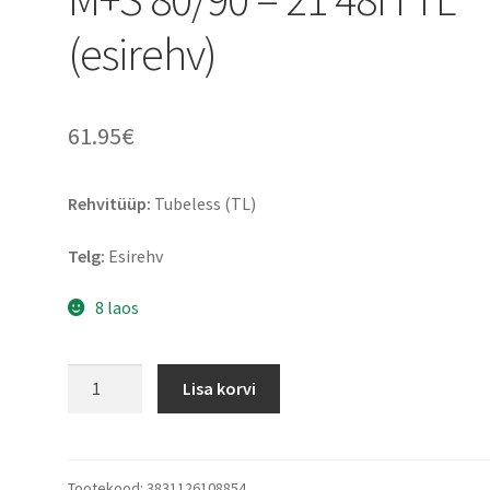
(esirehv)
61.95
€
Rehvitüüp:
Tubeless (TL)
Telg:
Esirehv
8 laos
Mitas
Lisa korvi
Enduro
Trail
XT+
M+S
Tootekood:
3831126108854