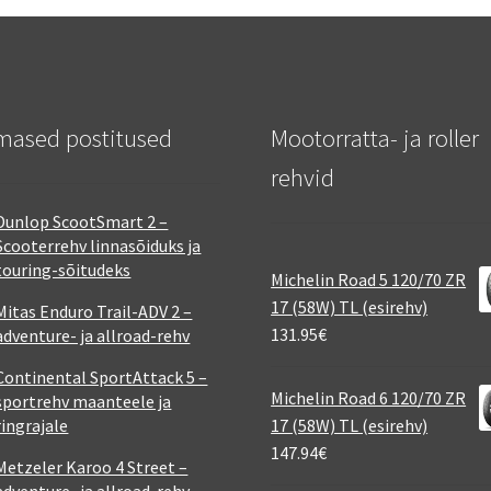
mased postitused
Mootorratta- ja roller
rehvid
Dunlop ScootSmart 2 –
Scooterrehv linnasõiduks ja
touring-sõitudeks
Michelin Road 5 120/70 ZR
17 (58W) TL (esirehv)
Mitas Enduro Trail-ADV 2 –
131.95
€
adventure- ja allroad-rehv
Continental SportAttack 5 –
Michelin Road 6 120/70 ZR
sportrehv maanteele ja
ringrajale
17 (58W) TL (esirehv)
147.94
€
Metzeler Karoo 4 Street –
adventure- ja allroad-rehv