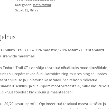
Kategooria:
Moto rehvid
80/90
Sildid:
21
,
Mitas
-
21
48H
TL
rjeldus
(esirehv)
kogus
s Enduro Trail XT+ – 80% maastik / 20% asfalt – uus standard
lusrehvide maailmas
s Enduro Trail XT+ on välja töötatud nõudlikuks maastikusõiduks,
udes suurepärast veojõudu karmides tingimustes ning säilitades
s stabiilsuse ja juhitavuse ka asfaldil. See rehv on mõeldud
siaalselt seiklus- ja dual-sport mootorratastele, mille kasutusvii
ub kruusateedest kiviklibuni ja maanteedeni.
80/20 kasutusprofiil: Optimeeritud tasakaal maastikusõidu ja