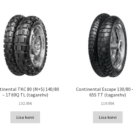
tinental TKC 80 (M+S) 140/80
Continental Escape 130/80 
– 17 69Q TL (tagarehv)
65S TT (tagarehv)
132.95
€
119.95
€
Lisa korvi
Lisa korvi