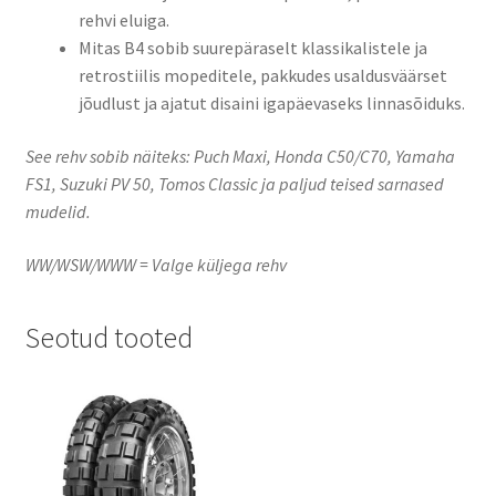
rehvi eluiga.​
Mitas B4 sobib suurepäraselt klassikalistele ja
retrostiilis mopeditele, pakkudes usaldusväärset
jõudlust ja ajatut disaini igapäevaseks linnasõiduks.​
See rehv sobib näiteks: Puch Maxi, Honda C50/C70, Yamaha
FS1, Suzuki PV 50, Tomos Classic ja paljud teised sarnased
mudelid.
WW/WSW/WWW = Valge küljega rehv
Seotud tooted