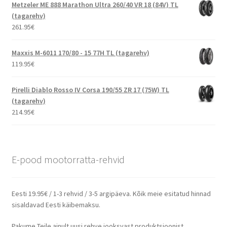
Metzeler ME 888 Marathon Ultra 260/40 VR 18 (84V) TL
(tagarehv)
261.95
€
Maxxis M-6011 170/80 - 15 77H TL (tagarehv)
119.95
€
Pirelli Diablo Rosso IV Corsa 190/55 ZR 17 (75W) TL
(tagarehv)
214.95
€
E-pood mootorratta-rehvid
Eesti 19.95€ / 1-3 rehvid / 3-5 argipäeva. Kõik meie esitatud hinnad
sisaldavad Eesti käibemaksu.
Pakume Teile ainult uusi rehve jooksvast produktsioonist.