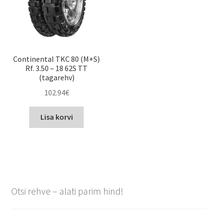
Continental TKC 80 (M+S)
Rf. 3.50 – 18 62S TT
(tagarehv)
102.94
€
Lisa korvi
Otsi rehve – alati parim hind!