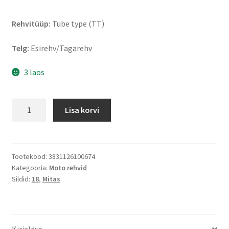
Rehvitüüp:
Tube type (TT)
Telg:
Esirehv/Tagarehv
3 laos
Mitas
Lisa korvi
B
4
WW
2.25
Tootekood:
3831126100674
Kategooria:
Moto rehvid
-
Sildid:
18
,
Mitas
18
42J
TT
(eesmine/tagumine)
Kirjeldus