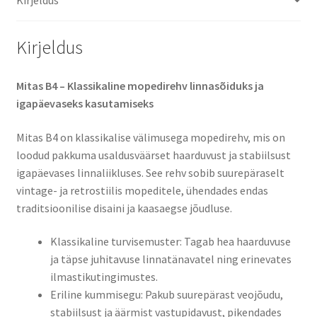
kogus
Kirjeldus
Mitas B4 – Klassikaline mopedirehv linnasõiduks ja
igapäevaseks kasutamiseks
Mitas B4 on klassikalise välimusega mopedirehv, mis on
loodud pakkuma usaldusväärset haarduvust ja stabiilsust
igapäevases linnaliikluses. See rehv sobib suurepäraselt
vintage- ja retrostiilis mopeditele, ühendades endas
traditsioonilise disaini ja kaasaegse jõudluse.​
Klassikaline turvisemuster: Tagab hea haarduvuse
ja täpse juhitavuse linnatänavatel ning erinevates
ilmastikutingimustes.​
Eriline kummisegu: Pakub suurepärast veojõudu,
stabiilsust ja äärmist vastupidavust, pikendades