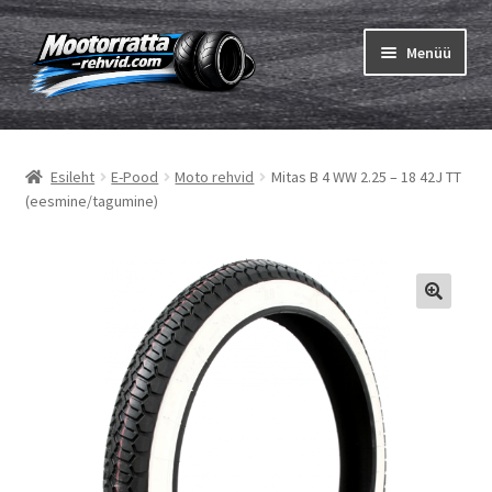
Liigu
Liigu
Menüü
navigeerimisele
sisu
juurde
Ava
Rehvid
alamm
Esileht
E-Pood
Moto rehvid
Mitas B 4 WW 2.25 – 18 42J TT
Ava
Sisekumm
(eesmine/tagumine)
alamm
Kuidas osta
Ava
Rehvid info
alamm
Ava
Brändid
alamm
Testid
Kontakt