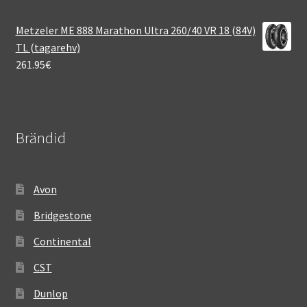
Metzeler ME 888 Marathon Ultra 260/40 VR 18 (84V)
TL (tagarehv)
261.95
€
Brändid
Avon
Bridgestone
Continental
CST
Dunlop