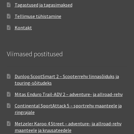
Tagastused ja tagasimaksed
Tellimuse tühistamine
Kontakt
Viimased postitused
Dunlop ScootSmart 2 – Scooterrehv linnasõiduks ja
touring-sõitudeks
Mitas Enduro Trail-ADV 2 – adventure- ja allroad-rehv
Continental SportAttack 5 – sportrehv maanteele ja
ringrajale
Metzeler Karoo 4 Street – adventure- ja allroad-rehv
maanteele ja kruusateedele