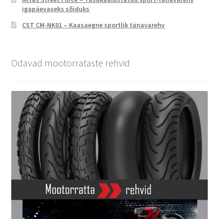
igapäevaseks sõiduks
CST CM-NK01 – Kaasaegne sportlik tänavarehv
Odavad mootorrataste rehvid