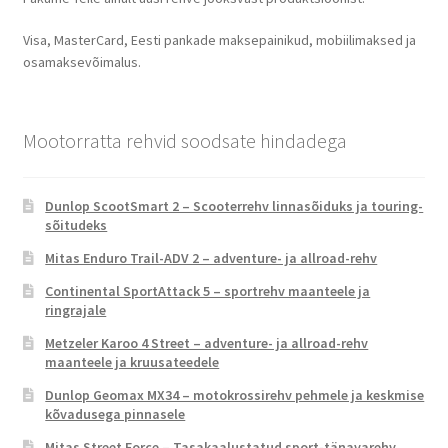
Visa, MasterCard, Eesti pankade maksepainikud, mobiilimaksed ja
osamaksevõimalus.
Mootorratta rehvid soodsate hindadega
Dunlop ScootSmart 2 – Scooterrehv linnasõiduks ja touring-
sõitudeks
Mitas Enduro Trail-ADV 2 – adventure- ja allroad-rehv
Continental SportAttack 5 – sportrehv maanteele ja
ringrajale
Metzeler Karoo 4 Street – adventure- ja allroad-rehv
maanteele ja kruusateedele
Dunlop Geomax MX34 – motokrossirehv pehmele ja keskmise
kõvadusega pinnasele
Mitas Street Force – Tasakaalustatud sport-tänavarehv