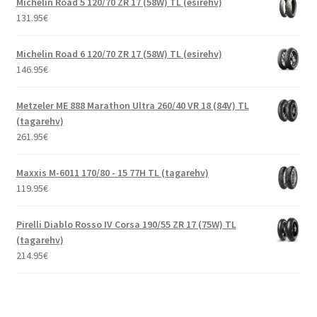
Michelin Road 5 120/70 ZR 17 (58W) TL (esirehv)
131.95
€
Michelin Road 6 120/70 ZR 17 (58W) TL (esirehv)
146.95
€
Metzeler ME 888 Marathon Ultra 260/40 VR 18 (84V) TL
(tagarehv)
261.95
€
Maxxis M-6011 170/80 - 15 77H TL (tagarehv)
119.95
€
Pirelli Diablo Rosso IV Corsa 190/55 ZR 17 (75W) TL
(tagarehv)
214.95
€