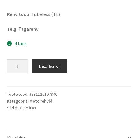
Rehvitüüp:
Tubeless (TL)
Telg:
Tagarehv
4 laos
Mitas
Lisa korvi
Enduro
Trail
XT+
M+S
Tootekood:
3831126107840
Kategooria:
Moto rehvid
140/80
Sildid:
18
,
Mitas
B
18
70T
TL
Kirjeldus