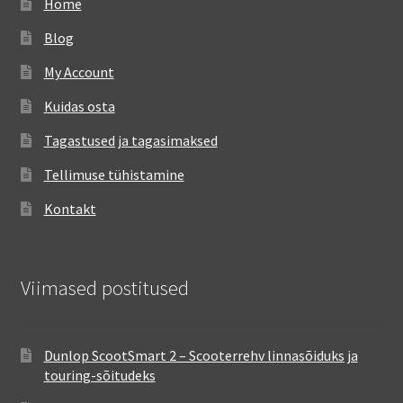
Home
Blog
My Account
Kuidas osta
Tagastused ja tagasimaksed
Tellimuse tühistamine
Kontakt
Viimased postitused
Dunlop ScootSmart 2 – Scooterrehv linnasõiduks ja
touring-sõitudeks