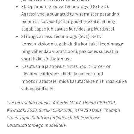
3D Optimum Groove Technology (OGT 3D):
Agressiivne ja suunatud turvisemuster parandab
pidamist kuivadel ja märgadel teekatetel ning
tagab täpse juhitavuse kurvides ja pidurdustel.
Strong Carcass Technology (SCT): Rehvi
konstruktsioon tagab kindla kontakti teepinnaga
ning vähendab vibratsiooni, pakkudes sujuvat ja
sportlikku sõiduelamust.
Kasutusala ja sobivus: Mitas Sport Force+ on
ideaalne valik sportlikele ja naked-tüüpi
mootorratastele, mida kasutatakse nii linnas kui ka
vabaajasõitudel.
See rehv sobib näiteks: Yamaha MT-07, Honda CBR500R,
Kawasaki Z650, Suzuki GSXR1000, KTM 790 Duke, Triumph
Street Triple.Sobib ka paljudele teistele sarnase
kasutusotstarbega mudelitele.