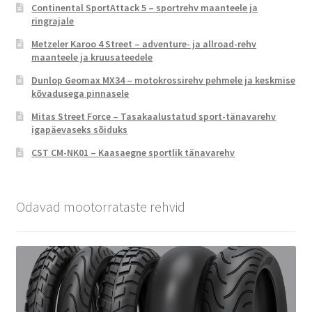
Continental SportAttack 5 – sportrehv maanteele ja
ringrajale
Metzeler Karoo 4 Street – adventure- ja allroad-rehv
maanteele ja kruusateedele
Dunlop Geomax MX34 – motokrossirehv pehmele ja keskmise
kõvadusega pinnasele
Mitas Street Force – Tasakaalustatud sport-tänavarehv
igapäevaseks sõiduks
CST CM-NK01 – Kaasaegne sportlik tänavarehv
Odavad mootorrataste rehvid