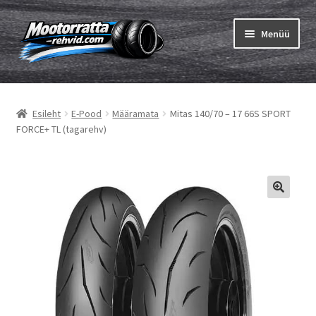
Liigu
Liigu
Menüü
navigeerimisele
sisu
juurde
Ava
Rehvid
alamm
Esileht
E-Pood
Määramata
Mitas 140/70 – 17 66S SPORT
Ava
Sisekumm
FORCE+ TL (tagarehv)
alamm
Kuidas osta
Ava
Rehvid info
alamm
Ava
Brändid
alamm
Testid
Kontakt