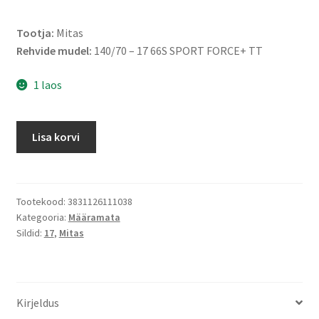
Tootja:
Mitas
Rehvide mudel:
140/70 – 17 66S SPORT FORCE+ TT
1 laos
Mitas
Lisa korvi
140/70
-
17
66S
Tootekood:
3831126111038
Kategooria:
Määramata
SPORT
Sildid:
17
,
Mitas
FORCE+
TL
(tagarehv)
kogus
Kirjeldus