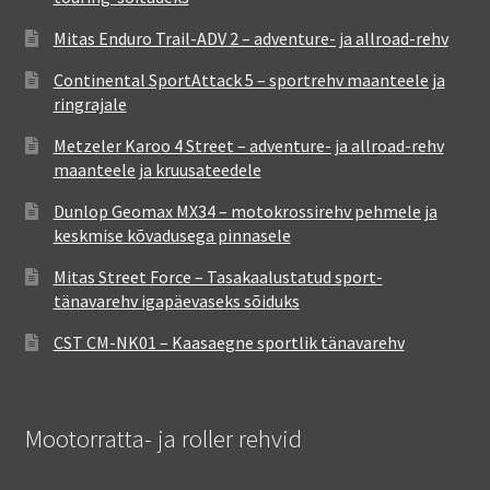
Mitas Enduro Trail-ADV 2 – adventure- ja allroad-rehv
Continental SportAttack 5 – sportrehv maanteele ja
ringrajale
Metzeler Karoo 4 Street – adventure- ja allroad-rehv
maanteele ja kruusateedele
Dunlop Geomax MX34 – motokrossirehv pehmele ja
keskmise kõvadusega pinnasele
Mitas Street Force – Tasakaalustatud sport-
tänavarehv igapäevaseks sõiduks
CST CM-NK01 – Kaasaegne sportlik tänavarehv
Mootorratta- ja roller rehvid