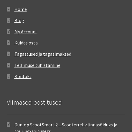
Home
Blog
My Account
Kuidas osta
Tagastused ja tagasimaksed
Tellimuse tühistamine
Kontakt
Viimased postitused
Dunlop ScootSmart 2 – Scooterrehv linnasõiduks ja
touring-sõitudeks