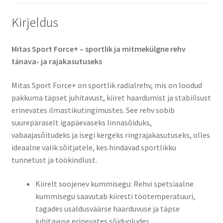
Kirjeldus
Mitas Sport Force+ – sportlik ja mitmekülgne rehv
tänava- ja rajakasutuseks
Mitas Sport Force+ on sportlik radialrehv, mis on loodud
pakkuma täpset juhitavust, kiiret haardumist ja stabiilsust
erinevates ilmastikutingimustes. See rehv sobib
suurepäraselt igapäevaseks linnasõiduks,
vabaajasõitudeks ja isegi kergeks ringrajakasutuseks, olles
ideaalne valik sõitjatele, kes hindavad sportlikku
tunnetust ja töökindlust.
Kiirelt soojenev kummisegu: Rehvi spetsiaalne
kummisegu saavutab kiiresti töötemperatuuri,
tagades usaldusväärse haarduvuse ja täpse
juhitavuse erinevates sõiduoludes.