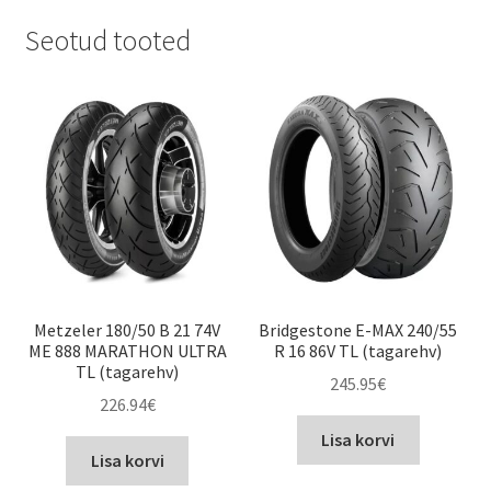
Seotud tooted
Metzeler 180/50 B 21 74V
Bridgestone E-MAX 240/55
ME 888 MARATHON ULTRA
R 16 86V TL (tagarehv)
TL (tagarehv)
245.95
€
226.94
€
Lisa korvi
Lisa korvi