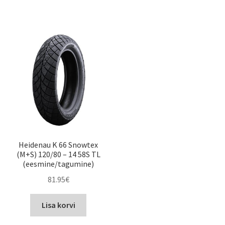
Heidenau K 66 Snowtex
(M+S) 120/80 – 14 58S TL
(eesmine/tagumine)
81.95
€
Lisa korvi