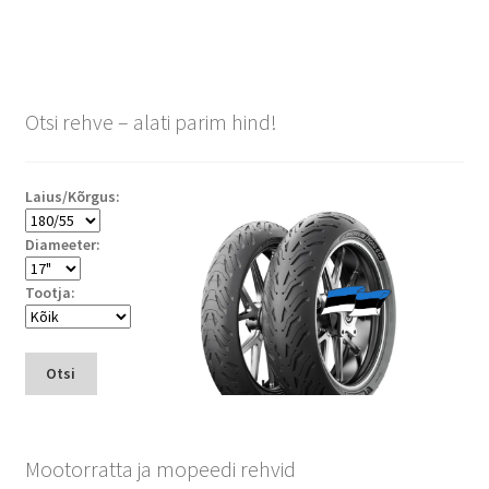
Otsi rehve – alati parim hind!
Laius/Kõrgus:
Diameeter:
Tootja:
Otsi
Mootorratta ja mopeedi rehvid