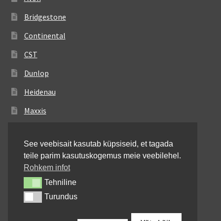
Bridgestone
Continental
CST
Dunlop
Heidenau
Maxxis
Metzeler
See veebisait kasutab küpsiseid, et tagada
Michelin
teile parim kasutuskogemus meie veebilehel.
Mitas
Rohkem infot
Tehniline
Tehniline
Pirelli
Turundus
Turundus
Shinko