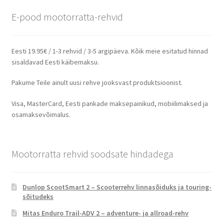
E-pood mootorratta-rehvid
Eesti 19.95€ / 1-3 rehvid / 3-5 argipäeva. Kõik meie esitatud hinnad
sisaldavad Eesti käibemaksu.
Pakume Teile ainult uusi rehve jooksvast produktsioonist.
Visa, MasterCard, Eesti pankade maksepainikud, mobiilimaksed ja
osamaksevõimalus.
Mootorratta rehvid soodsate hindadega
Dunlop ScootSmart 2 – Scooterrehv linnasõiduks ja touring-
sõitudeks
Mitas Enduro Trail-ADV 2 – adventure- ja allroad-rehv