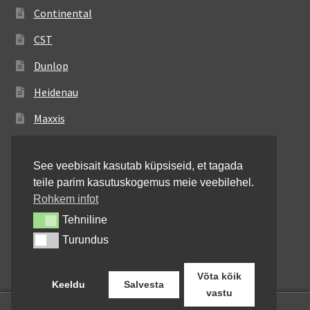
Continental
CST
Dunlop
Heidenau
Maxxis
Metzeler
See veebisait kasutab küpsiseid, et tagada
Michelin
teile parim kasutuskogemus meie veebilehel.
Mitas
Rohkem infot
Tehniline
Tehniline
Pirelli
Turundus
Turundus
Shinko
Võta kõik
Keeldu
Salvesta
vastu
0