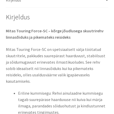
(tagarehv)
kogus
Kirjeldus
Mitas Touring Force-SC – kõrge jõudlusega skuutrirehv
linnasõiduks ja pikemateks reisideks​
Mitas Touring Force-SC on spetsiaalselt välja töötatud
skuutritele, pakkudes suurepärast haarduvust, stabiilsust
ja sõidumugavust erinevates ilmastikuoludes. See rehv
sobib ideaalselt nii linnasõiduks kui ka pikemateks
reisideks, olles usaldusväärne valik igapäevaseks
kasutamiseks.​
Eriline kummisegu: Rehvi ainulaadne kummisegu
tagab suurepärase haarduvuse nii kuiva kui märja
ilmaga, parandades sõiduohutust ja kindlustunnet
erinevates tingimustes.