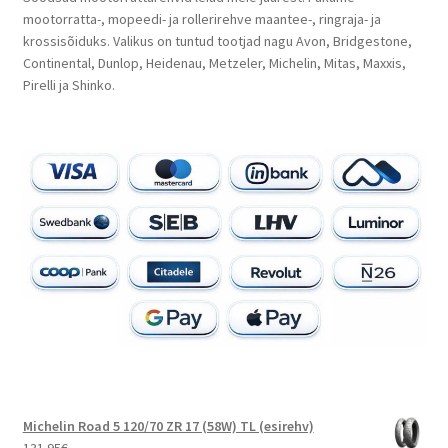
mootorratta-, mopeedi- ja rollerirehve maantee-, ringraja- ja
krossisõiduks. Valikus on tuntud tootjad nagu Avon, Bridgestone,
Continental, Dunlop, Heidenau, Metzeler, Michelin, Mitas, Maxxis,
Pirelli ja Shinko.
Michelin Road 5 120/70 ZR 17 (58W) TL (esirehv)
131.95
€