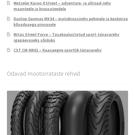
Metzeler Karoo 4 Street – adventure- ja allroad-rehv
maanteele ja kruusateedele
Dunlop Geomax MX34 – motokrossirehv pehmele ja keskmise
kõvadusega pinnasele
Mitas Street Force – Tasakaalustatud sport-tänavarehv
igapäevaseks sõiduks
CST CM-NK01 – Kaasaegne sportlik tänavarehv
Odavad mootorrataste rehvid