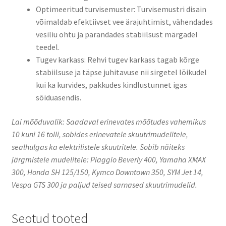
Optimeeritud turvisemuster: Turvisemustri disain
võimaldab efektiivset vee ärajuhtimist, vähendades
vesiliu ohtu ja parandades stabiilsust märgadel
teedel.
Tugev karkass: Rehvi tugev karkass tagab kõrge
stabiilsuse ja täpse juhitavuse nii sirgetel lõikudel
kui ka kurvides, pakkudes kindlustunnet igas
sõiduasendis.
Lai mõõduvalik: Saadaval erinevates mõõtudes vahemikus
10 kuni 16 tolli, sobides erinevatele skuutrimudelitele,
sealhulgas ka elektrilistele skuutritele. ​Sobib näiteks
järgmistele mudelitele: Piaggio Beverly 400, Yamaha XMAX
300, Honda SH 125/150, Kymco Downtown 350, SYM Jet 14,
Vespa GTS 300 ja paljud teised sarnased skuutrimudelid.
Seotud tooted