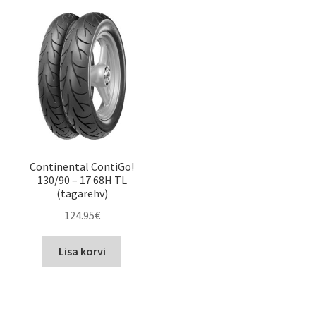
Continental ContiGo!
130/90 – 17 68H TL
(tagarehv)
124.95
€
Lisa korvi