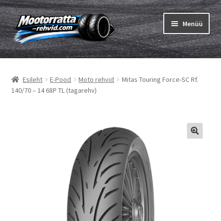
Liigu
Liigu
Menüü
navigeerimisele
sisu
juurde
Ava
Rehvid
alamm
Esileht
E-Pood
Moto rehvid
Mitas Touring Force-SC Rf.
Ava
Sisekumm
140/70 – 14 68P TL (tagarehv)
alamm
Kuidas osta
Ava
Rehvid info
alamm
Ava
Brändid
alamm
Testid
Kontakt