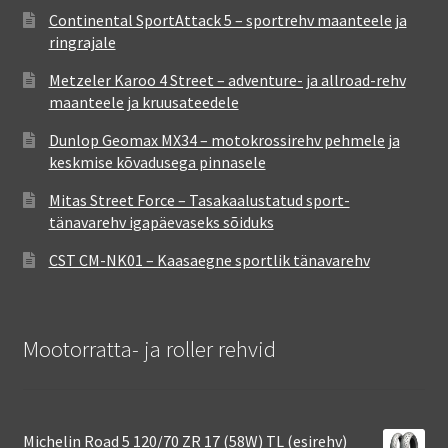
Continental SportAttack 5 – sportrehv maanteele ja
ringrajale
Metzeler Karoo 4 Street – adventure- ja allroad-rehv
maanteele ja kruusateedele
Dunlop Geomax MX34 – motokrossirehv pehmele ja
keskmise kõvadusega pinnasele
Mitas Street Force – Tasakaalustatud sport-
tänavarehv igapäevaseks sõiduks
CST CM-NK01 – Kaasaegne sportlik tänavarehv
Mootorratta- ja roller rehvid
Michelin Road 5 120/70 ZR 17 (58W) TL (esirehv)