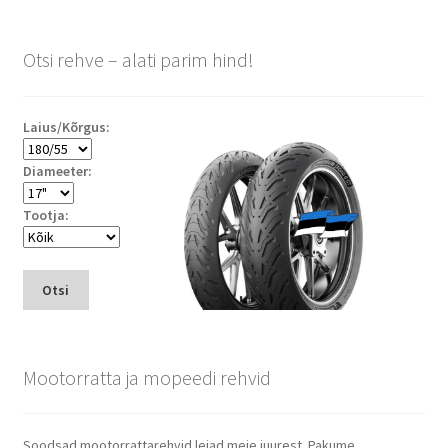
Otsi rehve – alati parim hind!
Laius/Kõrgus:
Diameeter:
Tootja:
Otsi
Mootorratta ja mopeedi rehvid
Soodsad mootorrattarehvid leiad meie juurest. Pakume