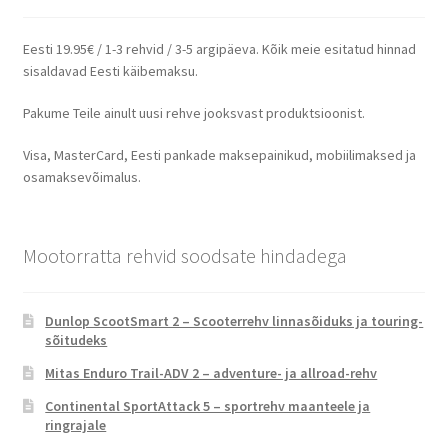
Eesti 19.95€ / 1-3 rehvid / 3-5 argipäeva. Kõik meie esitatud hinnad
sisaldavad Eesti käibemaksu.
Pakume Teile ainult uusi rehve jooksvast produktsioonist.
Visa, MasterCard, Eesti pankade maksepainikud, mobiilimaksed ja
osamaksevõimalus.
Mootorratta rehvid soodsate hindadega
Dunlop ScootSmart 2 – Scooterrehv linnasõiduks ja touring-
sõitudeks
Mitas Enduro Trail-ADV 2 – adventure- ja allroad-rehv
Continental SportAttack 5 – sportrehv maanteele ja
ringrajale