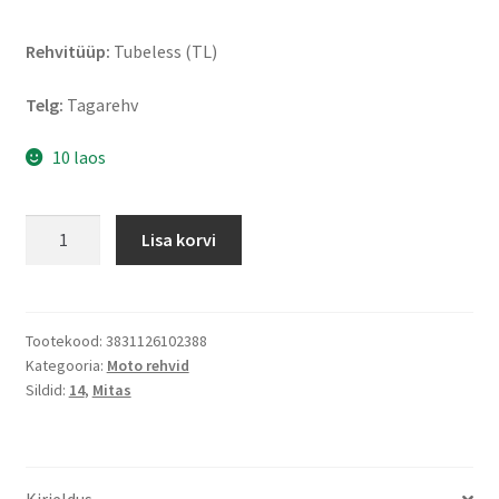
Rehvitüüp:
Tubeless (TL)
Telg:
Tagarehv
10 laos
Mitas
Lisa korvi
Touring
Force-
SC
Rf.
Tootekood:
3831126102388
Kategooria:
Moto rehvid
140/70
Sildid:
14
,
Mitas
-
14
68P
TL
Kirjeldus