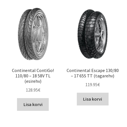
Continental ContiGo!
Continental Escape 130/80
110/80 – 18 58V TL
– 17 65S TT (tagarehv)
(esirehv)
119.95
€
128.95
€
Lisa korvi
Lisa korvi