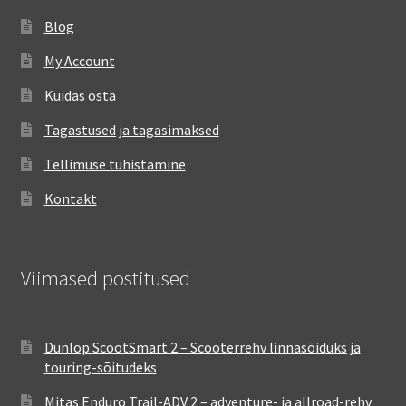
Blog
My Account
Kuidas osta
Tagastused ja tagasimaksed
Tellimuse tühistamine
Kontakt
Viimased postitused
Dunlop ScootSmart 2 – Scooterrehv linnasõiduks ja
touring-sõitudeks
Mitas Enduro Trail-ADV 2 – adventure- ja allroad-rehv