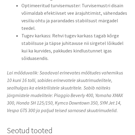
Optimeeritud turvisemuster: Turvisemustri disain
võimaldab efektiivset vee ärajuhtimist, vähendades
vesiliu ohtu ja parandades stabiilsust märgadel
teedel.
Tugev karkass: Rehvi tugev karkass tagab kõrge
stabiilsuse ja täpse juhitavuse nii sirgetel lõikudel
kui ka kurvides, pakkudes kindlustunnet igas
sõiduasendis.
Lai mõõduvalik: Saadaval erinevates mõõtudes vahemikus
10 kuni 16 tolli, sobides erinevatele skuutrimudelitele,
sealhulgas ka elektrilistele skuutritele. ​Sobib näiteks
järgmistele mudelitele: Piaggio Beverly 400, Yamaha XMAX
300, Honda SH 125/150, Kymco Downtown 350, SYM Jet 14,
Vespa GTS 300 ja paljud teised sarnased skuutrimudelid.
Seotud tooted