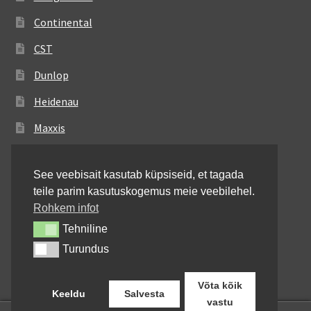
Continental
CST
Dunlop
Heidenau
Maxxis
Metzeler
See veebisait kasutab küpsiseid, et tagada
Michelin
teile parim kasutuskogemus meie veebilehel.
Mitas
Rohkem infot
Tehniline
Tehniline
Pirelli
Turundus
Turundus
Shinko
Võta kõik
Keeldu
Salvesta
vastu