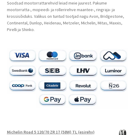
Soodsad mootorrattarehvid leiad meie juurest. Pakume
mootorratta-, mopeedi- ja rollerirehve maantee-, ringraja- ja
krossisõiduks. Valikus on tuntud tootjad nagu Avon, Bridgestone,
Continental, Dunlop, Heidenau, Metzeler, Michelin, Mitas, Maxxis,
Pirelli ja Shinko.
Michelin Road 5 120/70 ZR 17 (58W) TL (esirehv)