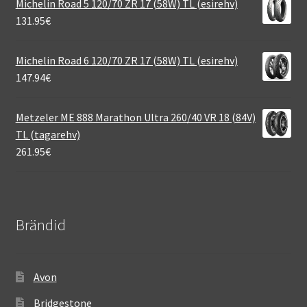
Michelin Road 5 120/70 ZR 17 (58W) TL (esirehv)
131.95
€
Michelin Road 6 120/70 ZR 17 (58W) TL (esirehv)
147.94
€
Metzeler ME 888 Marathon Ultra 260/40 VR 18 (84V)
TL (tagarehv)
261.95
€
Brändid
Avon
Bridgestone