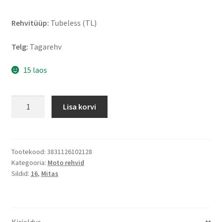
Rehvitüüp:
Tubeless (TL)
Telg:
Tagarehv
15 laos
Mitas
Lisa korvi
Touring
Force-
SC
120/80
Tootekood:
3831126102128
Kategooria:
Moto rehvid
-
Sildid:
16
,
Mitas
16
60P
TL
(tagarehv)
Kirjeldus