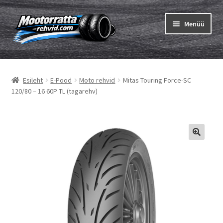
Liigu
Liigu
Menüü
navigeerimisele
sisu
juurde
Ava
Rehvid
alamm
Esileht
E-Pood
Moto rehvid
Mitas Touring Force-SC
Ava
Sisekumm
120/80 – 16 60P TL (tagarehv)
alamm
Kuidas osta
Ava
Rehvid info
alamm
Ava
Brändid
alamm
Testid
Kontakt