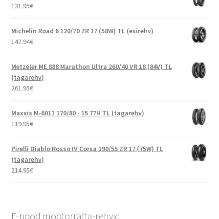
131.95
€
Michelin Road 6 120/70 ZR 17 (58W) TL (esirehv)
147.94
€
Metzeler ME 888 Marathon Ultra 260/40 VR 18 (84V) TL
(tagarehv)
261.95
€
Maxxis M-6011 170/80 - 15 77H TL (tagarehv)
119.95
€
Pirelli Diablo Rosso IV Corsa 190/55 ZR 17 (75W) TL
(tagarehv)
214.95
€
E-pood mootorratta-rehvid