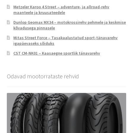
Metzeler Karoo 4 Street – adventure- ja allroad-rehv
maanteele ja kruusateedele
Dunlop Geomax MX34 – motokrossirehv pehmele ja keskmise
kõvadusega pinnasele
Mitas Street Force – Tasakaalustatud sport-tänavarehv
igapäevaseks sõiduks
CST CM-NK01 – Kaasaegne sportlik tänavarehv
Odavad mootorrataste rehvid