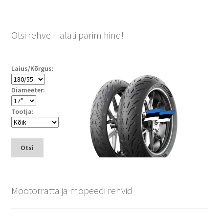
Otsi rehve – alati parim hind!
Laius/Kõrgus:
Diameeter:
Tootja:
Otsi
Mootorratta ja mopeedi rehvid