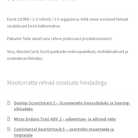
Eesti 19.95€ / 1-3 rehvid / 3-5 argipäeva. Kõik meie esitatud hinnad
sisaldavad Eesti käibemaksu.
Pakume Teile ainult uusi rehve jooksvast produktsioonist.
Visa, MasterCard, Eesti pankade maksepainikud, mobiilimaksed ja
osamaksevõimalus.
Mootorratta rehvid soodsate hindadega
Dunlop ScootSmart 2 – Scooterrehv linnasõiduks ja touring-
sõitudeks
Mitas Enduro Trail-ADV 2 – adventure- ja allroad-rehv
Continental SportAttack 5 – sportrehv maanteele ja
ringrajale