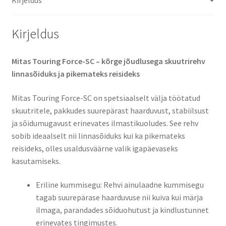
kogus
Kirjeldus
Mitas Touring Force-SC – kõrge jõudlusega skuutrirehv
linnasõiduks ja pikemateks reisideks​
Mitas Touring Force-SC on spetsiaalselt välja töötatud
skuutritele, pakkudes suurepärast haarduvust, stabiilsust
ja sõidumugavust erinevates ilmastikuoludes. See rehv
sobib ideaalselt nii linnasõiduks kui ka pikemateks
reisideks, olles usaldusväärne valik igapäevaseks
kasutamiseks.​
Eriline kummisegu: Rehvi ainulaadne kummisegu
tagab suurepärase haarduvuse nii kuiva kui märja
ilmaga, parandades sõiduohutust ja kindlustunnet
erinevates tingimustes.