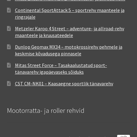
Continental SportAttack 5 – sportrehv maanteele ja
ringrajale
Metzeler Karoo 4 Street – adventure- ja allroad-rehv
maanteele ja kruusateedele
Dunlop Geomax MX34 – motokrossirehv pehmele ja
keskmise kõvadusega pinnasele
Mitas Street Force – Tasakaalustatud sport-
tänavarehv igapäevaseks sõiduks
CST CM-NK01 – Kaasaegne sportlik tänavarehv
Mootorratta- ja roller rehvid