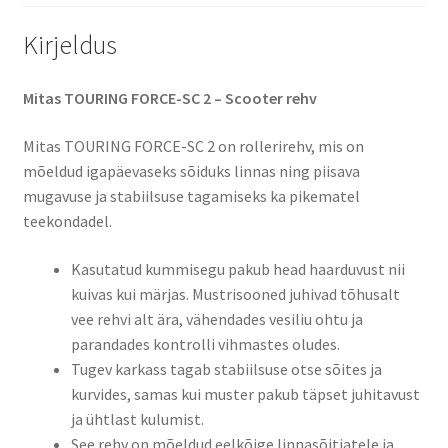
kogus
Kirjeldus
Mitas TOURING FORCE-SC 2 – Scooter rehv
Mitas TOURING FORCE-SC 2 on rollerirehv, mis on
mõeldud igapäevaseks sõiduks linnas ning piisava
mugavuse ja stabiilsuse tagamiseks ka pikematel
teekondadel.
Kasutatud kummisegu pakub head haarduvust nii
kuivas kui märjas. Mustrisooned juhivad tõhusalt
vee rehvi alt ära, vähendades vesiliu ohtu ja
parandades kontrolli vihmastes oludes.
Tugev karkass tagab stabiilsuse otse sõites ja
kurvides, samas kui muster pakub täpset juhitavust
ja ühtlast kulumist.
See rehv on mõeldud eelkõige linnasõitjatele ja