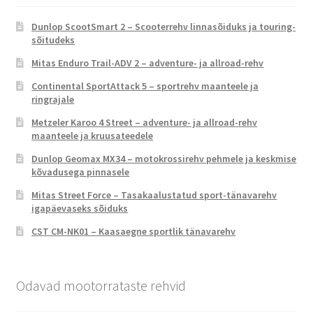
Dunlop ScootSmart 2 – Scooterrehv linnasõiduks ja touring-
sõitudeks
Mitas Enduro Trail-ADV 2 – adventure- ja allroad-rehv
Continental SportAttack 5 – sportrehv maanteele ja
ringrajale
Metzeler Karoo 4 Street – adventure- ja allroad-rehv
maanteele ja kruusateedele
Dunlop Geomax MX34 – motokrossirehv pehmele ja keskmise
kõvadusega pinnasele
Mitas Street Force – Tasakaalustatud sport-tänavarehv
igapäevaseks sõiduks
CST CM-NK01 – Kaasaegne sportlik tänavarehv
Odavad mootorrataste rehvid