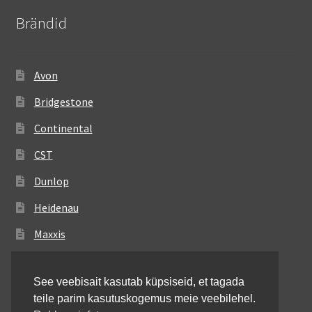
Brändid
Avon
Bridgestone
Continental
CST
Dunlop
Heidenau
Maxxis
Metzeler
See veebisait kasutab küpsiseid, et tagada
Michelin
teile parim kasutuskogemus meie veebilehel.