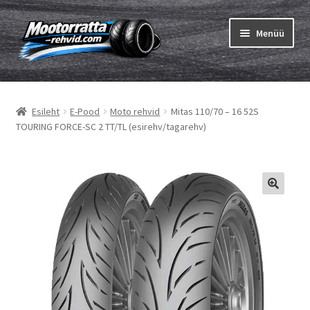
Liigu
Liigu
Menüü
navigeerimisele
sisu
juurde
Ava
Rehvid
alamm
Esileht
E-Pood
Moto rehvid
Mitas 110/70 – 16 52S
Ava
Sisekumm
TOURING FORCE-SC 2 TT/TL (esirehv/tagarehv)
alamm
Kuidas osta
Ava
Rehvid info
alamm
Ava
Brändid
alamm
Testid
Kontakt