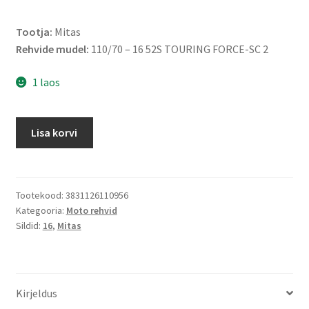
Tootja:
Mitas
Rehvide mudel:
110/70 – 16 52S TOURING FORCE-SC 2
1 laos
Mitas
Lisa korvi
110/70
-
16
52S
Tootekood:
3831126110956
Kategooria:
Moto rehvid
TOURING
Sildid:
16
,
Mitas
FORCE-
SC
2
TT/TL
Kirjeldus
(esirehv/tagarehv)