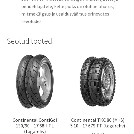
pendeldajatele, kelle jaoks on oluline ohutus,
mitmekülgsus ja usaldusväärsus erinevates
teeoludes.
Seotud tooted
Continental ContiGo!
Continental TKC 80 (M+S)
130/90 – 17 68H TL
5.10 – 17 67S TT (tagarehv)
(tagarehv)