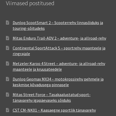
Viimased postitused
Dunlop ScootSmart 2 – Scooterrehv linnasõiduks ja
touring-sõitudeks
Mitas Enduro Trail-ADV 2 – adventure- ja allroad-rehv
Continental SportAttack 5 – sportrehv maanteele ja
ringrajale
Metzeler Karoo 4 Street – adventure- ja allroad-rehv
maanteele ja kruusateedele
Dunlop Geomax MX34 – motokrossirehv pehmele ja
keskmise kõvadusega pinnasele
Mitas Street Force – Tasakaalustatud sport-
tänavarehv igapäevaseks sõiduks
CST CM-NK01 – Kaasaegne sportlik tänavarehv