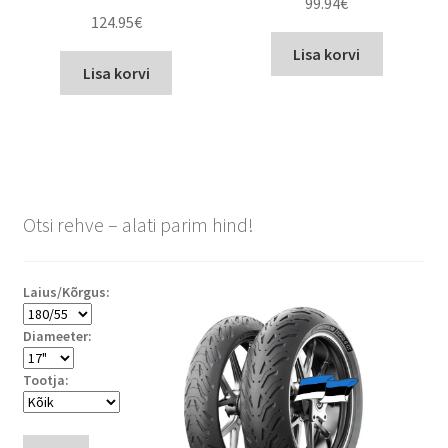
99.94
€
124.95
€
Lisa korvi
Lisa korvi
Otsi rehve – alati parim hind!
Laius/Kõrgus:
Diameeter:
Tootja: