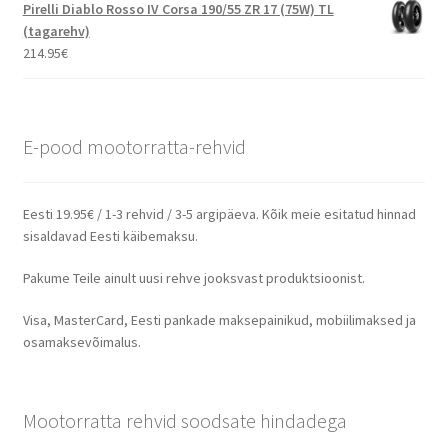
Pirelli Diablo Rosso IV Corsa 190/55 ZR 17 (75W) TL
(tagarehv)
214.95
€
E-pood mootorratta-rehvid
Eesti 19.95€ / 1-3 rehvid / 3-5 argipäeva. Kõik meie esitatud hinnad
sisaldavad Eesti käibemaksu.
Pakume Teile ainult uusi rehve jooksvast produktsioonist.
Visa, MasterCard, Eesti pankade maksepainikud, mobiilimaksed ja
osamaksevõimalus.
Mootorratta rehvid soodsate hindadega