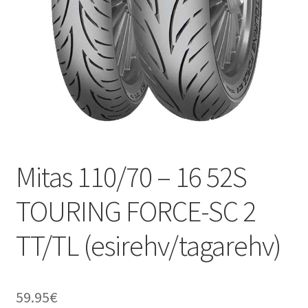
Mitas 110/70 – 16 52S
TOURING FORCE-SC 2
TT/TL (esirehv/tagarehv)
59.95
€