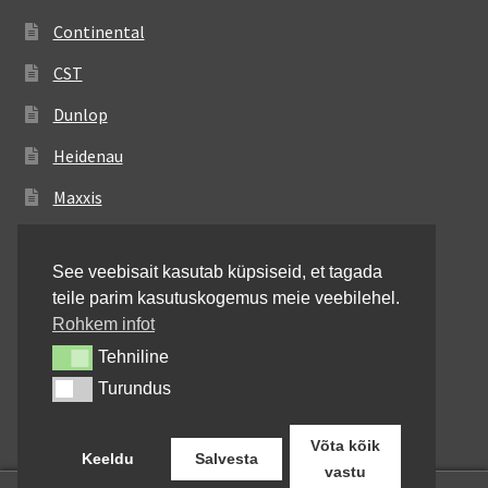
Continental
CST
Dunlop
Heidenau
Maxxis
Metzeler
See veebisait kasutab küpsiseid, et tagada
Michelin
teile parim kasutuskogemus meie veebilehel.
Mitas
Rohkem infot
Tehniline
Tehniline
Pirelli
Turundus
Turundus
Shinko
Võta kõik
Keeldu
Salvesta
vastu