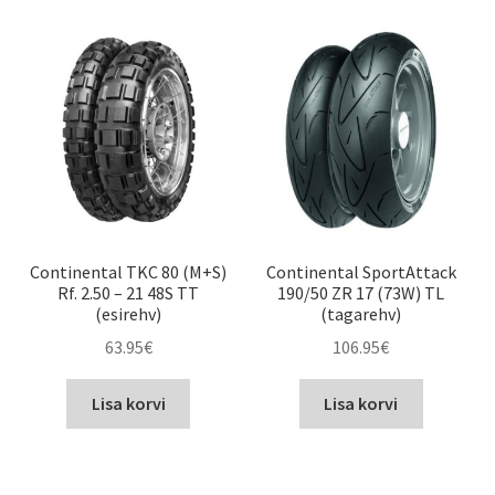
Continental TKC 80 (M+S)
Continental SportAttack
Rf. 2.50 – 21 48S TT
190/50 ZR 17 (73W) TL
(esirehv)
(tagarehv)
63.95
€
106.95
€
Lisa korvi
Lisa korvi