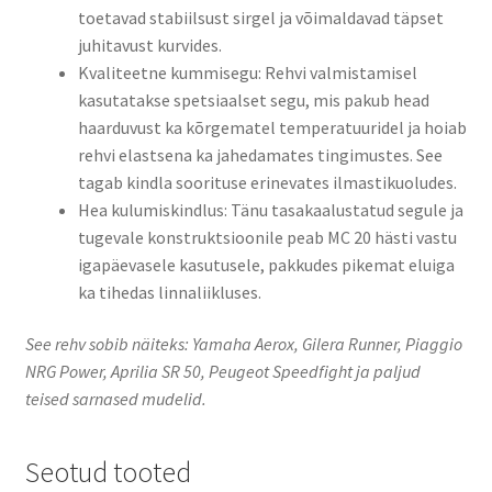
toetavad stabiilsust sirgel ja võimaldavad täpset
juhitavust kurvides.
Kvaliteetne kummisegu: Rehvi valmistamisel
kasutatakse spetsiaalset segu, mis pakub head
haarduvust ka kõrgematel temperatuuridel ja hoiab
rehvi elastsena ka jahedamates tingimustes. See
tagab kindla soorituse erinevates ilmastikuoludes.
Hea kulumiskindlus: Tänu tasakaalustatud segule ja
tugevale konstruktsioonile peab MC 20 hästi vastu
igapäevasele kasutusele, pakkudes pikemat eluiga
ka tihedas linnaliikluses.
See rehv sobib näiteks: Yamaha Aerox, Gilera Runner, Piaggio
NRG Power, Aprilia SR 50, Peugeot Speedfight ja paljud
teised sarnased mudelid.
Seotud tooted