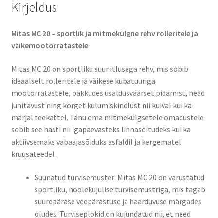
Kirjeldus
Mitas MC 20 – sportlik ja mitmekülgne rehv rolleritele ja
väikemootorratastele
Mitas MC 20 on sportliku suunitlusega rehv, mis sobib
ideaalselt rolleritele ja väikese kubatuuriga
mootorratastele, pakkudes usaldusväärset pidamist, head
juhitavust ning kõrget kulumiskindlust nii kuival kui ka
märjal teekattel. Tänu oma mitmekülgsetele omadustele
sobib see hästi nii igapäevasteks linnasõitudeks kui ka
aktiivsemaks vabaajasõiduks asfaldil ja kergematel
kruusateedel.
Suunatud turvisemuster: Mitas MC 20 on varustatud
sportliku, noolekujulise turvisemustriga, mis tagab
suurepärase veepärastuse ja haarduvuse märgades
oludes. Turviseplokid on kujundatud nii, et need