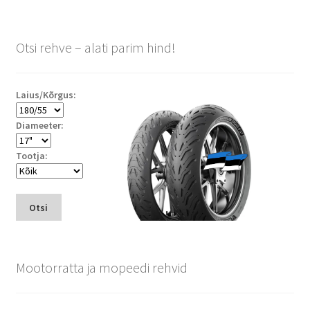
Otsi rehve – alati parim hind!
Laius/Kõrgus:
Diameeter:
Tootja:
Otsi
Mootorratta ja mopeedi rehvid