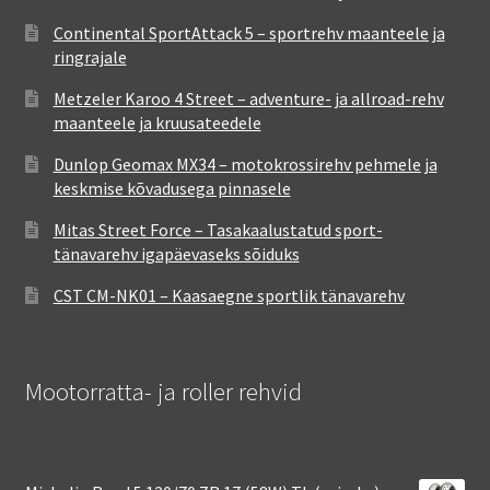
Continental SportAttack 5 – sportrehv maanteele ja
ringrajale
Metzeler Karoo 4 Street – adventure- ja allroad-rehv
maanteele ja kruusateedele
Dunlop Geomax MX34 – motokrossirehv pehmele ja
keskmise kõvadusega pinnasele
Mitas Street Force – Tasakaalustatud sport-
tänavarehv igapäevaseks sõiduks
CST CM-NK01 – Kaasaegne sportlik tänavarehv
Mootorratta- ja roller rehvid