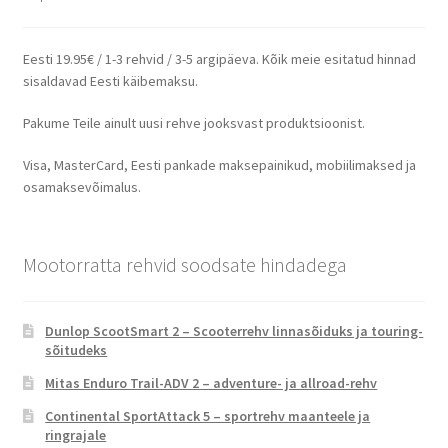
Eesti 19.95€ / 1-3 rehvid / 3-5 argipäeva. Kõik meie esitatud hinnad
sisaldavad Eesti käibemaksu.
Pakume Teile ainult uusi rehve jooksvast produktsioonist.
Visa, MasterCard, Eesti pankade maksepainikud, mobiilimaksed ja
osamaksevõimalus.
Mootorratta rehvid soodsate hindadega
Dunlop ScootSmart 2 – Scooterrehv linnasõiduks ja touring-
sõitudeks
Mitas Enduro Trail-ADV 2 – adventure- ja allroad-rehv
Continental SportAttack 5 – sportrehv maanteele ja
ringrajale