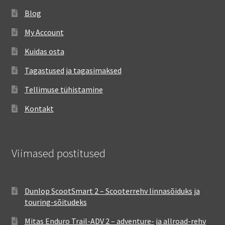
Blog
My Account
Kuidas osta
Tagastused ja tagasimaksed
Tellimuse tühistamine
Kontakt
Viimased postitused
Dunlop ScootSmart 2 – Scooterrehv linnasõiduks ja
touring-sõitudeks
Mitas Enduro Trail-ADV 2 – adventure- ja allroad-rehv