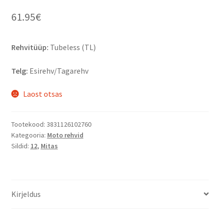
61.95
€
Rehvitüüp:
Tubeless (TL)
Telg:
Esirehv/Tagarehv
Laost otsas
Tootekood:
3831126102760
Kategooria:
Moto rehvid
Sildid:
12
,
Mitas
Kirjeldus