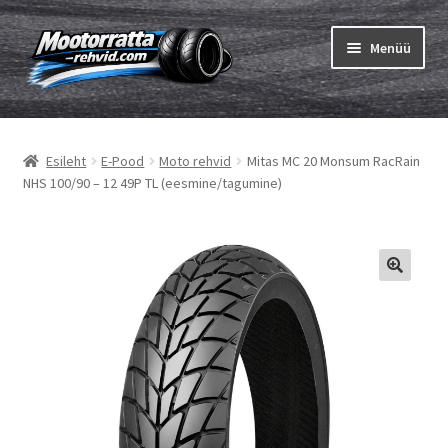
Liigu
Liigu
Menüü
navigeerimisele
sisu
juurde
Ava
Rehvid
alamm
Esileht
E-Pood
Moto rehvid
Mitas MC 20 Monsum RacRain
Ava
Sisekumm
NHS 100/90 – 12 49P TL (eesmine/tagumine)
alamm
Kuidas osta
Ava
Rehvid info
alamm
Ava
Brändid
alamm
Testid
Kontakt