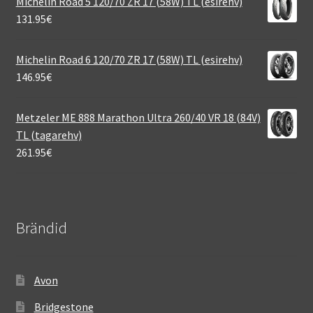
Michelin Road 5 120/70 ZR 17 (58W) TL (esirehv)
131.95
€
Michelin Road 6 120/70 ZR 17 (58W) TL (esirehv)
146.95
€
Metzeler ME 888 Marathon Ultra 260/40 VR 18 (84V)
TL (tagarehv)
261.95
€
Brändid
Avon
Bridgestone