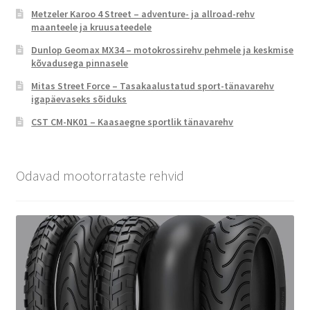
Metzeler Karoo 4 Street – adventure- ja allroad-rehv
maanteele ja kruusateedele
Dunlop Geomax MX34 – motokrossirehv pehmele ja keskmise
kõvadusega pinnasele
Mitas Street Force – Tasakaalustatud sport-tänavarehv
igapäevaseks sõiduks
CST CM-NK01 – Kaasaegne sportlik tänavarehv
Odavad mootorrataste rehvid