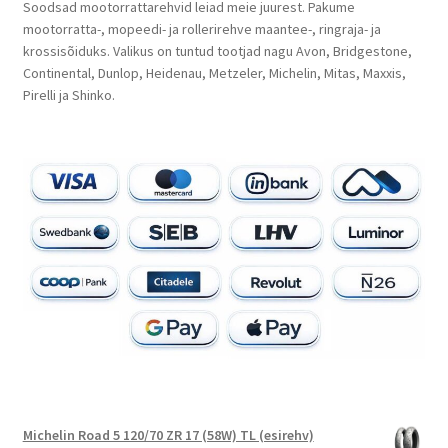
Soodsad mootorrattarehvid leiad meie juurest. Pakume
mootorratta-, mopeedi- ja rollerirehve maantee-, ringraja- ja
krossisõiduks. Valikus on tuntud tootjad nagu Avon, Bridgestone,
Continental, Dunlop, Heidenau, Metzeler, Michelin, Mitas, Maxxis,
Pirelli ja Shinko.
Michelin Road 5 120/70 ZR 17 (58W) TL (esirehv)