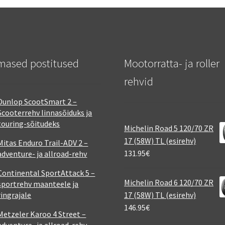
mased postitused
Mootorratta- ja roller
rehvid
Dunlop ScootSmart 2 –
Scooterrehv linnasõiduks ja
touring-sõitudeks
Michelin Road 5 120/70 ZR
17 (58W) TL (esirehv)
Mitas Enduro Trail-ADV 2 –
131.95
€
adventure- ja allroad-rehv
Continental SportAttack 5 –
Michelin Road 6 120/70 ZR
sportrehv maanteele ja
ringrajale
17 (58W) TL (esirehv)
146.95
€
Metzeler Karoo 4 Street –
adventure- ja allroad-rehv