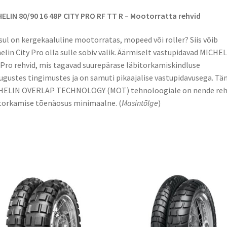
ELIN 80/90 16 48P CITY PRO RF TT R – Mootorratta rehvid
sul on kergekaaluline mootorratas, mopeed või roller? Siis võib
elin City Pro olla sulle sobiv valik. Äärmiselt vastupidavad MICHE
 Pro rehvid, mis tagavad suurepärase läbitorkamiskindluse
ugustes tingimustes ja on samuti pikaajalise vastupidavusega. Tä
HELIN OVERLAP TECHNOLOGY (MOT) tehnoloogiale on nende reh
torkamise tõenäosus minimaalne. (
Masintõlge
)