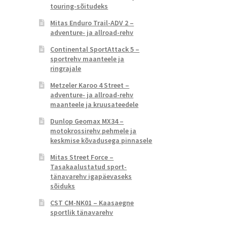
touring-sõitudeks
Mitas Enduro Trail-ADV 2 –
adventure- ja allroad-rehv
Continental SportAttack 5 –
sportrehv maanteele ja
ringrajale
Metzeler Karoo 4 Street –
adventure- ja allroad-rehv
maanteele ja kruusateedele
Dunlop Geomax MX34 –
motokrossirehv pehmele ja
keskmise kõvadusega pinnasele
Mitas Street Force –
Tasakaalustatud sport-
tänavarehv igapäevaseks
sõiduks
CST CM-NK01 – Kaasaegne
sportlik tänavarehv