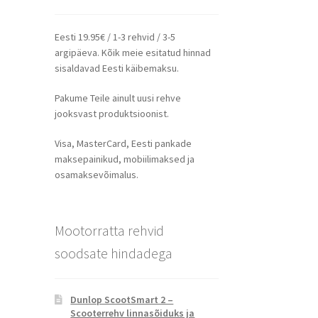
Eesti 19.95€ / 1-3 rehvid / 3-5
argipäeva. Kõik meie esitatud hinnad
sisaldavad Eesti käibemaksu.
Pakume Teile ainult uusi rehve
jooksvast produktsioonist.
Visa, MasterCard, Eesti pankade
maksepainikud, mobiilimaksed ja
osamaksevõimalus.
Mootorratta rehvid
soodsate hindadega
Dunlop ScootSmart 2 –
Scooterrehv linnasõiduks ja