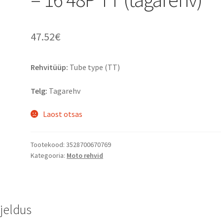
47.52
€
Rehvitüüp:
Tube type (TT)
Telg:
Tagarehv
Laost otsas
Tootekood:
3528700670769
Kategooria:
Moto rehvid
rjeldus