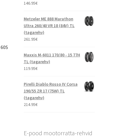
146.95
€
Metzeler ME 888 Marathon
Ultra 260/40 VR 18 (84V) TL
(tagarehv)
261.95
€
 60S
Maxxis M-6011 170/80 - 15 77H
TL (tagarehv)
119.95
€
Pirelli Diablo Rosso IV Corsa
190/55 ZR 17 (75W) TL
(tagarehv)
214.95
€
E-pood mootorratta-rehvid