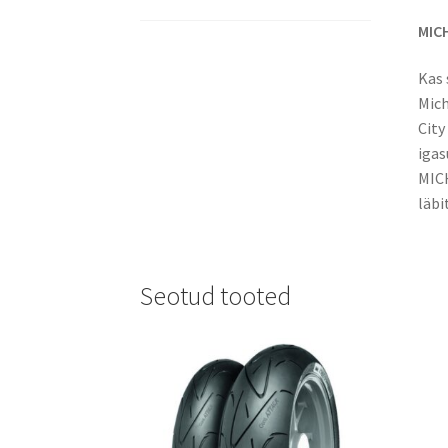
MICH
Kas 
Mich
City
igas
MIC
läbi
Seotud tooted