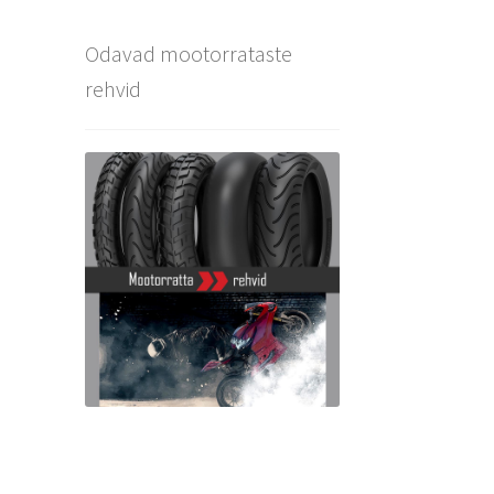
Odavad mootorrataste
rehvid