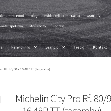
aleht
E-Pood
Blog
Kuidas tellida
Kassa
Ostukorv
vaatsuspoliitika
Minu Konto
Kontakt
ta
Rehvid info
Brändid
Testid
Kontakt
Pro Rf. 80/90 – 16 48P TT (tagarehv)
Michelin City Pro Rf. 80/
– 16 48P TT (tagarehv)