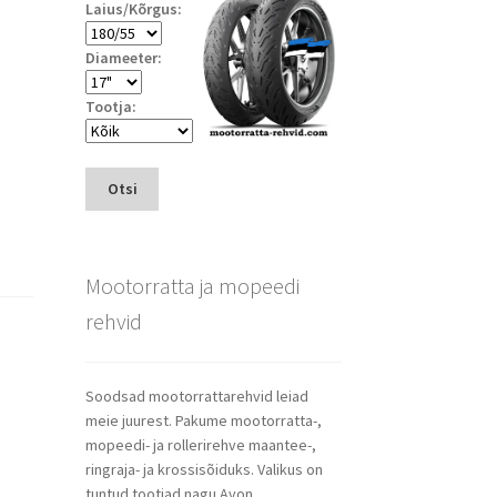
Laius/Kõrgus:
Diameeter:
Tootja:
Otsi
Mootorratta ja mopeedi
rehvid
Soodsad mootorrattarehvid leiad
meie juurest. Pakume mootorratta-,
mopeedi- ja rollerirehve maantee-,
ringraja- ja krossisõiduks. Valikus on
tuntud tootjad nagu Avon,