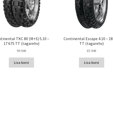
tinental TKC 80 (M+S) 5.10 –
Continental Escape 4.10 – 18
17 67S TT (tagarehv)
TT (tagarehv)
99.94
€
85.94
€
Lisa korvi
Lisa korvi