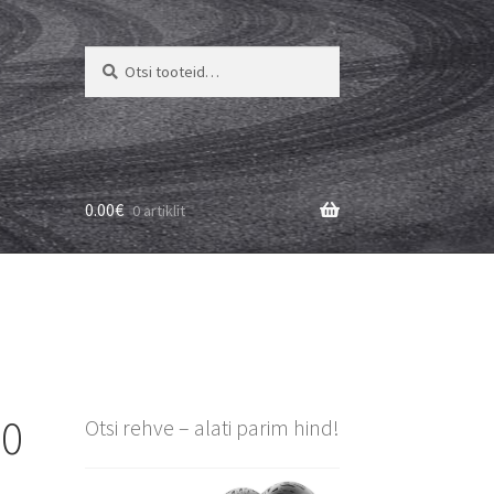
Otsi:
Otsi
0.00
€
0 artiklit
90
Otsi rehve – alati parim hind!