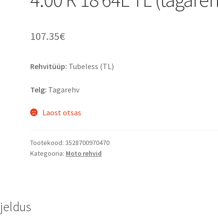
107.35
€
Rehvitüüp:
Tubeless (TL)
Telg:
Tagarehv
Laost otsas
Tootekood:
3528700970470
Kategooria:
Moto rehvid
rjeldus