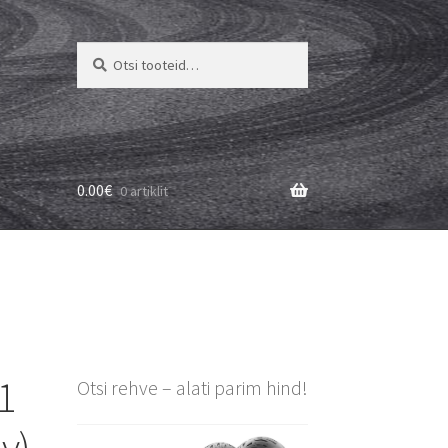
Otsi:
Otsi
0.00
€
0 artiklit
1
Otsi rehve – alati parim hind!
v)