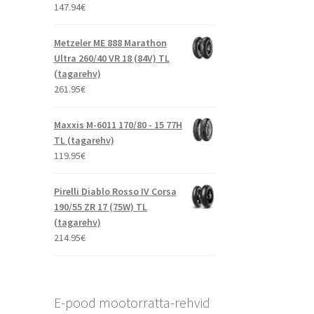
147.94
€
Metzeler ME 888 Marathon
Ultra 260/40 VR 18 (84V) TL
(tagarehv)
261.95
€
Maxxis M-6011 170/80 - 15 77H
TL (tagarehv)
119.95
€
Pirelli Diablo Rosso IV Corsa
190/55 ZR 17 (75W) TL
(tagarehv)
214.95
€
E-pood mootorratta-rehvid