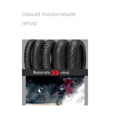
Odavad mootorrataste
rehvid