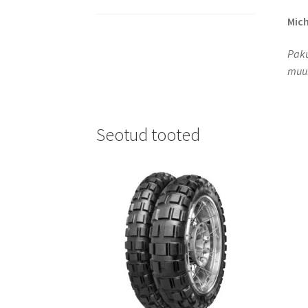
Mich
Paku
muuk
Seotud tooted