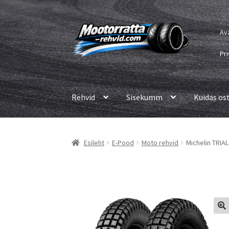
Liigu
Liigu
Av
navigeerimisele
sisu
juurde
Pri
Rehvid
Sisekumm
Kuidas os
Esileht
E-Pood
Moto rehvid
Michelin TRIAL