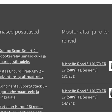
mased postitused
Mootorratta- ja roller
rehvid
Dunlop ScootSmart 2 –
Scooterrehv linnasõiduks ja
touring-sõitudeks
Michelin Road 5 120/70 ZR
17 (58W) TL (esirehv)
Mitas Enduro Trail-ADV 2 –
131.95
€
adventure- ja allroad-rehv
Continental SportAttack 5 –
Michelin Road 6 120/70 ZR
sportrehv maanteele ja
ringrajale
17 (58W) TL (esirehv)
147.94
€
Metzeler Karoo 4 Street –
adventure- ja allroad-rehv