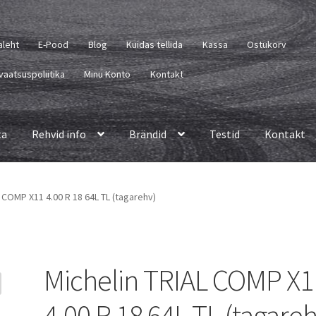
aleht
E-Pood
Blog
Kuidas tellida
Kassa
Ostukorv
vaatsuspoliitika
Minu Konto
Kontakt
ta
Rehvid info
Brändid
Testid
Kontakt
 COMP X11 4.00 R 18 64L TL (tagarehv)
Michelin TRIAL COMP X1
4.00 R 18 64L TL (tagareh