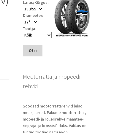
Laius/Kõrgus:
Diameeter:
Tootja:
Otsi
Mootorratta ja mopeedi
rehvid
Soodsad mootorrattarehvid leiad
meie juurest. Pakume mootorratta-,
mopeedi- ja rollerirehve maantee-,
ringraja- ja krossisõiduks. Valikus on
tuntud tootjad nagu Avon,