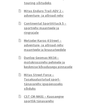
touring-sõitudeks
Mitas Enduro Trail-ADV 2 –
adventure- ja allroad-rehv
Continental SportAttack 5 –
sportrehv maanteele ja
ringrajale
Metzeler Karoo 4 Street –
adventure- ja allroad-rehv
maanteele ja kruusateedele
Dunlop Geomax MX34 –
motokrossirehv pehmele ja
keskmise kõvadusega pinnasele
Mitas Street Force –
Tasakaalustatud sport-
tänavarehv igapäevaseks
sõiduks
CST CM-NK01 – Kaasaegne
sportlik tänavarehv