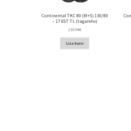
Continental TKC 80 (M+S) 130/80
Con
– 17 65T TL (tagarehv)
130.94
€
Lisa korvi