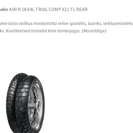
elin
4.00 R 18 64L TRIAL COMP X11 TL REAR
me laias valikus mootorratta rehve spordiks, tuuriks, seiklusreisideks
s. Kvaliteetsed brändid kiire tarneajaga.
(
Masintõlge
)