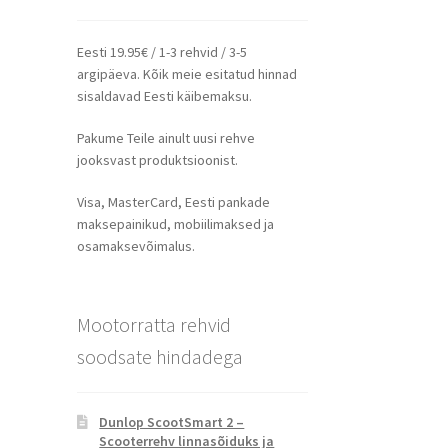
Eesti 19.95€ / 1-3 rehvid / 3-5
argipäeva. Kõik meie esitatud hinnad
sisaldavad Eesti käibemaksu.
Pakume Teile ainult uusi rehve
jooksvast produktsioonist.
Visa, MasterCard, Eesti pankade
maksepainikud, mobiilimaksed ja
osamaksevõimalus.
Mootorratta rehvid
soodsate hindadega
Dunlop ScootSmart 2 –
Scooterrehv linnasõiduks ja