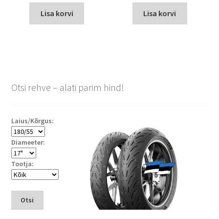
Lisa korvi
Lisa korvi
Otsi rehve – alati parim hind!
Laius/Kõrgus:
Diameeter:
Tootja:
Otsi