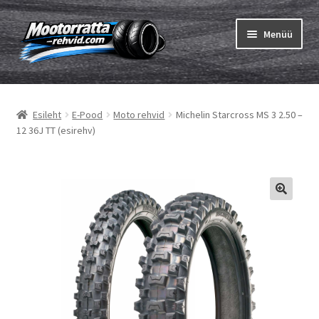
Liigu
Liigu
Menüü
navigeerimisele
sisu
juurde
Ava
Rehvid
alamm
Esileht
E-Pood
Moto rehvid
Michelin Starcross MS 3 2.50 –
Ava
Sisekumm
12 36J TT (esirehv)
alamm
Kuidas osta
Ava
Rehvid info
alamm
Ava
Brändid
alamm
Testid
Kontakt