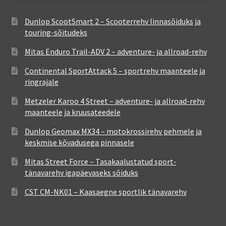
Dunlop ScootSmart 2 – Scooterrehv linnasõiduks ja
touring-sõitudeks
Mitas Enduro Trail-ADV 2 – adventure- ja allroad-rehv
Continental SportAttack 5 – sportrehv maanteele ja
ringrajale
Metzeler Karoo 4 Street – adventure- ja allroad-rehv
maanteele ja kruusateedele
Dunlop Geomax MX34 – motokrossirehv pehmele ja
keskmise kõvadusega pinnasele
Mitas Street Force – Tasakaalustatud sport-
tänavarehv igapäevaseks sõiduks
CST CM-NK01 – Kaasaegne sportlik tänavarehv