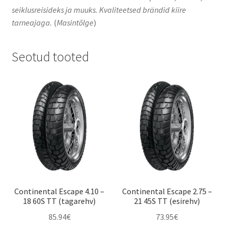
seiklusreisideks ja muuks. Kvaliteetsed brändid kiire
tarneajaga.
(
Masintõlge
)
Seotud tooted
Continental Escape 4.10 –
Continental Escape 2.75 –
18 60S TT (tagarehv)
21 45S TT (esirehv)
85.94
€
73.95
€