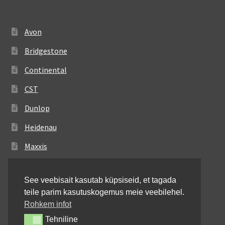
Avon
Bridgestone
Continental
CST
Dunlop
Heidenau
Maxxis
Metzeler
See veebisait kasutab küpsiseid, et tagada
Michelin
teile parim kasutuskogemus meie veebilehel.
Mitas
Rohkem infot
Tehniline
Tehniline
Pirelli