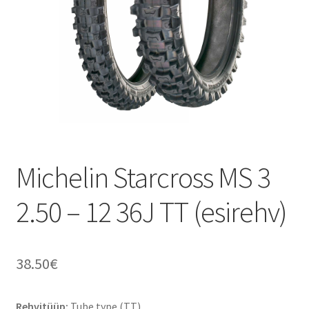
Michelin Starcross MS 3
2.50 – 12 36J TT (esirehv)
38.50
€
Rehvitüüp:
Tube type (TT)