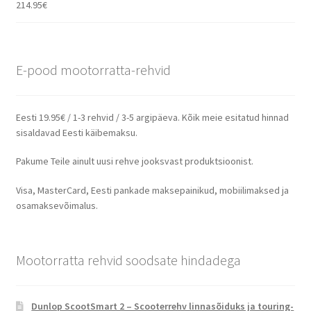
214.95
€
E-pood mootorratta-rehvid
Eesti 19.95€ / 1-3 rehvid / 3-5 argipäeva. Kõik meie esitatud hinnad
sisaldavad Eesti käibemaksu.
Pakume Teile ainult uusi rehve jooksvast produktsioonist.
Visa, MasterCard, Eesti pankade maksepainikud, mobiilimaksed ja
osamaksevõimalus.
Mootorratta rehvid soodsate hindadega
Dunlop ScootSmart 2 – Scooterrehv linnasõiduks ja touring-