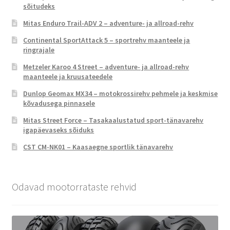
sõitudeks
Mitas Enduro Trail-ADV 2 – adventure- ja allroad-rehv
Continental SportAttack 5 – sportrehv maanteele ja
ringrajale
Metzeler Karoo 4 Street – adventure- ja allroad-rehv
maanteele ja kruusateedele
Dunlop Geomax MX34 – motokrossirehv pehmele ja keskmise
kõvadusega pinnasele
Mitas Street Force – Tasakaalustatud sport-tänavarehv
igapäevaseks sõiduks
CST CM-NK01 – Kaasaegne sportlik tänavarehv
Odavad mootorrataste rehvid