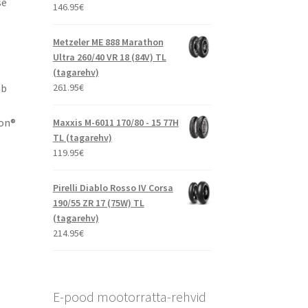
se
146.95
€
Metzeler ME 888 Marathon
Ultra 260/40 VR 18 (84V) TL
(tagarehv)
261.95
€
ab
son®
Maxxis M-6011 170/80 - 15 77H
TL (tagarehv)
119.95
€
,
Pirelli Diablo Rosso IV Corsa
190/55 ZR 17 (75W) TL
(tagarehv)
214.95
€
E-pood mootorratta-rehvid