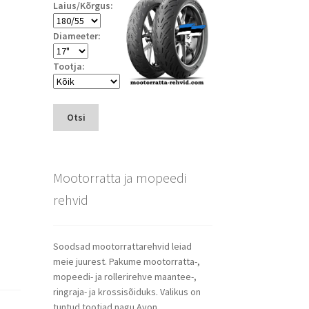
Laius/Kõrgus:
Diameeter:
Tootja:
Otsi
Mootorratta ja mopeedi
rehvid
Soodsad mootorrattarehvid leiad
meie juurest. Pakume mootorratta-,
mopeedi- ja rollerirehve maantee-,
ringraja- ja krossisõiduks. Valikus on
tuntud tootjad nagu Avon,