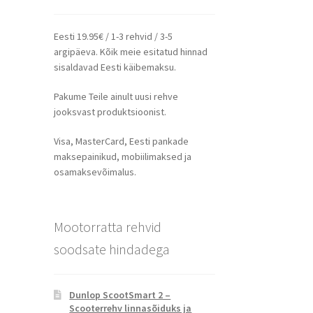
Eesti 19.95€ / 1-3 rehvid / 3-5
argipäeva. Kõik meie esitatud hinnad
sisaldavad Eesti käibemaksu.
Pakume Teile ainult uusi rehve
jooksvast produktsioonist.
Visa, MasterCard, Eesti pankade
maksepainikud, mobiilimaksed ja
osamaksevõimalus.
Mootorratta rehvid
soodsate hindadega
Dunlop ScootSmart 2 –
Scooterrehv linnasõiduks ja