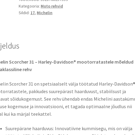
Kategooria:
Moto rehvid
17
Sildid:
17
,
Michelin
73V
TL
(tagarehv)
kogus
rjeldus
elin Scorcher 31 – Harley-Davidson® mootorratastele mõeldud
klassiline rehv
elin Scorcher 31 on spetsiaalselt välja töötatud Harley-Davidson
orratastele, pakkudes suurepärast haarduvust, stabiilsust ja
vat sõidukogemust. See rehv ühendab endas Michelini aastaküm
use kogemuse ja innovatsiooni, et tagada optimaalne jõudlus nii
al kui ka märjal teekattel.​
Suurepärane haarduvus: Innovatiivne kummisegu, mis on välja