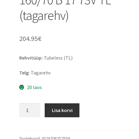
(tagarehv)
204.95
€
Rehvitüüp:
Tubeless (TL)
Telg:
Tagarehv
20 laos
Michelin
Lisa korvi
Scorcher
31
160/70
B
Tootekood:
3528708257559