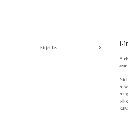
Ki
Kirjeldus
Mich
esma
Mich
moot
muga
pikk
kuiv