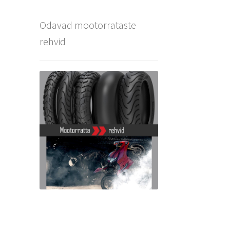
Odavad mootorrataste
rehvid