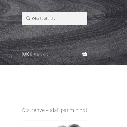
Otsi:
Otsi
0.00
€
0 artiklit
Otsi rehve – alati parim hind!