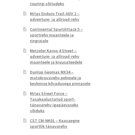
touring-sõitudeks
Mitas Enduro Trail-ADV 2 –
adventure- ja allroad-rehv
Continental SportAttack 5 –
sportrehv maanteele ja
ringrajale
Metzeler Karoo 4 Street –
adventure- ja allroad-rehv
maanteele ja kruusateedele
Dunlop Geomax MX34 –
motokrossirehv pehmele ja
keskmise kõvadusega pinnasele
Mitas Street Force –
Tasakaalustatud sport-
tänavarehv igapäevaseks
sõiduks
CST CM-NK01 – Kaasaegne
sportlik tänavarehv