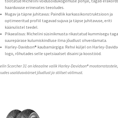
töötatud Michelini võidusõidukogemuse põhjal, tagab erakord
haarduvuse erinevates teeoludes.
Mugav ja täpne juhitavus: Paindlik karkassikonstruktsioon ja
optimeeritud profiil tagavad sujuva ja täpse juhitavuse, eriti
käänulistel teedel.
Pikaealisus: Michelini süsinikmusta rikastatud kummisegu tag
suurepärase kulumiskindluse ilma jõudlust ohverdamata.
Harley-Davidson® kaubamärgiga: Rehvi küljel on Harley-David
logo, rõhutades selle spetsiaalset disaini ja koostööd.
elin Scorcher 31 on ideaalne valik Harley-Davidson® mootorratastele
udes usaldusväärset jõudlust ja stiilset välimust.