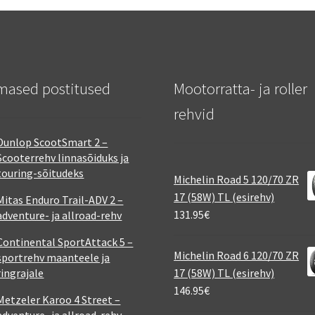
mased postitused
Mootorratta- ja roller
rehvid
Dunlop ScootSmart 2 –
Scooterrehv linnasõiduks ja
touring-sõitudeks
Michelin Road 5 120/70 ZR
17 (58W) TL (esirehv)
Mitas Enduro Trail-ADV 2 –
131.95
€
adventure- ja allroad-rehv
Continental SportAttack 5 –
Michelin Road 6 120/70 ZR
sportrehv maanteele ja
ringrajale
17 (58W) TL (esirehv)
146.95
€
Metzeler Karoo 4 Street –
adventure- ja allroad-rehv