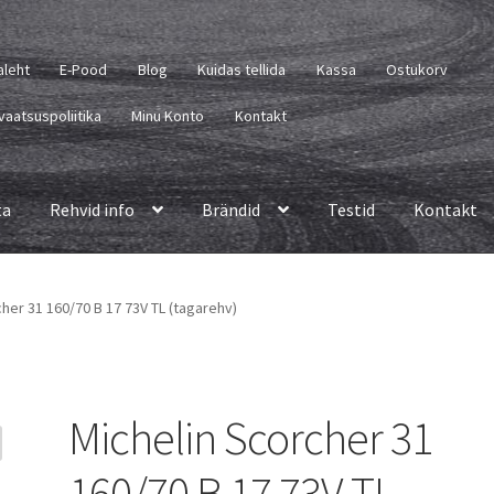
aleht
E-Pood
Blog
Kuidas tellida
Kassa
Ostukorv
vaatsuspoliitika
Minu Konto
Kontakt
ta
Rehvid info
Brändid
Testid
Kontakt
her 31 160/70 B 17 73V TL (tagarehv)
Michelin Scorcher 31
160/70 B 17 73V TL