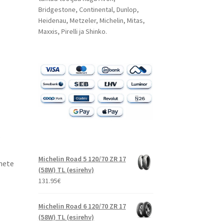
Bridgestone, Continental, Dunlop,
Heidenau, Metzeler, Michelin, Mitas,
Maxxis, Pirelli ja Shinko.
®
Michelin Road 5 120/70 ZR 17
nete
(58W) TL (esirehv)
131.95
€
Michelin Road 6 120/70 ZR 17
(58W) TL (esirehv)