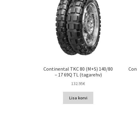
Continental TKC 80 (M+S) 140/80
Con
– 17 69Q TL (tagarehv)
132.95
€
Lisa korvi