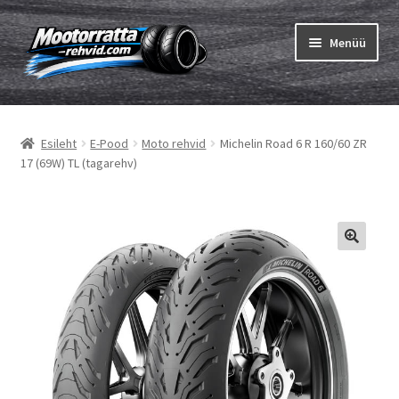
Liigu
Liigu
Menüü
navigeerimisele
sisu
juurde
Ava
Rehvid
alamm
Esileht
E-Pood
Moto rehvid
Michelin Road 6 R 160/60 ZR
Ava
Sisekumm
17 (69W) TL (tagarehv)
alamm
Kuidas osta
Ava
Rehvid info
alamm
Ava
Brändid
alamm
Testid
Kontakt