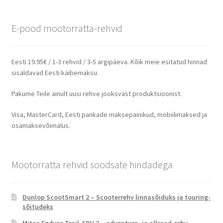
E-pood mootorratta-rehvid
Eesti 19.95€ / 1-3 rehvid / 3-5 argipäeva. Kõik meie esitatud hinnad
sisaldavad Eesti käibemaksu.
Pakume Teile ainult uusi rehve jooksvast produktsioonist.
Visa, MasterCard, Eesti pankade maksepainikud, mobiilimaksed ja
osamaksevõimalus.
Mootorratta rehvid soodsate hindadega
Dunlop ScootSmart 2 – Scooterrehv linnasõiduks ja touring-
sõitudeks