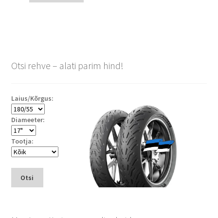
Otsi rehve – alati parim hind!
Laius/Kõrgus:
Diameeter:
Tootja:
Otsi