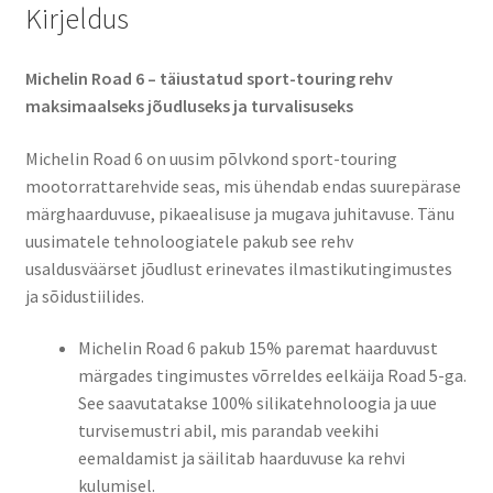
Kirjeldus
Michelin Road 6 – täiustatud sport-touring rehv
maksimaalseks jõudluseks ja turvalisuseks​
Michelin Road 6 on uusim põlvkond sport-touring
mootorrattarehvide seas, mis ühendab endas suurepärase
märghaarduvuse, pikaealisuse ja mugava juhitavuse. Tänu
uusimatele tehnoloogiatele pakub see rehv
usaldusväärset jõudlust erinevates ilmastikutingimustes
ja sõidustiilides.​
Michelin Road 6 pakub 15% paremat haarduvust
märgades tingimustes võrreldes eelkäija Road 5-ga.
See saavutatakse 100% silikatehnoloogia ja uue
turvisemustri abil, mis parandab veekihi
eemaldamist ja säilitab haarduvuse ka rehvi
kulumisel.