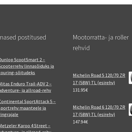
mased postitused
Mootorratta- ja roller
rehvid
Dunlop ScootSmart 2 –
Scooterrehv linnasõiduks ja
touring-sõitudeks
Michelin Road 5 120/70 ZR
17 (58W) TL (esirehv)
Mitas Enduro Trail-ADV 2 –
131.95
€
adventure- ja allroad-rehv
Continental SportAttack 5 –
Michelin Road 6 120/70 ZR
sportrehv maanteele ja
ringrajale
17 (58W) TL (esirehv)
147.94
€
Metzeler Karoo 4 Street –
adventure- ja allroad-rehv