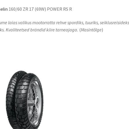
elin
160/60 ZR 17 (69W) POWER RS R
me laias valikus mootorratta rehve spordiks, tuuriks, seiklusreisideks
s. Kvaliteetsed brändid kiire tarneajaga.
(
Masintõlge
)