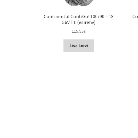
Continental ContiGo! 100/90 – 18
Co
56V TL (esirehv)
115.95
€
Lisa korvi