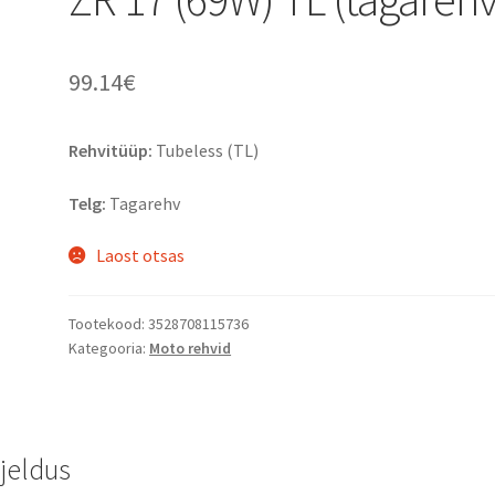
99.14
€
Rehvitüüp:
Tubeless (TL)
Telg:
Tagarehv
Laost otsas
Tootekood:
3528708115736
Kategooria:
Moto rehvid
rjeldus