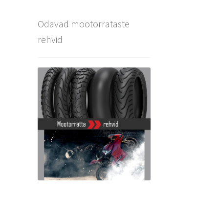
Odavad mootorrataste
rehvid