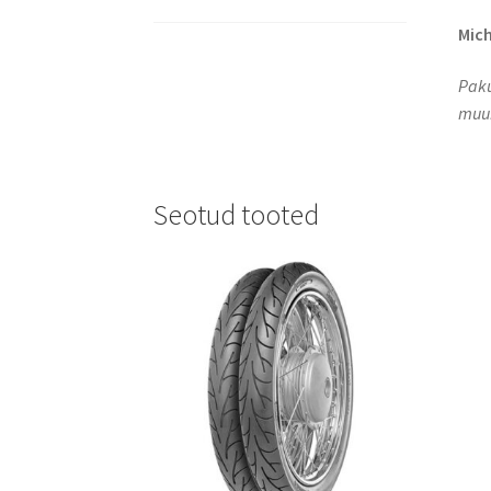
Mich
Paku
muuk
Seotud tooted