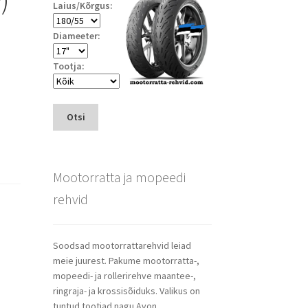
Laius/Kõrgus:
Diameeter:
Tootja:
Otsi
Mootorratta ja mopeedi
rehvid
Soodsad mootorrattarehvid leiad
meie juurest. Pakume mootorratta-,
mopeedi- ja rollerirehve maantee-,
ringraja- ja krossisõiduks. Valikus on
tuntud tootjad nagu Avon,