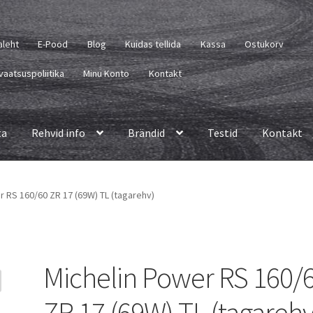
aleht
E-Pood
Blog
Kuidas tellida
Kassa
Ostukorv
vaatsuspoliitika
Minu Konto
Kontakt
ta
Rehvid info
Brändid
Testid
Kontakt
r RS 160/60 ZR 17 (69W) TL (tagarehv)
Michelin Power RS 160/
ZR 17 (69W) TL (tagarehv