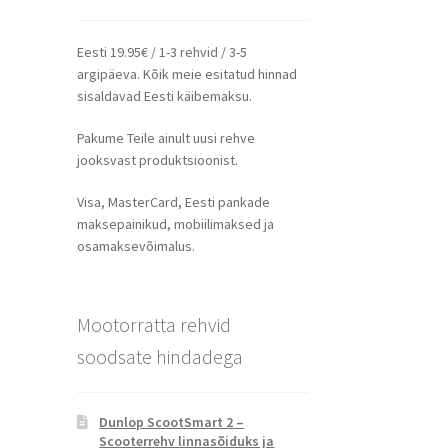
Eesti 19.95€ / 1-3 rehvid / 3-5
argipäeva. Kõik meie esitatud hinnad
sisaldavad Eesti käibemaksu.
Pakume Teile ainult uusi rehve
jooksvast produktsioonist.
Visa, MasterCard, Eesti pankade
maksepainikud, mobiilimaksed ja
osamaksevõimalus.
Mootorratta rehvid
soodsate hindadega
Dunlop ScootSmart 2 –
Scooterrehv linnasõiduks ja