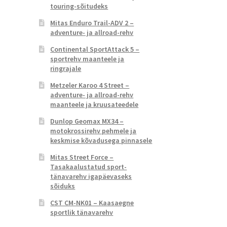
touring-sõitudeks
Mitas Enduro Trail-ADV 2 –
adventure- ja allroad-rehv
Continental SportAttack 5 –
sportrehv maanteele ja
ringrajale
Metzeler Karoo 4 Street –
adventure- ja allroad-rehv
maanteele ja kruusateedele
Dunlop Geomax MX34 –
motokrossirehv pehmele ja
keskmise kõvadusega pinnasele
Mitas Street Force –
Tasakaalustatud sport-
tänavarehv igapäevaseks
sõiduks
CST CM-NK01 – Kaasaegne
sportlik tänavarehv