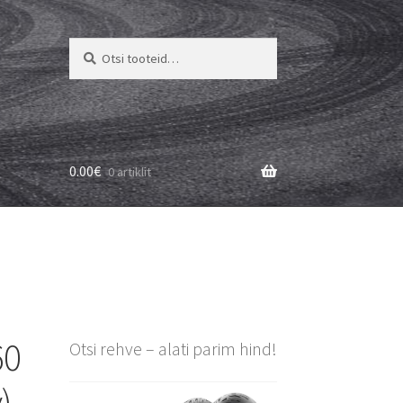
Otsi:
Otsi
0.00
€
0 artiklit
60
Otsi rehve – alati parim hind!
)