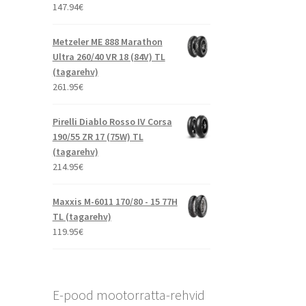
147.94
€
Metzeler ME 888 Marathon
Ultra 260/40 VR 18 (84V) TL
(tagarehv)
261.95
€
Pirelli Diablo Rosso IV Corsa
190/55 ZR 17 (75W) TL
(tagarehv)
214.95
€
Maxxis M-6011 170/80 - 15 77H
TL (tagarehv)
119.95
€
E-pood mootorratta-rehvid