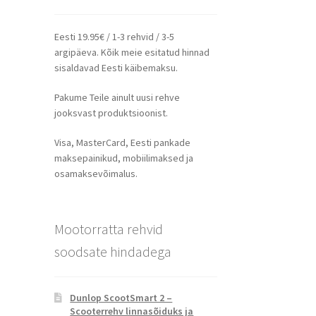
Eesti 19.95€ / 1-3 rehvid / 3-5
argipäeva. Kõik meie esitatud hinnad
sisaldavad Eesti käibemaksu.
Pakume Teile ainult uusi rehve
jooksvast produktsioonist.
Visa, MasterCard, Eesti pankade
maksepainikud, mobiilimaksed ja
osamaksevõimalus.
Mootorratta rehvid
soodsate hindadega
Dunlop ScootSmart 2 –
Scooterrehv linnasõiduks ja