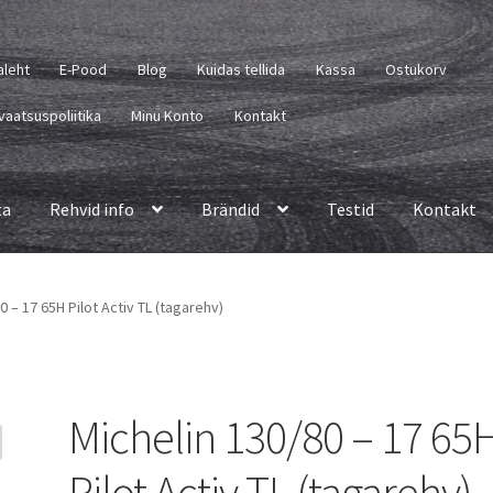
aleht
E-Pood
Blog
Kuidas tellida
Kassa
Ostukorv
vaatsuspoliitika
Minu Konto
Kontakt
ta
Rehvid info
Brändid
Testid
Kontakt
0 – 17 65H Pilot Activ TL (tagarehv)
Michelin 130/80 – 17 65
Pilot Activ TL (tagarehv)