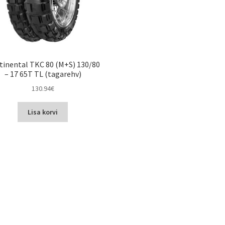
tinental TKC 80 (M+S) 130/80
– 17 65T TL (tagarehv)
130.94
€
Lisa korvi