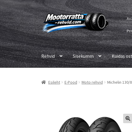
Liigu
Liigu
Av
navigeerimisele
sisu
juurde
Pri
Rehvid
Sisekumm
Kuidas os
Esileht
E-Pood
Moto rehvid
Michelin 130/8