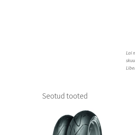
​Lai
skuu
Libe
Seotud tooted