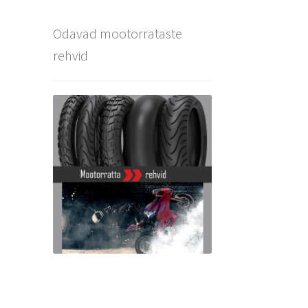
Odavad mootorrataste
rehvid