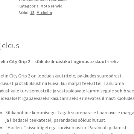
Kategooria:
Moto rehvid
120/70
Sildid:
15
,
Michelin
-
15
56S
TL
rjeldus
(esirehv)
kogus
elin City Grip 2 – kõikide ilmastikutingimuste skuutrirehv​
elin City Grip 2 on loodud skuutritele, pakkudes suurepärast
duvust ja stabiilsust nii kuival kui märjal teekattel. Tänu oma
duslikule turvisemustrile ja vastupidavale kummisegule sobib see
 ideaalselt igapäevaseks kasutamiseks erinevates ilmastikuoludes.
​Silikapõhine kummisegu: Tagab suurepärase haarduvuse märga
ja libedatel teekatetel, parandades sõiduohutust.​
​”Haidete” sisselõigetega turvisemuster: Parandab pidamist