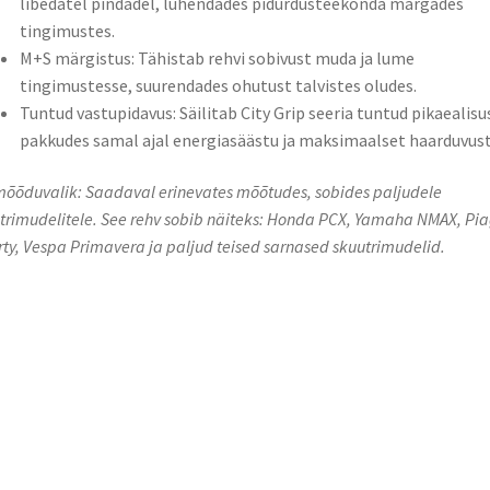
libedatel pindadel, lühendades pidurdusteekonda märgades
tingimustes.​
​M+S märgistus: Tähistab rehvi sobivust muda ja lume
tingimustesse, suurendades ohutust talvistes oludes.​
​Tuntud vastupidavus: Säilitab City Grip seeria tuntud pikaealisu
pakkudes samal ajal energiasäästu ja maksimaalset haarduvust.
 mõõduvalik: Saadaval erinevates mõõtudes, sobides paljudele
trimudelitele.​ See rehv sobib näiteks: Honda PCX, Yamaha NMAX, Pi
rty, Vespa Primavera ja paljud teised sarnased skuutrimudelid.