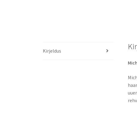
Ki
Kirjeldus
Mich
Mich
haar
uuen
rehv