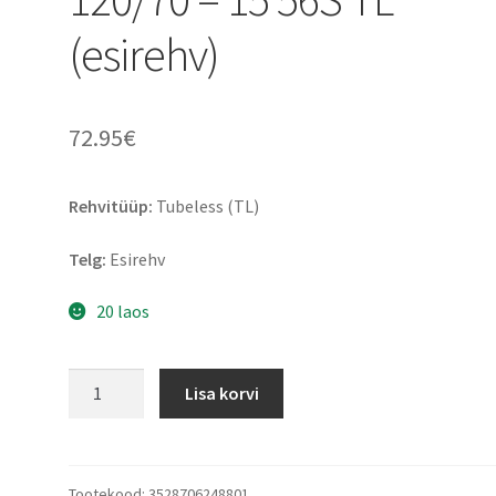
(esirehv)
72.95
€
Rehvitüüp:
Tubeless (TL)
Telg:
Esirehv
20 laos
Michelin
Lisa korvi
City
Grip
2
(M+S)
Tootekood:
3528706248801