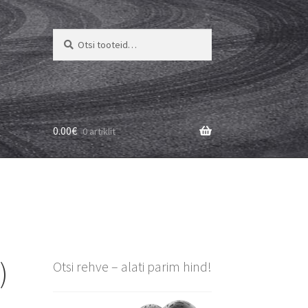
Otsi:
Otsi
0.00
€
0 artiklit
)
Otsi rehve – alati parim hind!