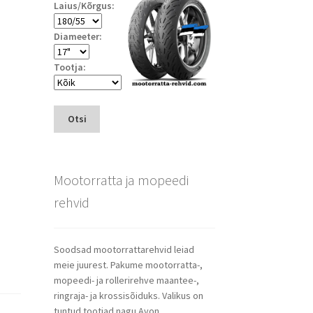
Laius/Kõrgus:
Diameeter:
Tootja:
Otsi
Mootorratta ja mopeedi
rehvid
Soodsad mootorrattarehvid leiad
meie juurest. Pakume mootorratta-,
mopeedi- ja rollerirehve maantee-,
ringraja- ja krossisõiduks. Valikus on
tuntud tootjad nagu Avon,