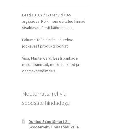
Eesti 19.95€ / 1-3 rehvid / 3-5
argipäeva. Kõik meie esitatud hinnad
sisaldavad Eesti käibemaksu.
Pakume Teile ainult uusi rehve
jooksvast produktsioonist.
Visa, MasterCard, Eesti pankade
maksepainikud, mobiilimaksed ja
osamaksevõimalus.
Mootorratta rehvid
soodsate hindadega
Dunlop ScootSmart 2 –
Scooterrehv linnasõiduks ja