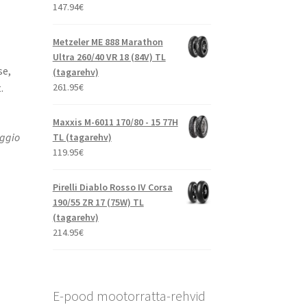
147.94
€
Metzeler ME 888 Marathon
Ultra 260/40 VR 18 (84V) TL
se,
(tagarehv)
261.95
€
​
Maxxis M-6011 170/80 - 15 77H
aggio
TL (tagarehv)
119.95
€
Pirelli Diablo Rosso IV Corsa
190/55 ZR 17 (75W) TL
(tagarehv)
214.95
€
E-pood mootorratta-rehvid