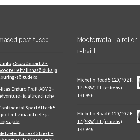
mased postitused
Mootorratta- ja roller
rehvid
Dunlop ScootSmart 2 –
Scooterrehv linnasõiduks ja
touring-sõitudeks
Michelin Road 5 120/70 ZR
17 (58W) TL (esirehv)
Mitas Enduro Trail-ADV 2 –
131.95
€
adventure- ja allroad-rehv
Continental SportAttack 5 –
Michelin Road 6 120/70 ZR
sportrehv maanteele ja
ringrajale
17 (58W) TL (esirehv)
147.94
€
Metzeler Karoo 4 Street –
adventure- ja allroad-rehv