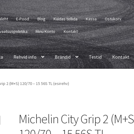
aleht
E-Pood
Blog
Kuidas tellida
Kassa
Ostukorv
vaatsuspoliitika
Minu Konto
Kontakt
ta
Rehvid info
Brändid
Testid
Kontakt
Grip 2 (M+S) 120/70 – 15 56S TL (esirehv)
Michelin City Grip 2 (M+S
120/70 – 15 56S TL