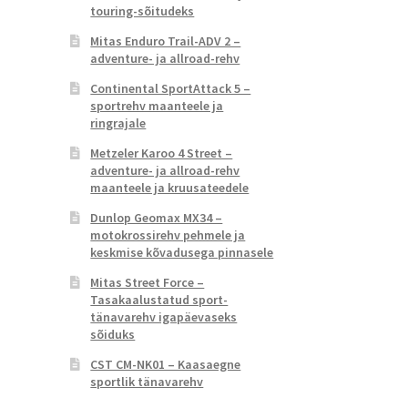
touring-sõitudeks
Mitas Enduro Trail-ADV 2 –
adventure- ja allroad-rehv
Continental SportAttack 5 –
sportrehv maanteele ja
ringrajale
Metzeler Karoo 4 Street –
adventure- ja allroad-rehv
maanteele ja kruusateedele
Dunlop Geomax MX34 –
motokrossirehv pehmele ja
keskmise kõvadusega pinnasele
Mitas Street Force –
Tasakaalustatud sport-
tänavarehv igapäevaseks
sõiduks
CST CM-NK01 – Kaasaegne
sportlik tänavarehv