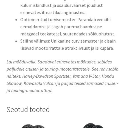
kulumiskindlust ja usaldusväärset jõudlust
erinevates ilmastikutingimustes.​
​Optimeeritud turvisemuster: Parandab veekihi
eemaldamist ja tagab parema haarduvuse
märgadel teekatetel, suurendades sõiduohutust.​
​Stiilne välimus: Unikaalne turvisemuster ja disain
lisavad mootorrattale atraktiivsust ja isikupära.​
​Lai mõõduvalik: Saadaval erinevates mõõtudes, sobides
paljudele cruiser- ja touring-mootorratastele.​ See rehv sobib
näiteks: Harley-Davidson Sportster, Yamaha V-Star, Honda
Shadow, Kawasaki Vulcan ja paljud teised sarnased cruiser-
ja touring-mootorrattad.
Seotud tooted