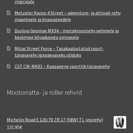
ringrajale
Metzeler Karoo 4 Street – adventure- ja allroad-rehv
maanteele ja kruusateedele
Dunlop Geomax MX34 – motokrossirehv pehmele ja
keskmise kõvadusega pinnasele
Mitas Street Force – Tasakaalustatud sport-
tänavarehv igapäevaseks sõiduks
CST CM-NK01 – Kaasaegne sportlik tänavarehv
Mootorratta- ja roller rehvid
Michelin Road 5 120/70 ZR 17 (58W) TL (esirehv)
131.95
€