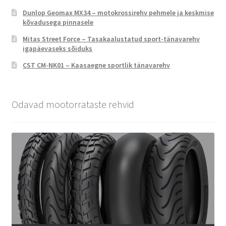
Dunlop Geomax MX34 – motokrossirehv pehmele ja keskmise
kõvadusega pinnasele
Mitas Street Force – Tasakaalustatud sport-tänavarehv
igapäevaseks sõiduks
CST CM-NK01 – Kaasaegne sportlik tänavarehv
Odavad mootorrataste rehvid