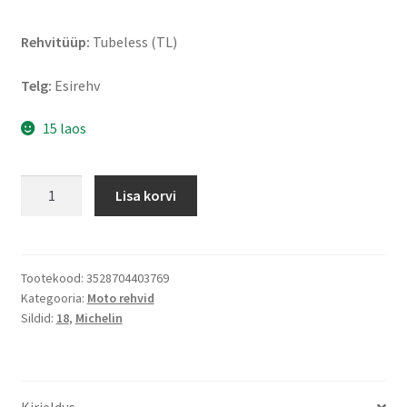
Rehvitüüp:
Tubeless (TL)
Telg:
Esirehv
15 laos
Michelin
Lisa korvi
Commander
II
110/90
B
Tootekood:
3528704403769
Kategooria:
Moto rehvid
18
Sildid:
18
,
Michelin
61H
TL
(esirehv)
kogus
Kirjeldus