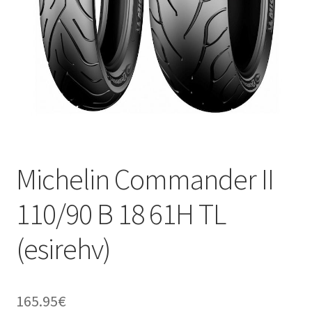
Michelin Commander II
110/90 B 18 61H TL
(esirehv)
165.95
€