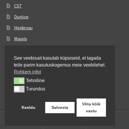
CST
Dunlop
Heidenau
Maxxis
Metzeler
See veebisait kasutab küpsiseid, et tagada
Michelin
teile parim kasutuskogemus meie veebilehel.
Mitas
Rohkem infot
Tehniline
Tehniline
Pirelli
Turundus
Turundus
Shinko
Võta kõik
Keeldu
Salvesta
vastu
0
Otsi:
Otsi