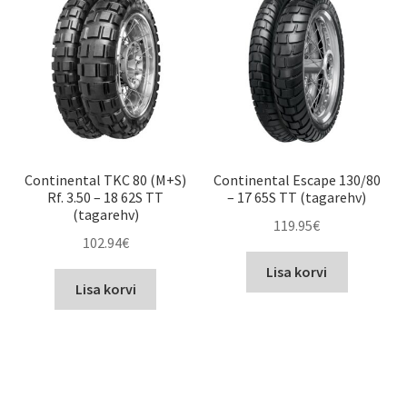
Continental TKC 80 (M+S)
Continental Escape 130/80
Rf. 3.50 – 18 62S TT
– 17 65S TT (tagarehv)
(tagarehv)
119.95
€
102.94
€
Lisa korvi
Lisa korvi