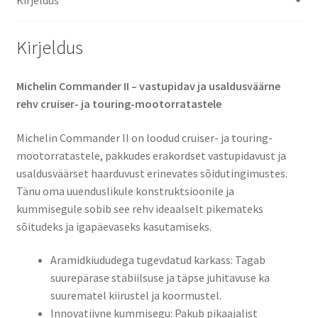
Kirjeldus
Michelin Commander II – vastupidav ja usaldusväärne
rehv cruiser- ja touring-mootorratastele​
Michelin Commander II on loodud cruiser- ja touring-
mootorratastele, pakkudes erakordset vastupidavust ja
usaldusväärset haarduvust erinevates sõidutingimustes.
Tänu oma uuenduslikule konstruktsioonile ja
kummisegule sobib see rehv ideaalselt pikemateks
sõitudeks ja igapäevaseks kasutamiseks.​
​Aramidkiududega tugevdatud karkass: Tagab
suurepärase stabiilsuse ja täpse juhitavuse ka
suurematel kiirustel ja koormustel.​
​Innovatiivne kummisegu: Pakub pikaajalist