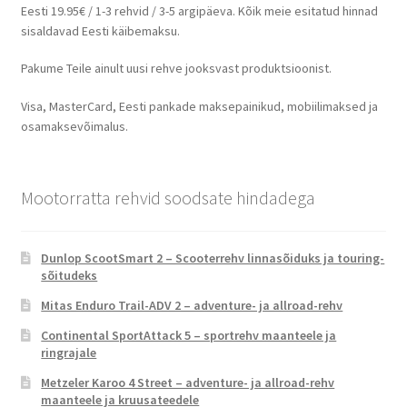
Eesti 19.95€ / 1-3 rehvid / 3-5 argipäeva. Kõik meie esitatud hinnad
sisaldavad Eesti käibemaksu.
Pakume Teile ainult uusi rehve jooksvast produktsioonist.
Visa, MasterCard, Eesti pankade maksepainikud, mobiilimaksed ja
osamaksevõimalus.
Mootorratta rehvid soodsate hindadega
Dunlop ScootSmart 2 – Scooterrehv linnasõiduks ja touring-
sõitudeks
Mitas Enduro Trail-ADV 2 – adventure- ja allroad-rehv
Continental SportAttack 5 – sportrehv maanteele ja
ringrajale
Metzeler Karoo 4 Street – adventure- ja allroad-rehv
maanteele ja kruusateedele