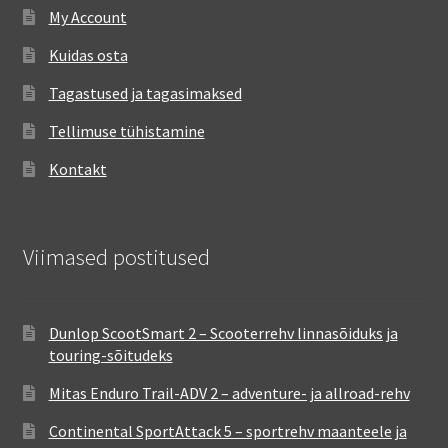
My Account
Kuidas osta
Tagastused ja tagasimaksed
Tellimuse tühistamine
Kontakt
Viimased postitused
Dunlop ScootSmart 2 – Scooterrehv linnasõiduks ja
touring-sõitudeks
Mitas Enduro Trail-ADV 2 – adventure- ja allroad-rehv
Continental SportAttack 5 – sportrehv maanteele ja