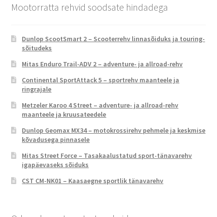
Mootorratta rehvid soodsate hindadega
Dunlop ScootSmart 2 – Scooterrehv linnasõiduks ja touring-
sõitudeks
Mitas Enduro Trail-ADV 2 – adventure- ja allroad-rehv
Continental SportAttack 5 – sportrehv maanteele ja
ringrajale
Metzeler Karoo 4 Street – adventure- ja allroad-rehv
maanteele ja kruusateedele
Dunlop Geomax MX34 – motokrossirehv pehmele ja keskmise
kõvadusega pinnasele
Mitas Street Force – Tasakaalustatud sport-tänavarehv
igapäevaseks sõiduks
CST CM-NK01 – Kaasaegne sportlik tänavarehv