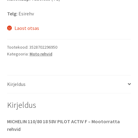
Telg:
Esirehv
Laost otsas
Tootekood:
3528702296950
Kategooria:
Moto rehvid
Kirjeldus
Kirjeldus
MICHELIN 110/80 18 58V PILOT ACTIV F – Mootorratta
rehvid