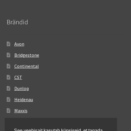
Brändid
Avon
Bridgestone
Continental
CST
Dunlop
Heidenau
Maxxis
Metzeler
See veebisait kasutab küpsiseid, et tagada