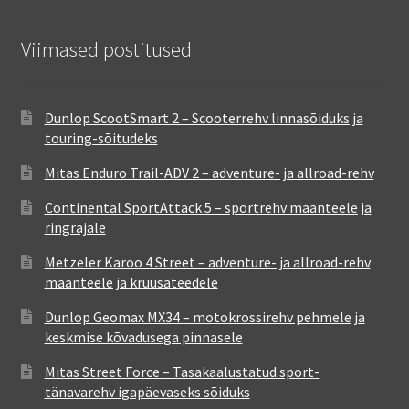
Viimased postitused
Dunlop ScootSmart 2 – Scooterrehv linnasõiduks ja
touring-sõitudeks
Mitas Enduro Trail-ADV 2 – adventure- ja allroad-rehv
Continental SportAttack 5 – sportrehv maanteele ja
ringrajale
Metzeler Karoo 4 Street – adventure- ja allroad-rehv
maanteele ja kruusateedele
Dunlop Geomax MX34 – motokrossirehv pehmele ja
keskmise kõvadusega pinnasele
Mitas Street Force – Tasakaalustatud sport-
tänavarehv igapäevaseks sõiduks