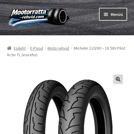
Liigu
Liigu
Menüü
navigeerimisele
sisu
juurde
Ava
Rehvid
alamm
Esileht
E-Pood
Moto rehvid
Michelin 110/80 – 18 58V Pilot
Ava
Sisekumm
Activ TL (esirehv)
alamm
Kuidas osta
Ava
Rehvid info
alamm
Ava
Brändid
alamm
Testid
Kontakt