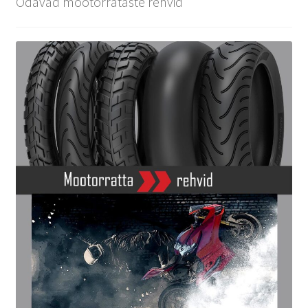
Odavad mootorrataste rehvid