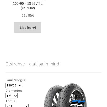
100/90 – 18 56V TL
(esirehv)
115.95
€
Lisa korvi
Otsi rehve – alati parim hind!
Laius/Kõrgus:
Diameeter:
Tootja: