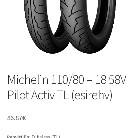
Michelin 110/80 – 18 58V
Pilot Activ TL (esirehv)
86.87
€
Rehvitüüp:
Tubeless (TL)