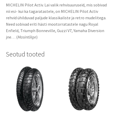
MICHELIN Pilot Activ. Lai valik rehvisuuruseid, mis sobivad
nii esi- kui ka tagaratastele, on MICHELIN Pilot Activ
rehvid ühilduvad paljude klassikaliste ja retro mudelitega.
Need sobivad eriti hästi mootorratastele nagu Royal
Enfield, Triumph Bonneville, Guzzi V7, Yamaha Diversion
jne… (
Masintõlge
)
Seotud tooted