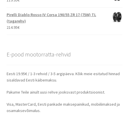
Pirelli Diablo Rosso IV Corsa 190/55 ZR 17 (75W) TL
(tagarehv)
214.95
€
E-pood mootorratta-rehvid
Eesti 19.95€ / 1-3 rehvid / 3-5 argipäeva. Kõik meie esitatud hinnad
sisaldavad Eesti käibemaksu.
Pakume Teile ainult uusi rehve jooksvast produktsioonist.
Visa, MasterCard, Eesti pankade maksepainikud, mobiilimaksed ja
osamaksevõimalus.