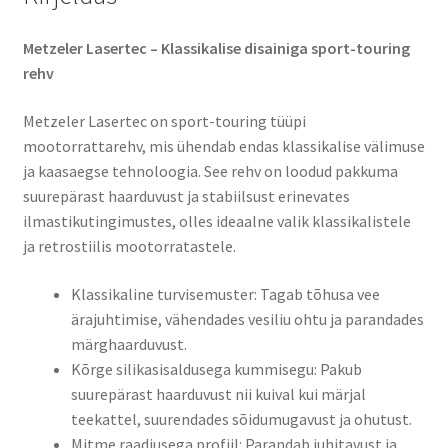
Metzeler Lasertec – Klassikalise disainiga sport-touring
rehv
Metzeler Lasertec on sport-touring tüüpi
mootorrattarehv, mis ühendab endas klassikalise välimuse
ja kaasaegse tehnoloogia. See rehv on loodud pakkuma
suurepärast haarduvust ja stabiilsust erinevates
ilmastikutingimustes, olles ideaalne valik klassikalistele
ja retrostiilis mootorratastele.​
Klassikaline turvisemuster: Tagab tõhusa vee
ärajuhtimise, vähendades vesiliu ohtu ja parandades
märghaarduvust.​
Kõrge silikasisaldusega kummisegu: Pakub
suurepärast haarduvust nii kuival kui märjal
teekattel, suurendades sõidumugavust ja ohutust.​
Mitme raadiusega profiil: Parandab juhitavust ja