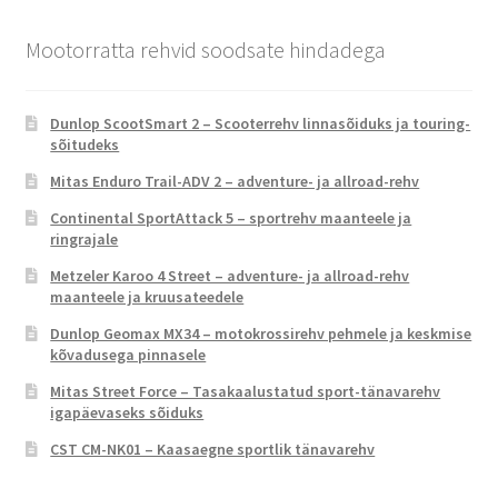
Mootorratta rehvid soodsate hindadega
Dunlop ScootSmart 2 – Scooterrehv linnasõiduks ja touring-
sõitudeks
Mitas Enduro Trail-ADV 2 – adventure- ja allroad-rehv
Continental SportAttack 5 – sportrehv maanteele ja
ringrajale
Metzeler Karoo 4 Street – adventure- ja allroad-rehv
maanteele ja kruusateedele
Dunlop Geomax MX34 – motokrossirehv pehmele ja keskmise
kõvadusega pinnasele
Mitas Street Force – Tasakaalustatud sport-tänavarehv
igapäevaseks sõiduks
CST CM-NK01 – Kaasaegne sportlik tänavarehv