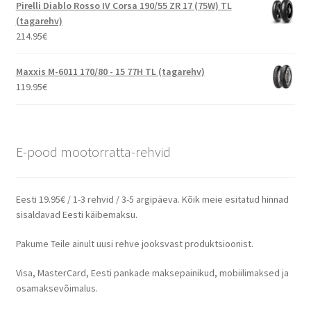
Pirelli Diablo Rosso IV Corsa 190/55 ZR 17 (75W) TL
(tagarehv)
214.95
€
Maxxis M-6011 170/80 - 15 77H TL (tagarehv)
119.95
€
E-pood mootorratta-rehvid
Eesti 19.95€ / 1-3 rehvid / 3-5 argipäeva. Kõik meie esitatud hinnad
sisaldavad Eesti käibemaksu.
Pakume Teile ainult uusi rehve jooksvast produktsioonist.
Visa, MasterCard, Eesti pankade maksepainikud, mobiilimaksed ja
osamaksevõimalus.