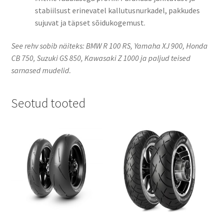
stabiilsust erinevatel kallutusnurkadel, pakkudes
sujuvat ja täpset sõidukogemust.
See rehv sobib näiteks: BMW R 100 RS, Yamaha XJ 900, Honda
CB 750, Suzuki GS 850, Kawasaki Z 1000 ja paljud teised
sarnased mudelid.​
Seotud tooted