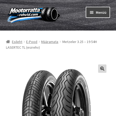
Liigu
Liigu
Menüü
navigeerimisele
sisu
juurde
Ava
Rehvid
alamm
Esileht
E-Pood
Määramata
Metzeler 3.25 – 19 54H
Ava
Sisekumm
LASERTEC TL (esirehv)
alamm
Kuidas osta
Ava
Rehvid info
alamm
Ava
Brändid
alamm
Testid
Kontakt