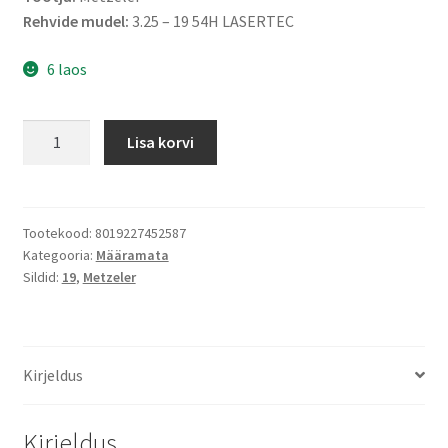
Rehvide mudel:
3.25 – 19 54H LASERTEC
6 laos
Metzeler
Lisa korvi
3.25
-
19
54H
Tootekood:
8019227452587
Kategooria:
Määramata
LASERTEC
Sildid:
19
,
Metzeler
TL
(esirehv)
kogus
Kirjeldus
Kirjeldus