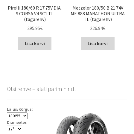
Pirelli 180/60 R 17 75V DIA.
Metzeler 180/50 B 21 74V
S.CORSA V4 SC1 TL
ME 888 MARATHON ULTRA
(tagarehv)
TL (tagarehv)
295.95
€
226.94
€
Lisa korvi
Lisa korvi
Otsi rehve – alati parim hind!
Laius/Kõrgus:
Diameeter: