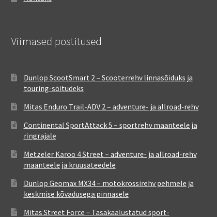
Viimased postitused
Dunlop ScootSmart 2 – Scooterrehv linnasõiduks ja
touring-sõitudeks
Mitas Enduro Trail-ADV 2 – adventure- ja allroad-rehv
Continental SportAttack 5 – sportrehv maanteele ja
ringrajale
Metzeler Karoo 4 Street – adventure- ja allroad-rehv
maanteele ja kruusateedele
Dunlop Geomax MX34 – motokrossirehv pehmele ja
keskmise kõvadusega pinnasele
Mitas Street Force – Tasakaalustatud sport-