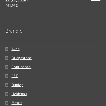
261.95
€
Brändid
Avon
Bridgestone
Continental
CST
Dunlop
Heidenau
Maxxis