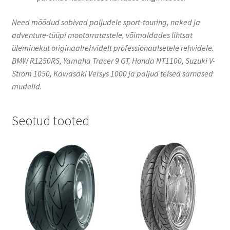
Need mõõdud sobivad paljudele sport-touring, naked ja
adventure-tüüpi mootorratastele, võimaldades lihtsat
üleminekut originaalrehvidelt professionaalsetele rehvidele.​
BMW R1250RS, Yamaha Tracer 9 GT, Honda NT1100, Suzuki V-
Strom 1050, Kawasaki Versys 1000 ja paljud teised sarnased
mudelid.
Seotud tooted