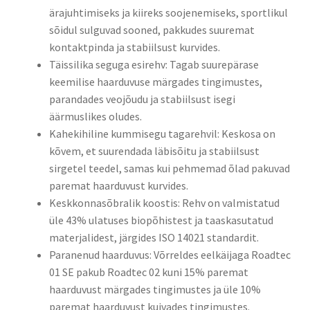
ärajuhtimiseks ja kiireks soojenemiseks, sportlikul
sõidul sulguvad sooned, pakkudes suuremat
kontaktpinda ja stabiilsust kurvides.​
Täissilika seguga esirehv: Tagab suurepärase
keemilise haarduvuse märgades tingimustes,
parandades veojõudu ja stabiilsust isegi
äärmuslikes oludes.​
Kahekihiline kummisegu tagarehvil: Keskosa on
kõvem, et suurendada läbisõitu ja stabiilsust
sirgetel teedel, samas kui pehmemad õlad pakuvad
paremat haarduvust kurvides.​
Keskkonnasõbralik koostis: Rehv on valmistatud
üle 43% ulatuses biopõhistest ja taaskasutatud
materjalidest, järgides ISO 14021 standardit.​
Paranenud haarduvus: Võrreldes eelkäijaga Roadtec
01 SE pakub Roadtec 02 kuni 15% paremat
haarduvust märgades tingimustes ja üle 10%
paremat haarduvust kuivades tingimustes.​