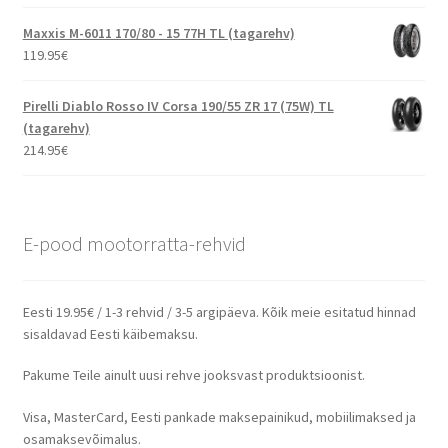
Maxxis M-6011 170/80 - 15 77H TL (tagarehv)
119.95
€
Pirelli Diablo Rosso IV Corsa 190/55 ZR 17 (75W) TL
(tagarehv)
214.95
€
E-pood mootorratta-rehvid
Eesti 19.95€ / 1-3 rehvid / 3-5 argipäeva. Kõik meie esitatud hinnad
sisaldavad Eesti käibemaksu.
Pakume Teile ainult uusi rehve jooksvast produktsioonist.
Visa, MasterCard, Eesti pankade maksepainikud, mobiilimaksed ja
osamaksevõimalus.