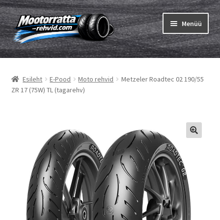
Liigu
Liigu
Menüü
navigeerimisele
sisu
juurde
Ava
Rehvid
alamm
Esileht
E-Pood
Moto rehvid
Metzeler Roadtec 02 190/55
Ava
Sisekumm
ZR 17 (75W) TL (tagarehv)
alamm
Kuidas osta
Ava
Rehvid info
alamm
Ava
Brändid
alamm
Testid
Kontakt