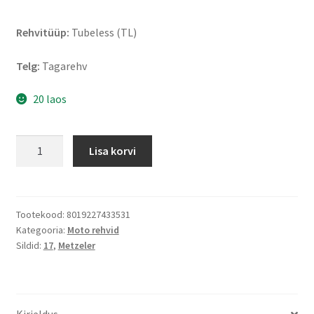
Rehvitüüp:
Tubeless (TL)
Telg:
Tagarehv
20 laos
Metzeler
Lisa korvi
Roadtec
02
190/55
ZR
Tootekood:
8019227433531
Kategooria:
Moto rehvid
17
Sildid:
17
,
Metzeler
(75W)
TL
(tagarehv)
kogus
Kirjeldus