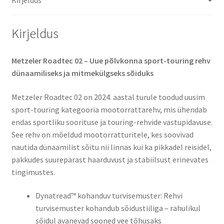
Kirjeldus
Metzeler Roadtec 02 – Uue põlvkonna sport-touring rehv
dünaamiliseks ja mitmekülgseks sõiduks
Metzeler Roadtec 02 on 2024. aastal turule toodud uusim
sport-touring kategooria mootorrattarehv, mis ühendab
endas sportliku soorituse ja touring-rehvide vastupidavuse.
See rehv on mõeldud mootorratturitele, kes soovivad
nautida dünaamilist sõitu nii linnas kui ka pikkadel reisidel,
pakkudes suurepärast haarduvust ja stabiilsust erinevates
tingimustes.​
Dynatread™ kohanduv turvisemuster: Rehvi
turvisemuster kohandub sõidustiiliga – rahulikul
sõidul avanevad sooned vee tõhusaks