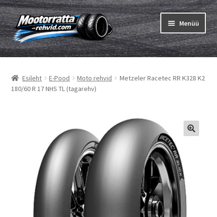
Liigu
Liigu
Menüü
navigeerimisele
sisu
juurde
Ava
Rehvid
alamm
Esileht
E-Pood
Moto rehvid
Metzeler Racetec RR K328 K2
Ava
Sisekumm
180/60 R 17 NHS TL (tagarehv)
alamm
Kuidas osta
Ava
Rehvid info
alamm
Ava
Brändid
alamm
Testid
Kontakt