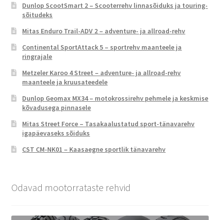
Dunlop ScootSmart 2 – Scooterrehv linnasõiduks ja touring-
sõitudeks
Mitas Enduro Trail-ADV 2 – adventure- ja allroad-rehv
Continental SportAttack 5 – sportrehv maanteele ja
ringrajale
Metzeler Karoo 4 Street – adventure- ja allroad-rehv
maanteele ja kruusateedele
Dunlop Geomax MX34 – motokrossirehv pehmele ja keskmise
kõvadusega pinnasele
Mitas Street Force – Tasakaalustatud sport-tänavarehv
igapäevaseks sõiduks
CST CM-NK01 – Kaasaegne sportlik tänavarehv
Odavad mootorrataste rehvid