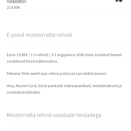
(tagarehv)
214.95
€
E-pood mootorratta-rehvid
Eesti 19.95€ / 1-3 rehvid / 3-5 argipäeva. Kõik meie esitatud hinnad
sisaldavad Eesti käibemaksu.
Pakume Teile ainult uusi rehve jooksvast produktsioonist.
Visa, MasterCard, Eesti pankade maksepainikud, mobiilimaksed ja
osamaksevõimalus.
Mootorratta rehvid soodsate hindadega