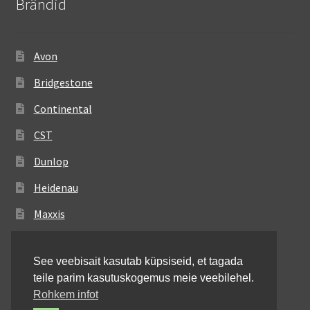
Brändid
Avon
Bridgestone
Continental
CST
Dunlop
Heidenau
Maxxis
Metzeler
See veebisait kasutab küpsiseid, et tagada
Michelin
teile parim kasutuskogemus meie veebilehel.
Mitas
Rohkem infot