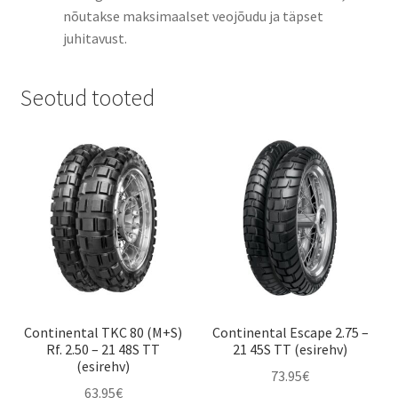
nõutakse maksimaalset veojõudu ja täpset
juhitavust.
Seotud tooted
Continental TKC 80 (M+S)
Continental Escape 2.75 –
Rf. 2.50 – 21 48S TT
21 45S TT (esirehv)
(esirehv)
73.95
€
63.95
€