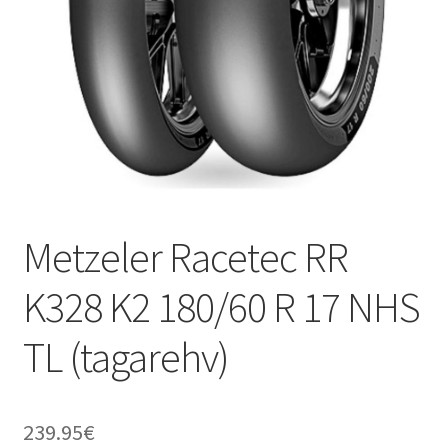
Metzeler Racetec RR
K328 K2 180/60 R 17 NHS
TL (tagarehv)
239.95
€