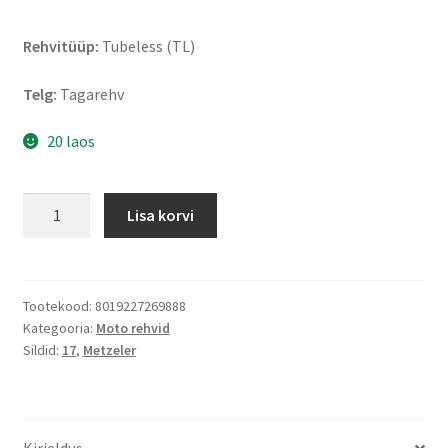
Rehvitüüp:
Tubeless (TL)
Telg:
Tagarehv
20 laos
Metzeler
Lisa korvi
Racetec
RR
K328
K2
Tootekood:
8019227269888
Kategooria:
Moto rehvid
180/60
Sildid:
17
,
Metzeler
R
17
NHS
TL
Kirjeldus