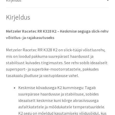
(tagarehv)
kogus
Kirjeldus
Metzeler Racetec RR K328 K2 – Keskmise seguga slick-rehv
võistlus- ja rajakasutuseks
Metzeler Racetec RR K328 K2 on slick-tüüpi võistlusrehv,
mis on loodud pakkuma suurepärast haarduvust ja
stabiilsust kuivades tingimustes. See rehv sobib ideaalselt
supersport- ja superbike-mootorratastele, pakkudes
tasakaalu jõudluse ja vastupidavuse vahel.​
Keskmise kõvadusega K2 kummisegu: Tagab
suurepärase haarduvuse ja stabiilsuse, sobides
ideaalselt keskmise kuni kõrge abrasiivsusega
asfaltkatetele ja mõõdukatele temperatuuridele.
K2 segu on mõeldud kasutamiseks võidusõidul, kus