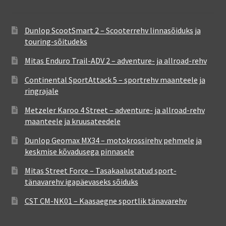
Dunlop ScootSmart 2 – Scooterrehv linnasõiduks ja
touring-sõitudeks
Mitas Enduro Trail-ADV 2 – adventure- ja allroad-rehv
Continental SportAttack 5 – sportrehv maanteele ja
ringrajale
Metzeler Karoo 4 Street – adventure- ja allroad-rehv
maanteele ja kruusateedele
Dunlop Geomax MX34 – motokrossirehv pehmele ja
keskmise kõvadusega pinnasele
Mitas Street Force – Tasakaalustatud sport-
tänavarehv igapäevaseks sõiduks
CST CM-NK01 – Kaasaegne sportlik tänavarehv