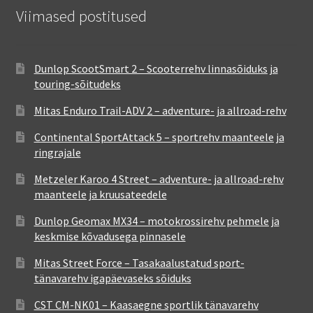
Viimased postitused
Dunlop ScootSmart 2 – Scooterrehv linnasõiduks ja
touring-sõitudeks
Mitas Enduro Trail-ADV 2 – adventure- ja allroad-rehv
Continental SportAttack 5 – sportrehv maanteele ja
ringrajale
Metzeler Karoo 4 Street – adventure- ja allroad-rehv
maanteele ja kruusateedele
Dunlop Geomax MX34 – motokrossirehv pehmele ja
keskmise kõvadusega pinnasele
Mitas Street Force – Tasakaalustatud sport-
tänavarehv igapäevaseks sõiduks
CST CM-NK01 – Kaasaegne sportlik tänavarehv