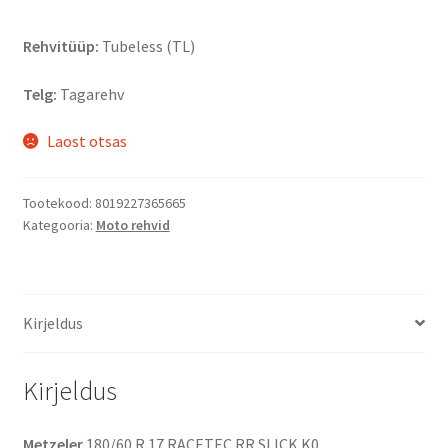
Rehvitüüp:
Tubeless (TL)
Telg:
Tagarehv
Laost otsas
Tootekood:
8019227365665
Kategooria:
Moto rehvid
Kirjeldus
Kirjeldus
Metzeler
180/60 R 17 RACETEC RR SLICK K0