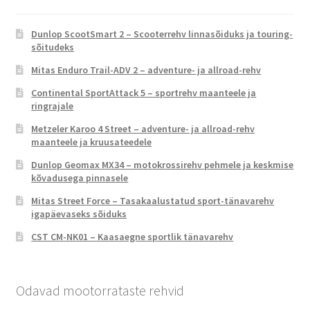
Dunlop ScootSmart 2 – Scooterrehv linnasõiduks ja touring-
sõitudeks
Mitas Enduro Trail-ADV 2 – adventure- ja allroad-rehv
Continental SportAttack 5 – sportrehv maanteele ja
ringrajale
Metzeler Karoo 4 Street – adventure- ja allroad-rehv
maanteele ja kruusateedele
Dunlop Geomax MX34 – motokrossirehv pehmele ja keskmise
kõvadusega pinnasele
Mitas Street Force – Tasakaalustatud sport-tänavarehv
igapäevaseks sõiduks
CST CM-NK01 – Kaasaegne sportlik tänavarehv
Odavad mootorrataste rehvid