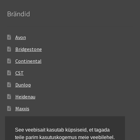
Brändid
Avon
Bridgestone
Continental
CST
Dunlop
Heidenau
Maxxis
Metzeler
See veebisait kasutab küpsiseid, et tagada
Michelin
teile parim kasutuskogemus meie veebilehel.