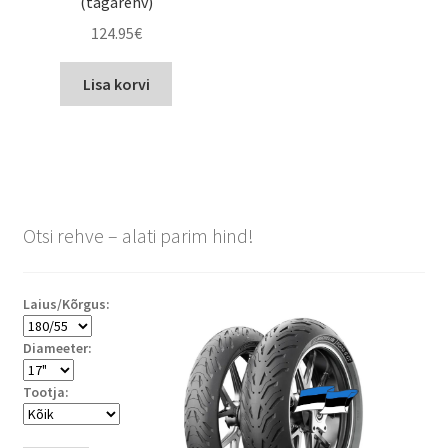
(tagarehv)
124.95
€
Lisa korvi
Otsi rehve – alati parim hind!
Laius/Kõrgus:
Diameeter:
Tootja: