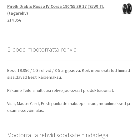
Pirelli Diablo Rosso IV Corsa 190/55 ZR 17 (75W) TL
(tagarehv)
214.95
€
E-pood mootorratta-rehvid
Eesti 19.95€ / 1-3 rehvid / 3-5 argipäeva. Kõik meie esitatud hinnad
sisaldavad Eesti käibemaksu.
Pakume Teile ainult uusi rehve jooksvast produktsioonist.
Visa, MasterCard, Eesti pankade maksepainikud, mobiilimaksed ja
osamaksevõimalus.
Mootorratta rehvid soodsate hindadega