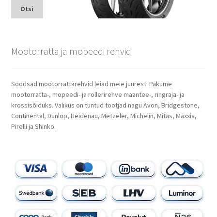
Otsi
Mootorratta ja mopeedi rehvid
Soodsad mootorrattarehvid leiad meie juurest. Pakume
mootorratta-, mopeedi- ja rollerirehve maantee-, ringraja- ja
krossisõiduks. Valikus on tuntud tootjad nagu Avon, Bridgestone,
Continental, Dunlop, Heidenau, Metzeler, Michelin, Mitas, Maxxis,
Pirelli ja Shinko.