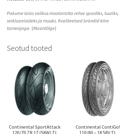
Pakume laias valikus mootorratta rehve spordiks, tuuriks,
seiklusreisideks ja muuks. Kvaliteetsed brändid kiire
tarneajaga.
(
Masintõlge
)
Seotud tooted
Continental SportAttack
Continental ContiGo!
120/70 ZR 17 (58W) TL
110/80 – 18 58V TL