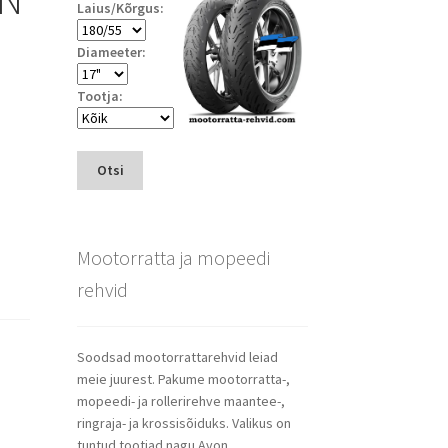
Laius/Kõrgus:
Diameeter:
Tootja:
Otsi
Mootorratta ja mopeedi
rehvid
Soodsad mootorrattarehvid leiad
meie juurest. Pakume mootorratta-,
mopeedi- ja rollerirehve maantee-,
ringraja- ja krossisõiduks. Valikus on
tuntud tootjad nagu Avon,