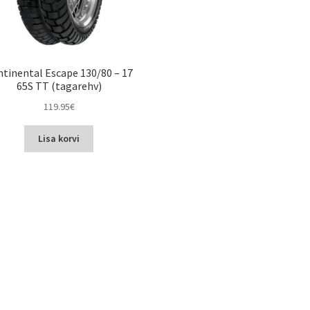
tinental Escape 130/80 – 17
65S TT (tagarehv)
119.95
€
Lisa korvi