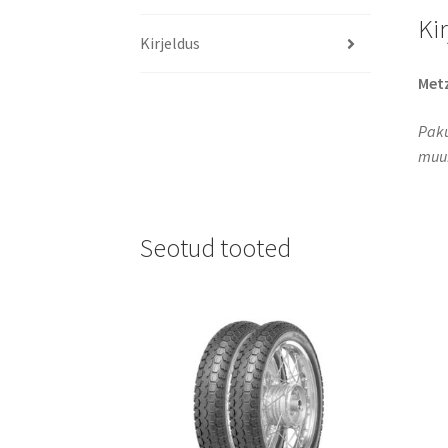
Ki
Kirjeldus
Metz
Paku
muuk
Seotud tooted