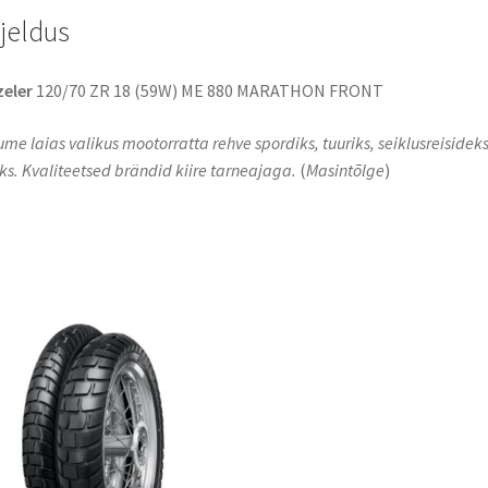
rjeldus
eler
120/70 ZR 18 (59W) ME 880 MARATHON FRONT
me laias valikus mootorratta rehve spordiks, tuuriks, seiklusreisideks
s. Kvaliteetsed brändid kiire tarneajaga.
(
Masintõlge
)