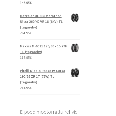
146.95
€
Metzeler ME 888 Marathon
Ultra 260/40 VR 18 (84V) TL
(tagarehv)
261.95
€
Maxxis M-6011 170/80 - 15 77H
TL (tagarehv)
119.95
€
Pirelli Diablo Rosso IV Corsa
190/55 ZR 17 (75W) TL
(tagarehv)
214.95
€
E-pood mootorratta-rehvid