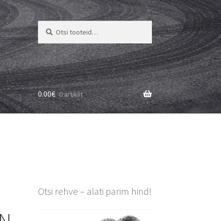
Otsi:
Otsi
0.00
€
0 artiklit
Otsi rehve – alati parim hind!
ON