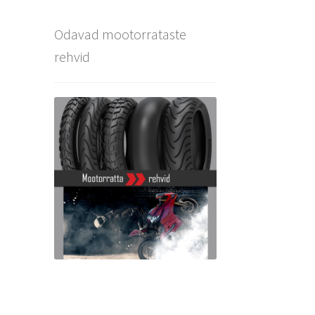
Odavad mootorrataste
rehvid