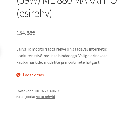
(esirehv)
154.88
€
Lai valik mootorratta rehve on saadaval internetis
konkurentsivõimeliste hindadega. Valige erinevate
kaubamärkide, mudelite ja mõõtmete hulgast.
Laost otsas
Tootekood:
8019227160697
Kategooria:
Moto rehvid