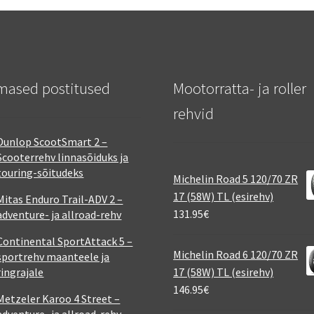
mased postitused
Mootorratta- ja roller
rehvid
Dunlop ScootSmart 2 –
Scooterrehv linnasõiduks ja
touring-sõitudeks
Michelin Road 5 120/70 ZR
17 (58W) TL (esirehv)
Mitas Enduro Trail-ADV 2 –
131.95
€
adventure- ja allroad-rehv
Continental SportAttack 5 –
Michelin Road 6 120/70 ZR
sportrehv maanteele ja
ringrajale
17 (58W) TL (esirehv)
146.95
€
Metzeler Karoo 4 Street –
adventure- ja allroad-rehv