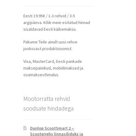
Eesti 19.95€ / 1-3 rehvid / 3-5
argipäeva. Kõik meie esitatud hinnad
sisaldavad Eesti käibemaksu.
Pakume Teile ainult uusi rehve
jooksvast produktsioonist.
Visa, MasterCard, Eesti pankade
maksepainikud, mobiilimaksed ja
osamaksevõimalus.
Mootorratta rehvid
soodsate hindadega
Dunlop ScootSmart 2 –
Scooterrehv linnasõiduks ja