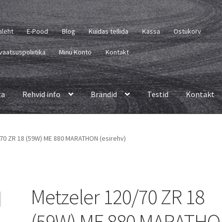
aleht
E-Pood
Blog
Kuidas tellida
Kassa
Ostukorv
vaatsuspoliitika
Minu Konto
Kontakt
ta
Rehvid info
Brändid
Testid
Kontakt
70 ZR 18 (59W) ME 880 MARATHON (esirehv)
Metzeler 120/70 ZR 18
(59W) ME 880 MARATH