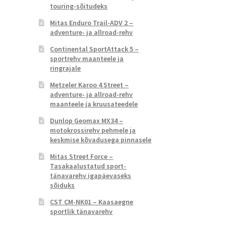
touring-sõitudeks
Mitas Enduro Trail-ADV 2 –
adventure- ja allroad-rehv
Continental SportAttack 5 –
sportrehv maanteele ja
ringrajale
Metzeler Karoo 4 Street –
adventure- ja allroad-rehv
maanteele ja kruusateedele
Dunlop Geomax MX34 –
motokrossirehv pehmele ja
keskmise kõvadusega pinnasele
Mitas Street Force –
Tasakaalustatud sport-
tänavarehv igapäevaseks
sõiduks
CST CM-NK01 – Kaasaegne
sportlik tänavarehv