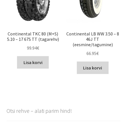
Continental TKC 80 (M+S)
Continental LB WW 3.50 – 8
5.10 – 17 67S TT (tagarehv)
46J TT
(eesmine/tagumine)
99.94
€
66.95
€
Lisa korvi
Lisa korvi
Otsi rehve – alati parim hind!