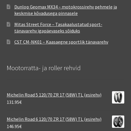
Dunlop Geomax MX34 – motokrossirehv pehmele ja
keskmise kõvadusega pinnasele
Mitas Street Force – Tasakaalustatud sport-
tänavarehv igapäevaseks sõiduks
CST CM-NK01 – Kaasaegne sportlik tänavarehv
Mootorratta- ja roller rehvid
Michelin Road 5 120/70 ZR 17 (58W) TL (esirehv)
131.95
€
Michelin Road 6 120/70 ZR 17 (58W) TL (esirehv)
146.95
€