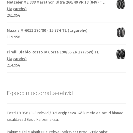
Metzeler ME 888 Marathon Ultra 260/40 VR 18 (84V) TL
(tagarehv)
261.95
€
Maxxis M-6011 170/80 - 15 77H TL (tagarehv)
119.95
€
Pirelli Diablo Rosso IV Corsa 190/55 ZR 17 (75W) TL
(tagarehv)
214.95
€
E-pood mootorratta-rehvid
Eesti 19.95€ / 1-3 rehvid / 3-5 argipäeva. Kõik meie esitatud hinnad
sisaldavad Eesti käibemaksu.
Pakume Teile ainult uusi rehve jooksvast produktsioonist.