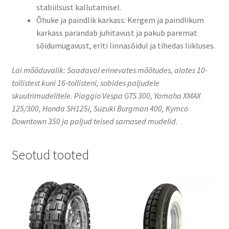
stabiilsust kallutamisel.​
Õhuke ja paindlik karkass: Kergem ja paindlikum
karkass parandab juhitavust ja pakub paremat
sõidumugavust, eriti linnasõidul ja tihedas liikluses.​
Lai mõõduvalik: Saadaval erinevates mõõtudes, alates 10-
tollistest kuni 16-tollisteni, sobides paljudele
skuutrimudelitele.​ Piaggio Vespa GTS 300, Yamaha XMAX
125/300, Honda SH125i, Suzuki Burgman 400, Kymco
Downtown 350 ja paljud teised sarnased mudelid.​
Seotud tooted