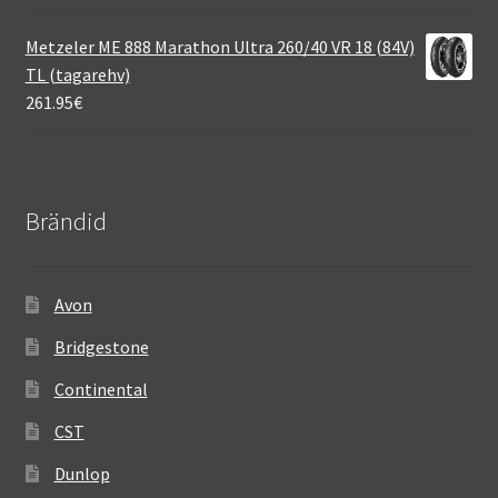
Metzeler ME 888 Marathon Ultra 260/40 VR 18 (84V)
TL (tagarehv)
261.95
€
Brändid
Avon
Bridgestone
Continental
CST
Dunlop