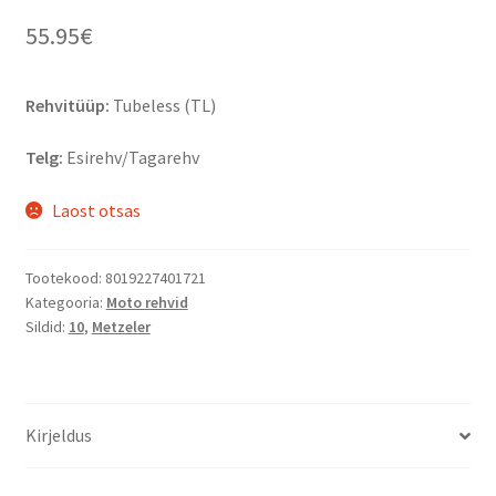
55.95
€
Rehvitüüp:
Tubeless (TL)
Telg:
Esirehv/Tagarehv
Laost otsas
Tootekood:
8019227401721
Kategooria:
Moto rehvid
Sildid:
10
,
Metzeler
Kirjeldus