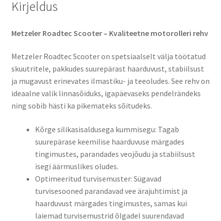
Kirjeldus
Metzeler Roadtec Scooter – Kvaliteetne motorolleri rehv
Metzeler Roadtec Scooter on spetsiaalselt välja töötatud
skuutritele, pakkudes suurepärast haarduvust, stabiilsust
ja mugavust erinevates ilmastiku- ja teeoludes. See rehv on
ideaalne valik linnasõiduks, igapäevaseks pendelrändeks
ning sobib hästi ka pikemateks sõitudeks.​
Kõrge silikasisaldusega kummisegu: Tagab
suurepärase keemilise haarduvuse märgades
tingimustes, parandades veojõudu ja stabiilsust
isegi äärmuslikes oludes.​
Optimeeritud turvisemuster: Sügavad
turvisesooned parandavad vee ärajuhtimist ja
haarduvust märgades tingimustes, samas kui
laiemad turvisemustrid õlgadel suurendavad