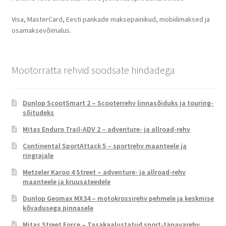
Visa, MasterCard, Eesti pankade maksepainikud, mobiilimaksed ja
osamaksevõimalus.
Mootorratta rehvid soodsate hindadega
Dunlop ScootSmart 2 – Scooterrehv linnasõiduks ja touring-
sõitudeks
Mitas Enduro Trail-ADV 2 – adventure- ja allroad-rehv
Continental SportAttack 5 – sportrehv maanteele ja
ringrajale
Metzeler Karoo 4 Street – adventure- ja allroad-rehv
maanteele ja kruusateedele
Dunlop Geomax MX34 – motokrossirehv pehmele ja keskmise
kõvadusega pinnasele
Mitas Street Force – Tasakaalustatud sport-tänavarehv