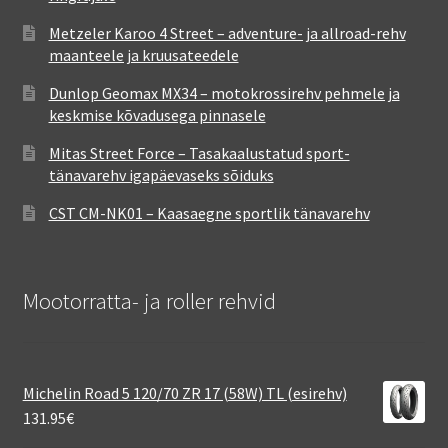
Metzeler Karoo 4 Street – adventure- ja allroad-rehv
maanteele ja kruusateedele
Dunlop Geomax MX34 – motokrossirehv pehmele ja
keskmise kõvadusega pinnasele
Mitas Street Force – Tasakaalustatud sport-
tänavarehv igapäevaseks sõiduks
CST CM-NK01 – Kaasaegne sportlik tänavarehv
Mootorratta- ja roller rehvid
Michelin Road 5 120/70 ZR 17 (58W) TL (esirehv)
131.95
€