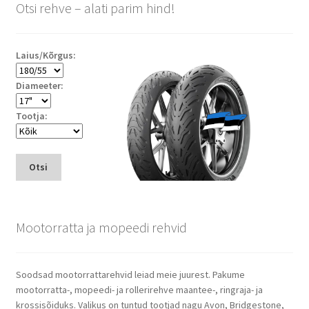
Otsi rehve – alati parim hind!
Laius/Kõrgus:
Diameeter:
Tootja:
Otsi
Mootorratta ja mopeedi rehvid
Soodsad mootorrattarehvid leiad meie juurest. Pakume
mootorratta-, mopeedi- ja rollerirehve maantee-, ringraja- ja
krossisõiduks. Valikus on tuntud tootjad nagu Avon, Bridgestone,