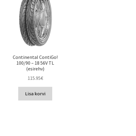
Continental ContiGo!
100/90 – 18 56V TL
(esirehv)
115.95
€
Lisa korvi