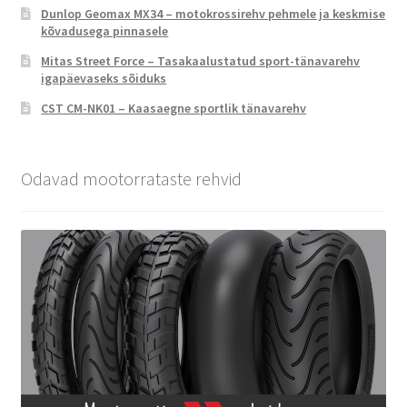
Dunlop Geomax MX34 – motokrossirehv pehmele ja keskmise
kõvadusega pinnasele
Mitas Street Force – Tasakaalustatud sport-tänavarehv
igapäevaseks sõiduks
CST CM-NK01 – Kaasaegne sportlik tänavarehv
Odavad mootorrataste rehvid