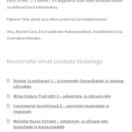
Eesti 19.95€ / 1-3 rehvid / 3-5 argipäeva. Kõik meie esitatud hinnad
sisaldavad Eesti käibemaksu.
Pakume Teile ainult uusi rehve jooksvast produktsioonist.
Visa, MasterCard, Eesti pankade maksepainikud, mobiilimaksed ja
osamaksevõimalus.
Mootorratta rehvid soodsate hindadega
Dunlop ScootSmart 2 – Scooterrehv linnasõiduks ja touring-
sõitudeks
Mitas Enduro Trail-ADV 2 – adventure- ja allroad-rehv
Continental SportAttack 5 – sportrehv maanteele ja
ringrajale
Metzeler Karoo 4 Street – adventure- ja allroad-rehv
maanteele ja kruusateedele