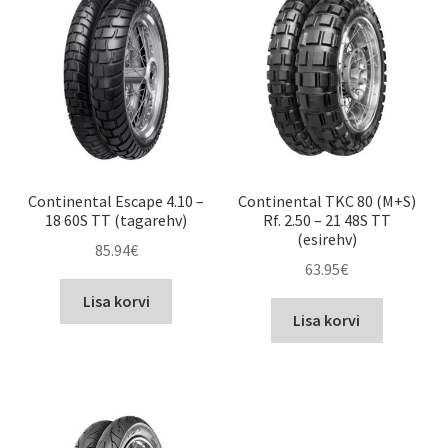
Continental Escape 4.10 –
Continental TKC 80 (M+S)
18 60S TT (tagarehv)
Rf. 2.50 – 21 48S TT
(esirehv)
85.94
€
63.95
€
Lisa korvi
Lisa korvi