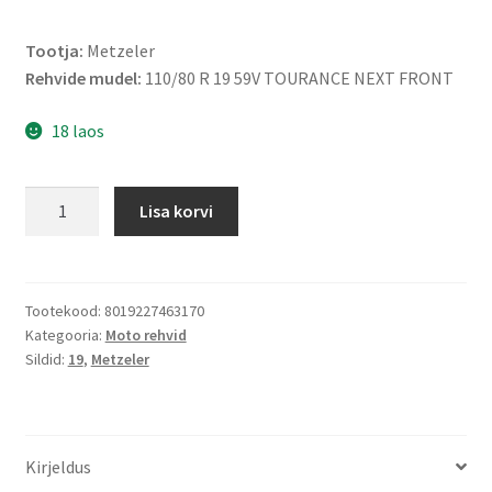
Tootja:
Metzeler
Rehvide mudel:
110/80 R 19 59V TOURANCE NEXT FRONT
18 laos
Metzeler
Lisa korvi
110/80
R
19
59V
Tootekood:
8019227463170
Kategooria:
Moto rehvid
TOURANCE
Sildid:
19
,
Metzeler
NEXT
TL
(esirehv)
kogus
Kirjeldus