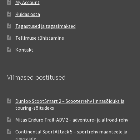
My Account
Kuidas osta
Tagastused ja tagasimaksed
Tellimuse tühistamine
Kontakt
Viimased postitused
Dunlop ScootSmart 2 – Scooterrehv linnasõiduks ja
touring-sõitudeks
Mitas Enduro Trail-ADV 2 – adventure- ja allroad-rehv
Continental SportAttack 5 – sportrehv maanteele ja
ringrajale