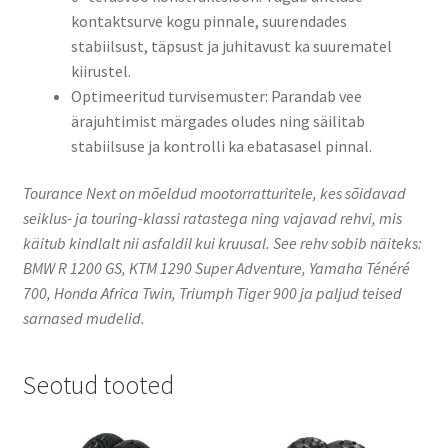
kontaktsurve kogu pinnale, suurendades
stabiilsust, täpsust ja juhitavust ka suurematel
kiirustel.
Optimeeritud turvisemuster: Parandab vee
ärajuhtimist märgades oludes ning säilitab
stabiilsuse ja kontrolli ka ebatasasel pinnal.
Tourance Next on mõeldud mootorratturitele, kes sõidavad
seiklus- ja touring-klassi ratastega ning vajavad rehvi, mis
käitub kindlalt nii asfaldil kui kruusal. See rehv sobib näiteks:
BMW R 1200 GS, KTM 1290 Super Adventure, Yamaha Ténéré
700, Honda Africa Twin, Triumph Tiger 900 ja paljud teised
sarnased mudelid.
Seotud tooted