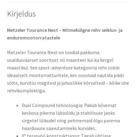
Kirjeldus
Metzeler Tourance Next – Mitmekülgne rehv seiklus- ja
enduromootorratastele
Metzeler Tourance Next on loodud pakkuma
usaldusväärset sooritust nii maanteel kui ka kergel
maastikul. See sport-adventure kategooria rehv sobib
ideaalselt mootorratturitele, kes soovivad nautida pikki
sõite, kurvilisi mägiteid ja juhuslikke kõrvalteid – kõike ühe
rehvikomplektiga.
Dual Compound tehnoloogia: Pakub kõvemat
keskosa pikema läbisõidu ja stabiilsuse jaoks
sirgetel lõikudel ning pehmemaid õlgu parema
haarduvuse saavutamiseks kurvides.
0° terasvöö konstruktsioon: Tagab ühtlase