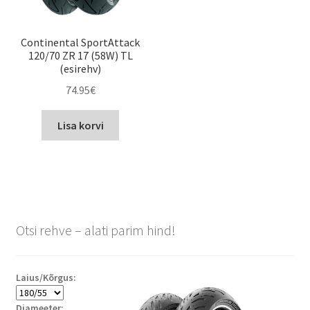
Continental SportAttack
120/70 ZR 17 (58W) TL
(esirehv)
74.95
€
Lisa korvi
Otsi rehve – alati parim hind!
Laius/Kõrgus:
Diameeter: