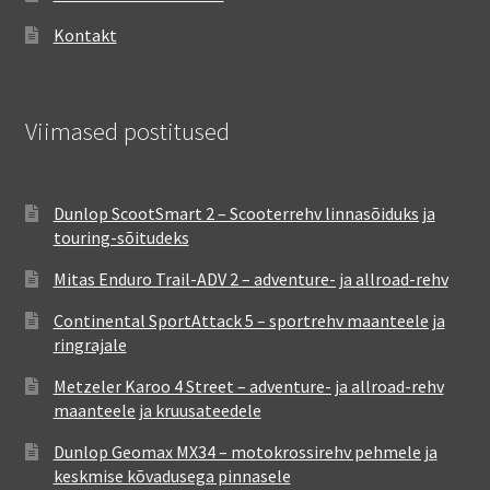
Kontakt
Viimased postitused
Dunlop ScootSmart 2 – Scooterrehv linnasõiduks ja
touring-sõitudeks
Mitas Enduro Trail-ADV 2 – adventure- ja allroad-rehv
Continental SportAttack 5 – sportrehv maanteele ja
ringrajale
Metzeler Karoo 4 Street – adventure- ja allroad-rehv
maanteele ja kruusateedele
Dunlop Geomax MX34 – motokrossirehv pehmele ja
keskmise kõvadusega pinnasele