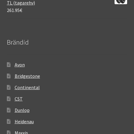
TL (tagarehv)
261.95
€
Brändid
Avon
Bridgestone
Continental
CST
Dunlop
Heidenau
Maxxis