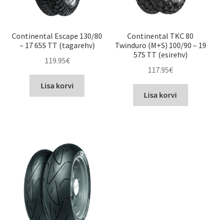
Continental Escape 130/80
Continental TKC 80
– 17 65S TT (tagarehv)
Twinduro (M+S) 100/90 – 19
57S TT (esirehv)
119.95
€
117.95
€
Lisa korvi
Lisa korvi