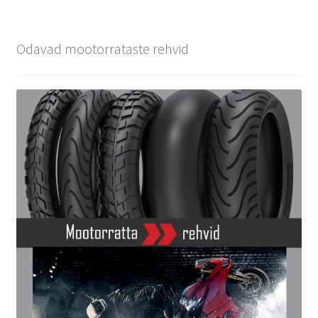
Odavad mootorrataste rehvid