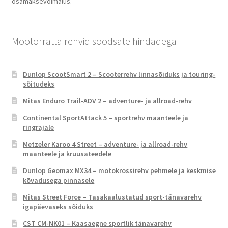
osamaksevõimalus.
Mootorratta rehvid soodsate hindadega
Dunlop ScootSmart 2 – Scooterrehv linnasõiduks ja touring-
sõitudeks
Mitas Enduro Trail-ADV 2 – adventure- ja allroad-rehv
Continental SportAttack 5 – sportrehv maanteele ja
ringrajale
Metzeler Karoo 4 Street – adventure- ja allroad-rehv
maanteele ja kruusateedele
Dunlop Geomax MX34 – motokrossirehv pehmele ja keskmise
kõvadusega pinnasele
Mitas Street Force – Tasakaalustatud sport-tänavarehv
igapäevaseks sõiduks
CST CM-NK01 – Kaasaegne sportlik tänavarehv