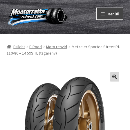
Liigu
Liigu
Menüü
navigeerimisele
sisu
juurde
Ava
Rehvid
alamm
Esileht
E-Pood
Moto rehvid
Metzeler Sportec Street Rf.
Ava
Sisekumm
110/80 – 14 59S TL (tagarehv)
alamm
Kuidas osta
Ava
Rehvid info
alamm
Ava
Brändid
alamm
Testid
Kontakt