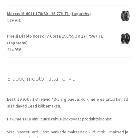
Maxxis M-6011 170/80 - 15 77H TL (tagarehv)
119.95
€
Pirelli Diablo Rosso IV Corsa 190/55 ZR 17 (75W) TL
(tagarehv)
214.95
€
E-pood mootorratta-rehvid
Eesti 19.95€ / 1-3 rehvid / 3-5 argipäeva. Kõik meie esitatud hinnad
sisaldavad Eesti käibemaksu.
Pakume Teile ainult uusi rehve jooksvast produktsioonist.
Visa, MasterCard, Eesti pankade maksepainikud, mobiilimaksed ja