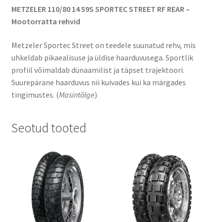
METZELER 110/80 14 59S SPORTEC STREET RF REAR –
Mootorratta rehvid
Metzeler Sportec Street on teedele suunatud rehv, mis
uhkeldab pikaealisuse ja üldise haarduvusega. Sportlik
profiil võimaldab dünaamilist ja täpset trajektoori.
Suurepärane haarduvus nii kuivades kui ka märgades
tingimustes. (
Masintõlge
)
Seotud tooted