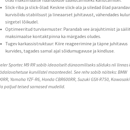
õlad maksimaalse haarduvuse saavutamiseks kallutamisel.
Slick-riba ja slick-õlad: Keskne slick-ala ja siledad õlad paranda
kurvisõidu stabiilsust ja lineaarset juhitavust, vähendades kulu
sirgetel lõikudel.
Optimeeritud turvisemuster: Parandab vee ärajuhtimist ja säili
maksimaalse kontaktpinna ka märgades oludes.
Tugev karkassistruktuur: Kiire reageerimine ja täpne juhitavus
kurvides, tagades samal ajal sõidumugavuse ja kindluse.
eler Sportec M9 RR sobib ideaalselt dünaamiliseks sõiduks nii linnas 
ädalavahetuse kurvilistel maanteedel. See rehv sobib näiteks: BMW
0RR, Yamaha YZF-R6, Honda CBR600RR, Suzuki GSX-R750, Kawasaki 
ja paljud teised sarnased mudelid.