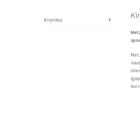
Ki
Kirjeldus
Metz
spor
Metz
naut
ühen
igap
kui 