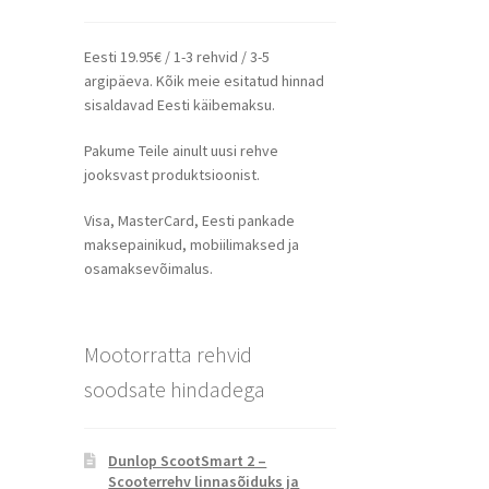
Eesti 19.95€ / 1-3 rehvid / 3-5
argipäeva. Kõik meie esitatud hinnad
sisaldavad Eesti käibemaksu.
Pakume Teile ainult uusi rehve
jooksvast produktsioonist.
Visa, MasterCard, Eesti pankade
maksepainikud, mobiilimaksed ja
osamaksevõimalus.
Mootorratta rehvid
soodsate hindadega
Dunlop ScootSmart 2 –
Scooterrehv linnasõiduks ja