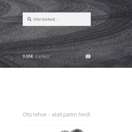
Otsi:
Otsi
0.00
€
0 artiklit
Otsi rehve – alati parim hind!