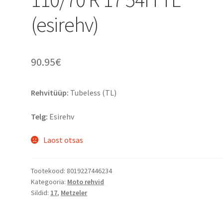
(esirehv)
90.95
€
Rehvitüüp:
Tubeless (TL)
Telg:
Esirehv
Laost otsas
Tootekood:
8019227446234
Kategooria:
Moto rehvid
Sildid:
17
,
Metzeler