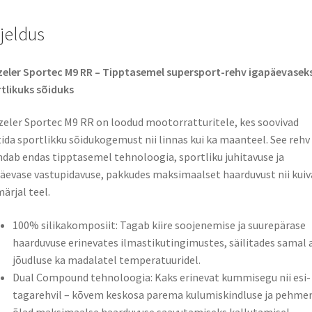
rjeldus
eler Sportec M9 RR – Tipptasemel supersport-rehv igapäevaseks
tlikuks sõiduks
eler Sportec M9 RR on loodud mootorratturitele, kes soovivad
ida sportlikku sõidukogemust nii linnas kui ka maanteel. See rehv
dab endas tipptasemel tehnoloogia, sportliku juhitavuse ja
äevase vastupidavuse, pakkudes maksimaalset haarduvust nii kuiv
märjal teel.
100% silikakomposiit: Tagab kiire soojenemise ja suurepärase
haarduvuse erinevates ilmastikutingimustes, säilitades samal a
jõudluse ka madalatel temperatuuridel.
Dual Compound tehnoloogia: Kaks erinevat kummisegu nii esi- 
tagarehvil – kõvem keskosa parema kulumiskindluse ja pehm