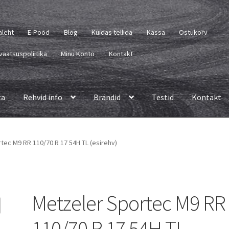
aleht
E-Pood
Blog
Kuidas tellida
Kassa
Ostukorv
vaatsuspoliitika
Minu Konto
Kontakt
ta
Rehvid info
Brändid
Testid
Kontakt
tec M9 RR 110/70 R 17 54H TL (esirehv)
Metzeler Sportec M9 RR
110/70 R 17 54H TL