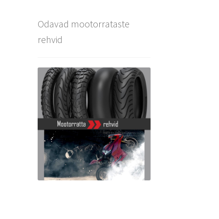
Odavad mootorrataste
rehvid