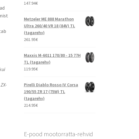
147.94
€
vad
mist
Metzeler ME 888 Marathon
Ultra 260/40 VR 18 (84V) TL
tab
(tagarehv)
261.95
€
Maxxis M-6011 170/80 - 15 77H
TL (tagarehv)
119.95
€
kui
ZX-
Pirelli Diablo Rosso IV Corsa
190/55 ZR 17 (75W) TL
(tagarehv)
214.95
€
E-pood mootorratta-rehvid