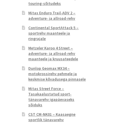
touring-sõitudeks
Mitas Enduro Trail-ADV 2 –
adventure- ja allroad-rehv
Continental SportAttack 5 –
sportrehv maanteele ja
ringrajale
Metzeler Karoo 4 Street –
adventure- ja allroad-rehv
maanteele ja kruusateedele
Dunlop Geomax MX34 –
motokrossirehv pehmele ja
keskmise kõvadusega pinnasele
Mitas Street Force –
Tasakaalustatud sport-
tänavarehv igapäevaseks
sõiduks
CST CM-NK01 – Kaasaegne
sportlik tänavarehv