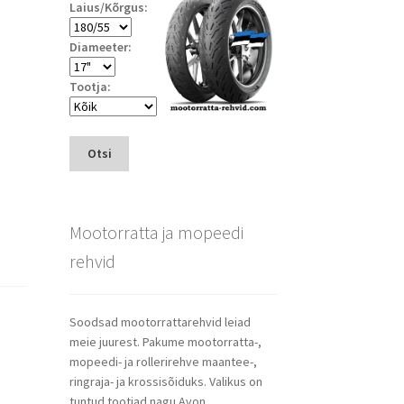
Laius/Kõrgus:
Diameeter:
Tootja:
Otsi
Mootorratta ja mopeedi
rehvid
Soodsad mootorrattarehvid leiad
meie juurest. Pakume mootorratta-,
mopeedi- ja rollerirehve maantee-,
ringraja- ja krossisõiduks. Valikus on
tuntud tootjad nagu Avon,