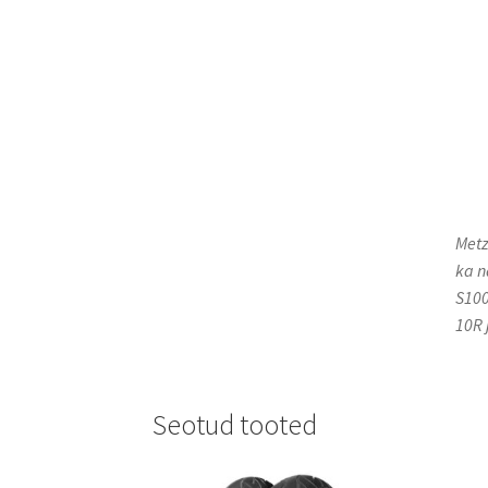
Metz
ka n
S100
10R 
Seotud tooted