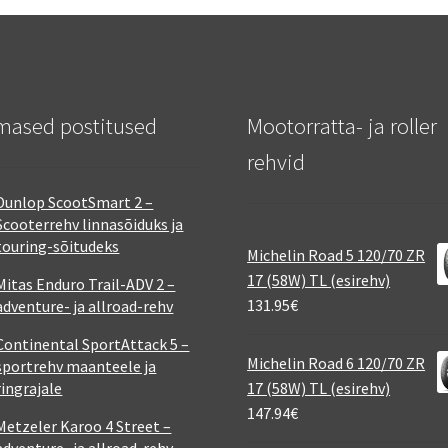
mased postitused
Mootorratta- ja roller
rehvid
Dunlop ScootSmart 2 –
Scooterrehv linnasõiduks ja
touring-sõitudeks
Michelin Road 5 120/70 ZR
17 (58W) TL (esirehv)
Mitas Enduro Trail-ADV 2 –
131.95
€
adventure- ja allroad-rehv
Continental SportAttack 5 –
Michelin Road 6 120/70 ZR
sportrehv maanteele ja
ringrajale
17 (58W) TL (esirehv)
147.94
€
Metzeler Karoo 4 Street –
adventure- ja allroad-rehv