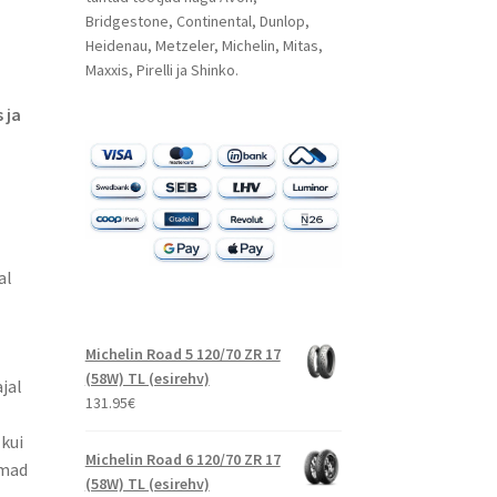
Bridgestone, Continental, Dunlop,
Heidenau, Metzeler, Michelin, Mitas,
Maxxis, Pirelli ja Shinko.
 ja
al
Michelin Road 5 120/70 ZR 17
(58W) TL (esirehv)
jal
131.95
€
kui
Michelin Road 6 120/70 ZR 17
emad
(58W) TL (esirehv)