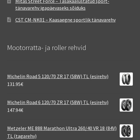
Mitas Street Force – Tasakaalustatud sport-
tänavarehv igapäevaseks sõiduks
CST CM-NK01 – Kaasaegne sportlik tänavarehv
Mootorratta- ja roller rehvid
Michelin Road 5 120/70 ZR 17 (58W) TL (esirehv)
131.95
€
Michelin Road 6 120/70 ZR 17 (58W) TL (esirehv)
147.94
€
Metzeler ME 888 Marathon Ultra 260/40 VR 18 (84V)
TL (tagarehv)