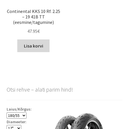
Continental KKS 10 Rf. 2.25
– 19 41B TT
(eesmine/tagumine)
47.95
€
Lisa korvi
Otsi rehve – alati parim hind!
Laius/Kõrgus:
Diameeter: