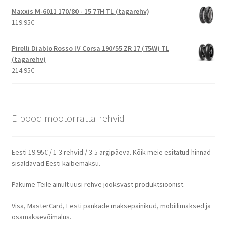
Maxxis M-6011 170/80 - 15 77H TL (tagarehv)
119.95
€
Pirelli Diablo Rosso IV Corsa 190/55 ZR 17 (75W) TL
(tagarehv)
214.95
€
E-pood mootorratta-rehvid
Eesti 19.95€ / 1-3 rehvid / 3-5 argipäeva. Kõik meie esitatud hinnad
sisaldavad Eesti käibemaksu.
Pakume Teile ainult uusi rehve jooksvast produktsioonist.
Visa, MasterCard, Eesti pankade maksepainikud, mobiilimaksed ja
osamaksevõimalus.