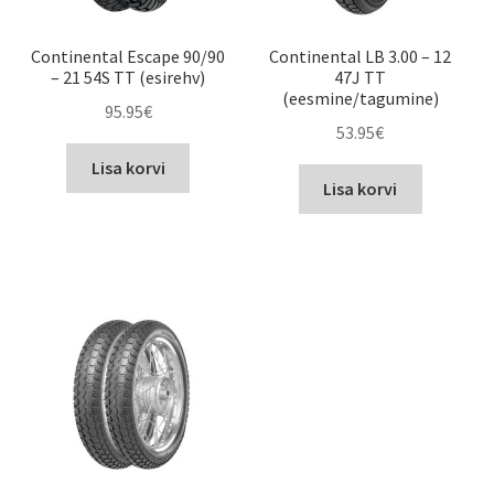
Continental Escape 90/90
Continental LB 3.00 – 12
– 21 54S TT (esirehv)
47J TT
(eesmine/tagumine)
95.95
€
53.95
€
Lisa korvi
Lisa korvi