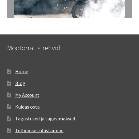
Mootorratta rehvid
Home
Blog
My Account
Kuidas osta
Tagastused ja tagasimaksed
Tellimuse tühistamine