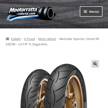
Liigu
Liigu
Menüü
navigeerimisele
sisu
juurde
Ava
Rehvid
alamm
Esileht
E-Pood
Moto rehvid
Metzeler Sportec Street Rf.
Ava
Sisekumm
100/90 – 14 57P TL (tagarehv)
alamm
Kuidas osta
Ava
Rehvid info
alamm
Ava
Brändid
alamm
Testid
Kontakt