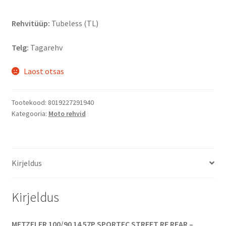
Rehvitüüp:
Tubeless (TL)
Telg:
Tagarehv
Laost otsas
Tootekood:
8019227291940
Kategooria:
Moto rehvid
Kirjeldus
Kirjeldus
METZELER 100/90 14 57P SPORTEC STREET RF REAR –