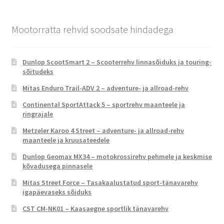
Mootorratta rehvid soodsate hindadega
Dunlop ScootSmart 2 – Scooterrehv linnasõiduks ja touring-
sõitudeks
Mitas Enduro Trail-ADV 2 – adventure- ja allroad-rehv
Continental SportAttack 5 – sportrehv maanteele ja
ringrajale
Metzeler Karoo 4 Street – adventure- ja allroad-rehv
maanteele ja kruusateedele
Dunlop Geomax MX34 – motokrossirehv pehmele ja keskmise
kõvadusega pinnasele
Mitas Street Force – Tasakaalustatud sport-tänavarehv
igapäevaseks sõiduks
CST CM-NK01 – Kaasaegne sportlik tänavarehv