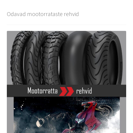
Odavad mootorrataste rehvid