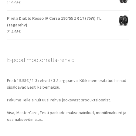
119.95
€
Pirelli Diablo Rosso IV Corsa 190/55 ZR 17 (75W) TL
(tagarehv)
214.95
€
E-pood mootorratta-rehvid
Eesti 19.95€ / 1-3 rehvid / 3-5 argipäeva. Kõik meie esitatud hinnad
sisaldavad Eesti käibemaksu.
Pakume Teile ainult uusi rehve jooksvast produktsioonist.
Visa, MasterCard, Eesti pankade maksepainikud, mobiilimaksed ja
osamaksevõimalus.