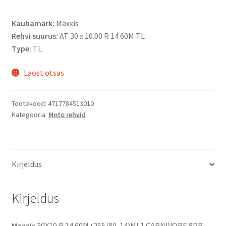
Kaubamärk:
Maxxis
Rehvi suurus:
AT 30 x 10.00 R 14 60M TL
Type:
TL
Laost otsas
Tootekood:
4717784513010
Kategooria:
Moto rehvid
Kirjeldus
Kirjeldus
Maxxis
30X10 R 14 60M (255/80-14)ML1 CARNIVORE 8PR