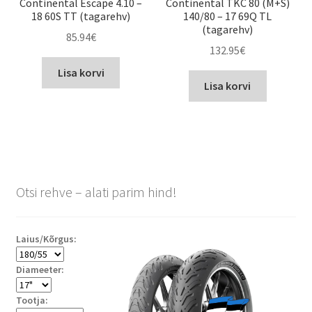
Continental Escape 4.10 –
Continental TKC 80 (M+S)
18 60S TT (tagarehv)
140/80 – 17 69Q TL
(tagarehv)
85.94
€
132.95
€
Lisa korvi
Lisa korvi
Otsi rehve – alati parim hind!
Laius/Kõrgus:
Diameeter:
Tootja: