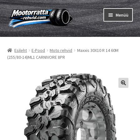
Liigu
Liigu
Menüü
navigeerimisele
sisu
juurde
Ava
Rehvid
alamm
Esileht
E-Pood
Moto rehvid
Maxxis 30X10 R 14 60M
Ava
Sisekumm
(255/80-14)ML1 CARNIVORE 8PR
alamm
Kuidas osta
Ava
Rehvid info
alamm
Ava
Brändid
alamm
Testid
Kontakt