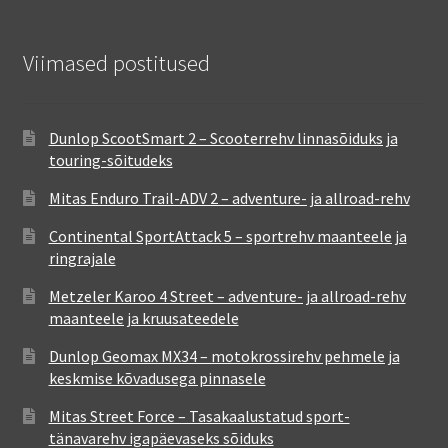
Viimased postitused
Dunlop ScootSmart 2 – Scooterrehv linnasõiduks ja
touring-sõitudeks
Mitas Enduro Trail-ADV 2 – adventure- ja allroad-rehv
Continental SportAttack 5 – sportrehv maanteele ja
ringrajale
Metzeler Karoo 4 Street – adventure- ja allroad-rehv
maanteele ja kruusateedele
Dunlop Geomax MX34 – motokrossirehv pehmele ja
keskmise kõvadusega pinnasele
Mitas Street Force – Tasakaalustatud sport-
tänavarehv igapäevaseks sõiduks