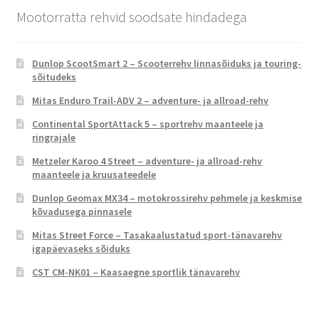
Mootorratta rehvid soodsate hindadega
Dunlop ScootSmart 2 – Scooterrehv linnasõiduks ja touring-
sõitudeks
Mitas Enduro Trail-ADV 2 – adventure- ja allroad-rehv
Continental SportAttack 5 – sportrehv maanteele ja
ringrajale
Metzeler Karoo 4 Street – adventure- ja allroad-rehv
maanteele ja kruusateedele
Dunlop Geomax MX34 – motokrossirehv pehmele ja keskmise
kõvadusega pinnasele
Mitas Street Force – Tasakaalustatud sport-tänavarehv
igapäevaseks sõiduks
CST CM-NK01 – Kaasaegne sportlik tänavarehv