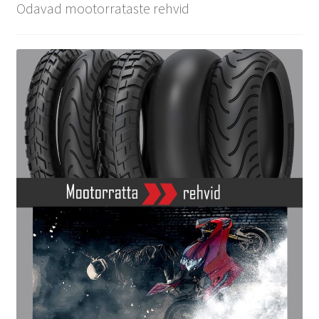
Odavad mootorrataste rehvid