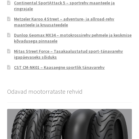
Continental SportAttack 5 – sportrehv maanteele ja
ringrajale
Metzeler Karoo 4 Street – adventure- ja allroad-rehv
maanteele ja kruusateedele
Dunlop Geomax MX34 – motokrossirehv pehmele ja keskmise
kõvadusega pinnasele
Mitas Street Force – Tasakaalustatud sport-tänavarehv
igapäevaseks sõiduks
CST CM-NK01 – Kaasaegne sportlik tänavarehv
Odavad mootorrataste rehvid