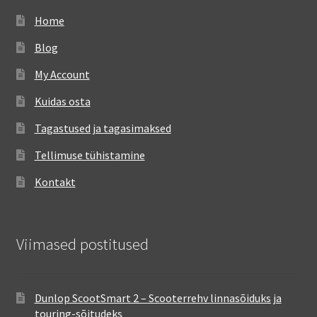
Home
Blog
My Account
Kuidas osta
Tagastused ja tagasimaksed
Tellimuse tühistamine
Kontakt
Viimased postitused
Dunlop ScootSmart 2 – Scooterrehv linnasõiduks ja
touring-sõitudeks