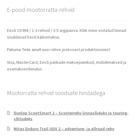
E-pood mootorratta-rehvid
Eesti 19.95€ / 1-3 rehvid / 3-5 argipäeva. Kõik meie esitatud hinnad
sisaldavad Eesti käibemaksu.
Pakume Teile ainult uusi rehve jooksvast produktsioonist.
Visa, MasterCard, Eesti pankade maksepainikud, mobiilimaksed ja
osamaksevõimalus.
Mootorratta rehvid soodsate hindadega
Dunlop ScootSmart 2 – Scooterrehv linnasõiduks ja touring-
sõitudeks
Mitas Enduro Trail-ADV 2 – adventure- ja allroad-rehv