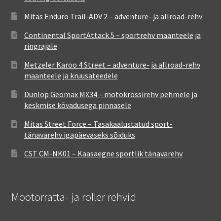
Mitas Enduro Trail-ADV 2 – adventure- ja allroad-rehv
Continental SportAttack 5 – sportrehv maanteele ja
ringrajale
Metzeler Karoo 4 Street – adventure- ja allroad-rehv
maanteele ja kruusateedele
Dunlop Geomax MX34 – motokrossirehv pehmele ja
keskmise kõvadusega pinnasele
Mitas Street Force – Tasakaalustatud sport-
tänavarehv igapäevaseks sõiduks
CST CM-NK01 – Kaasaegne sportlik tänavarehv
Mootorratta- ja roller rehvid