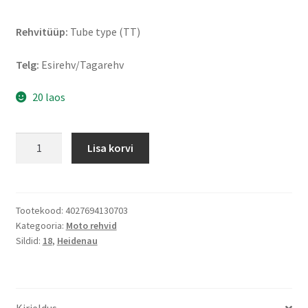
Rehvitüüp:
Tube type (TT)
Telg:
Esirehv/Tagarehv
20 laos
Heidenau
Lisa korvi
K
39
2.75
-
Tootekood:
4027694130703
Kategooria:
Moto rehvid
18
Sildid:
18
,
Heidenau
48P
TT
(eesmine/tagumine)
kogus
Kirjeldus