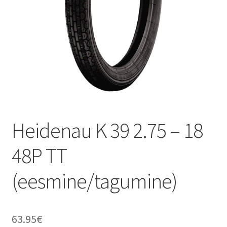
Heidenau K 39 2.75 – 18
48P TT
(eesmine/tagumine)
63.95
€