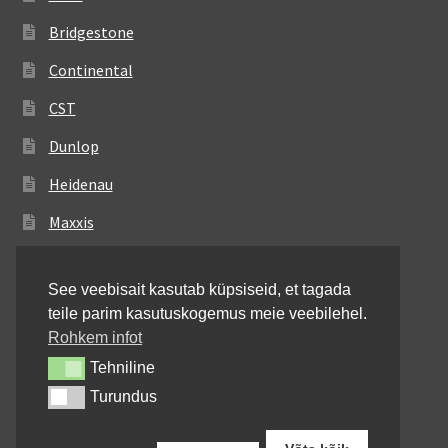
Bridgestone
Continental
CST
Dunlop
Heidenau
Maxxis
Metzeler
See veebisait kasutab küpsiseid, et tagada
Michelin
teile parim kasutuskogemus meie veebilehel.
Mitas
Rohkem infot
Tehniline
Tehniline
Pirelli
Turundus
Turundus
Shinko