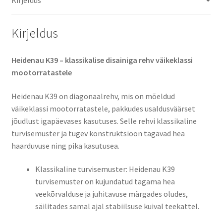
Kirjeldus
Heidenau K39 – klassikalise disainiga rehv väikeklassi
mootorratastele​
Heidenau K39 on diagonaalrehv, mis on mõeldud
väikeklassi mootorratastele, pakkudes usaldusväärset
jõudlust igapäevases kasutuses. Selle rehvi klassikaline
turvisemuster ja tugev konstruktsioon tagavad hea
haarduvuse ning pika kasutusea.
Klassikaline turvisemuster: Heidenau K39
turvisemuster on kujundatud tagama hea
veekõrvalduse ja juhitavuse märgades oludes,
säilitades samal ajal stabiilsuse kuival teekattel.​