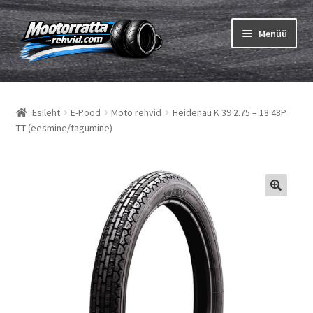
Liigu
Liigu
Menüü
navigeerimisele
sisu
juurde
Ava
Rehvid
alamm
Esileht
E-Pood
Moto rehvid
Heidenau K 39 2.75 – 18 48P
Ava
Sisekumm
TT (eesmine/tagumine)
alamm
Kuidas osta
Ava
Rehvid info
alamm
Ava
Brändid
alamm
Testid
Kontakt