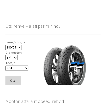
Otsi rehve – alati parim hind!
Laius/Kõrgus:
Diameeter:
Tootja:
Otsi
Mootorratta ja mopeedi rehvid