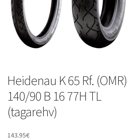
Heidenau K 65 Rf. (OMR)
140/90 B 16 77H TL
(tagarehv)
143.95
€