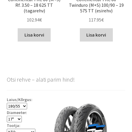
Rf. 3.50 – 18 62S TT
Twinduro (M+S) 100/90 – 19
(tagarehv)
57S TT (esirehv)
102.94
€
117.95
€
Lisa korvi
Lisa korvi
Otsi rehve – alati parim hind!
Laius/Kõrgus:
Diameeter:
Tootja: