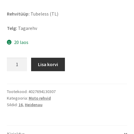
Rehvitüüp:
Tubeless (TL)
Telg:
Tagarehv
20 laos
Heidenau
Lisa korvi
K
65
Rf.
(OMR)
Tootekood:
4027694130307
Kategooria:
Moto rehvid
140/90
Sildid:
16
,
Heidenau
B
16
77H
TL
Kirjeldus