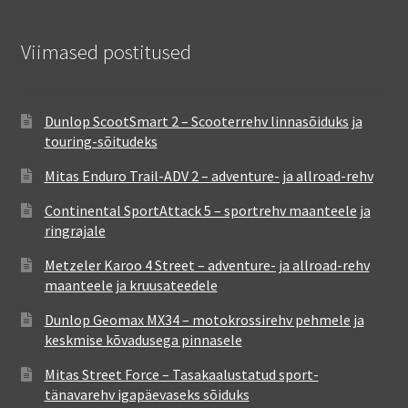
Viimased postitused
Dunlop ScootSmart 2 – Scooterrehv linnasõiduks ja
touring-sõitudeks
Mitas Enduro Trail-ADV 2 – adventure- ja allroad-rehv
Continental SportAttack 5 – sportrehv maanteele ja
ringrajale
Metzeler Karoo 4 Street – adventure- ja allroad-rehv
maanteele ja kruusateedele
Dunlop Geomax MX34 – motokrossirehv pehmele ja
keskmise kõvadusega pinnasele
Mitas Street Force – Tasakaalustatud sport-
tänavarehv igapäevaseks sõiduks