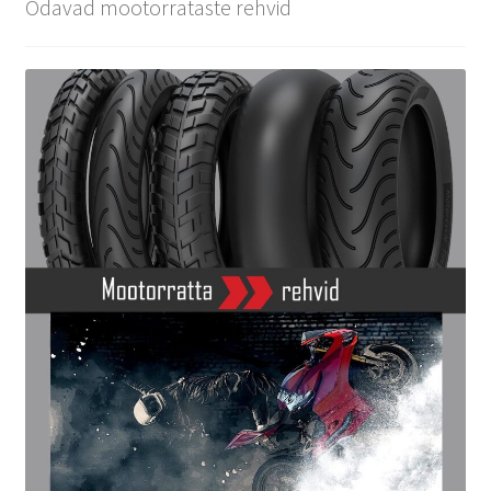
Odavad mootorrataste rehvid