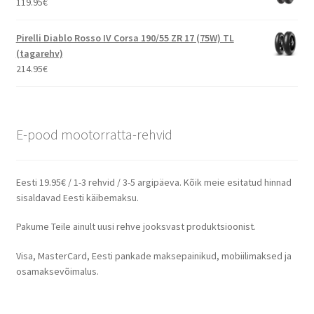
119.95
€
Pirelli Diablo Rosso IV Corsa 190/55 ZR 17 (75W) TL
(tagarehv)
214.95
€
E-pood mootorratta-rehvid
Eesti 19.95€ / 1-3 rehvid / 3-5 argipäeva. Kõik meie esitatud hinnad
sisaldavad Eesti käibemaksu.
Pakume Teile ainult uusi rehve jooksvast produktsioonist.
Visa, MasterCard, Eesti pankade maksepainikud, mobiilimaksed ja
osamaksevõimalus.