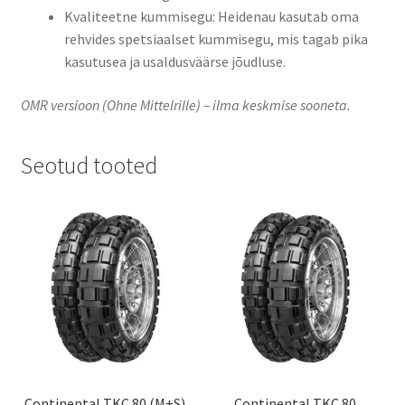
Kvaliteetne kummisegu: Heidenau kasutab oma
rehvides spetsiaalset kummisegu, mis tagab pika
kasutusea ja usaldusväärse jõudluse.
OMR versioon (Ohne Mittelrille) – ilma keskmise sooneta.
Seotud tooted
Continental TKC 80 (M+S)
Continental TKC 80