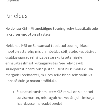
(tagarehv)
kogus
Kirjeldus
Heidenau K65 – Mitmekülgne touring-rehv klassikalistele
ja cruiser-mootorratastele
Heidenau K65 on Saksamaal toodetud touring-klassi
mootorrattarehv, mis on mõeldud sõitjatele, kes otsivad
usaldusväärset rehvi igapäevaseks kasutamiseks
erinevates ilmastikutingimustes.
See rehv pakub
suurepärast haarduvust ja stabiilsust nii kuivadel kui ka
märgadel teekatetel, muutes selle ideaalseks valikuks
linnasõiduks ja maanteesõiduks.
Suunatud turvisemuster: K65 rehvil on suunatud
turvisemuster, mis tagab hea vee ärajuhtimise ja
haarduvuse märgadel teedel.