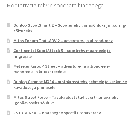
Mootorratta rehvid soodsate hindadega
Dunlop ScootSmart 2 – Scooterrehv linnasõiduks ja touring-
sõitudeks
Mitas Enduro Trail-ADV 2 – adventure- ja allroad-rehv
Continental SportAttack 5 – sportrehv maanteele ja
ringrajale
Metzeler Karoo 4 Street – adventure- ja allroad-rehv
maanteele ja kruusateedele
Dunlop Geomax MX34 – motokrossirehv pehmele ja keskmise
kõvadusega pinnasele
Mitas Street Force – Tasakaalustatud sport-tänavarehv
igapäevaseks sõiduks
CST CM-NK01 – Kaasaegne sportlik tänavarehv