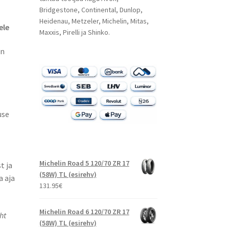
Bridgestone, Continental, Dunlop,
Heidenau, Metzeler, Michelin, Mitas,
ele
Maxxis, Pirelli ja Shinko.
on
use
Michelin Road 5 120/70 ZR 17
t ja
(58W) TL (esirehv)
a aja
131.95
€
Michelin Road 6 120/70 ZR 17
ht
(58W) TL (esirehv)