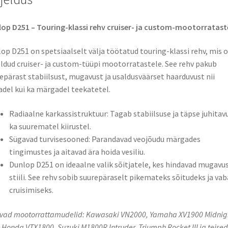
op D251 – Touring-klassi rehv cruiser- ja custom-mootorratast
op D251 on spetsiaalselt välja töötatud touring-klassi rehv, mis 
dud cruiser- ja custom-tüüpi mootorratastele. See rehv pakub
epärast stabiilsust, mugavust ja usaldusväärset haarduvust nii
adel kui ka märgadel teekatetel.​
Radiaalne karkassistruktuur: Tagab stabiilsuse ja täpse juhitav
ka suurematel kiirustel.
Sügavad turvisesooned: Parandavad veojõudu märgades
tingimustes ja aitavad ära hoida vesiliu.​
Dunlop D251 on ideaalne valik sõitjatele, kes hindavad mugavus
stiili. See rehv sobib suurepäraselt pikemateks sõitudeks ja vab
cruisimiseks.
vad mootorrattamudelid: Kawasaki VN2000, Yamaha XV1900 Midnig
, Honda VTX1800, Suzuki M1800R Intruder, Triumph Rocket III ja teised