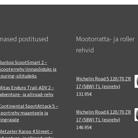
mased postitused
Mootorratta- ja roller
rehvid
Dunlop ScootSmart 2 –
Scooterrehv linnasõiduks ja
touring-sõitudeks
Michelin Road 5 120/70 ZR
17 (58W) TL (esirehv)
Mitas Enduro Trail-ADV 2 –
131.95
€
adventure- ja allroad-rehv
Continental SportAttack 5 –
Michelin Road 6 120/70 ZR
sportrehv maanteele ja
ringrajale
17 (58W) TL (esirehv)
146.95
€
Metzeler Karoo 4 Street –
adventure- ja allroad-rehv