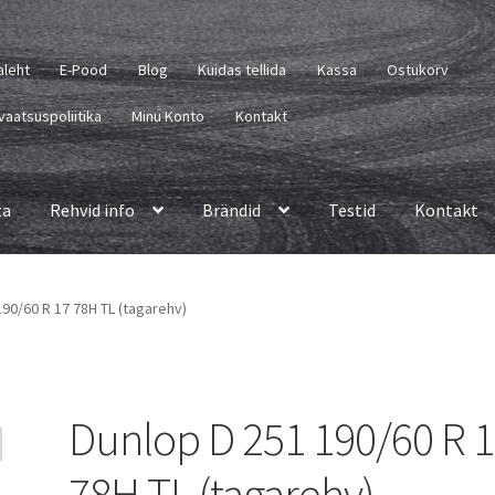
aleht
E-Pood
Blog
Kuidas tellida
Kassa
Ostukorv
vaatsuspoliitika
Minu Konto
Kontakt
ta
Rehvid info
Brändid
Testid
Kontakt
190/60 R 17 78H TL (tagarehv)
Dunlop D 251 190/60 R 
78H TL (tagarehv)