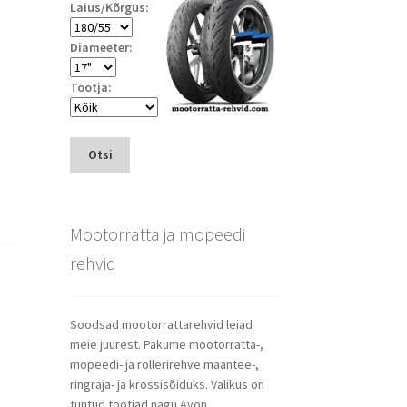
Laius/Kõrgus:
Diameeter:
Tootja:
Otsi
Mootorratta ja mopeedi
rehvid
Soodsad mootorrattarehvid leiad
meie juurest. Pakume mootorratta-,
mopeedi- ja rollerirehve maantee-,
ringraja- ja krossisõiduks. Valikus on
tuntud tootjad nagu Avon,