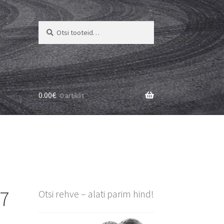
Otsi:
Otsi
0.00
€
0 artiklit
17
Otsi rehve – alati parim hind!