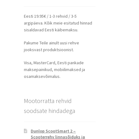
Eesti 19.95€ / 1-3 rehvid / 3-5
argipäeva. Kõik meie esitatud hinnad
sisaldavad Eesti käibemaksu.
Pakume Teile ainult uusi rehve
jooksvast produktsioonist.
Visa, MasterCard, Eesti pankade
maksepainikud, mobiilimaksed ja
osamaksevõimalus.
Mootorratta rehvid
soodsate hindadega
Dunlop ScootSmart 2 –
Scooterrehv linnasõiduks ja