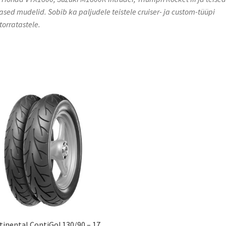
ased mudelid. Sobib ka paljudele teistele cruiser- ja custom-tüüpi
orratastele.​
tinental ContiGo! 130/90 – 17