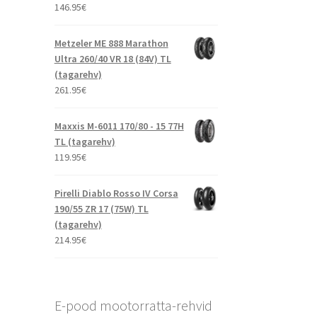
146.95
€
Metzeler ME 888 Marathon
Ultra 260/40 VR 18 (84V) TL
(tagarehv)
261.95
€
Maxxis M-6011 170/80 - 15 77H
TL (tagarehv)
119.95
€
Pirelli Diablo Rosso IV Corsa
190/55 ZR 17 (75W) TL
(tagarehv)
214.95
€
E-pood mootorratta-rehvid