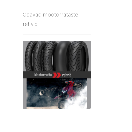
Odavad mootorrataste
rehvid