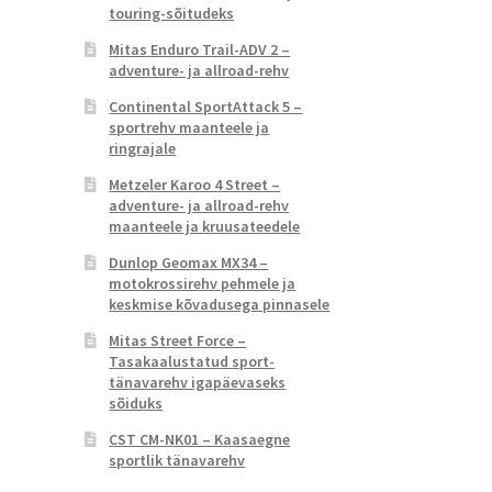
touring-sõitudeks
Mitas Enduro Trail-ADV 2 –
adventure- ja allroad-rehv
Continental SportAttack 5 –
sportrehv maanteele ja
ringrajale
Metzeler Karoo 4 Street –
adventure- ja allroad-rehv
maanteele ja kruusateedele
Dunlop Geomax MX34 –
motokrossirehv pehmele ja
keskmise kõvadusega pinnasele
Mitas Street Force –
Tasakaalustatud sport-
tänavarehv igapäevaseks
sõiduks
CST CM-NK01 – Kaasaegne
sportlik tänavarehv