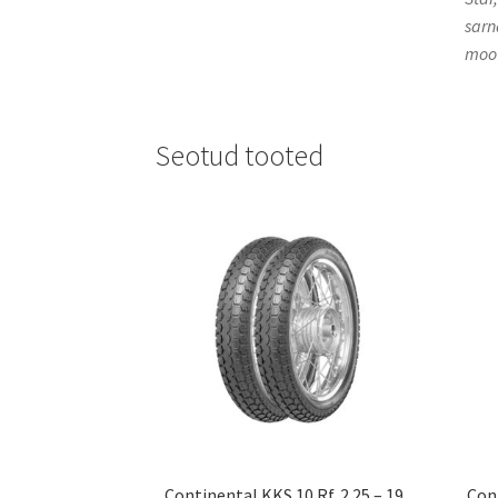
sarn
moot
Seotud tooted
Continental KKS 10 Rf. 2.25 – 19
Con