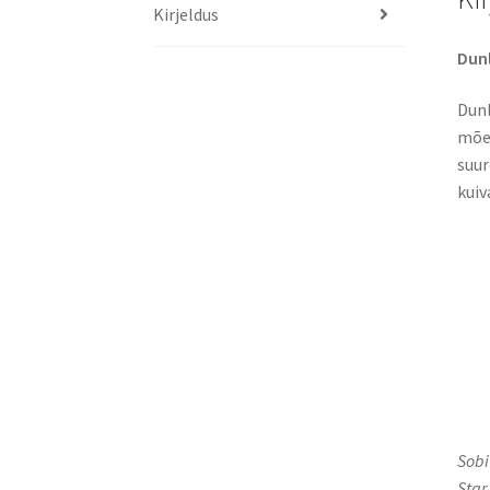
Kirjeldus
Dunl
Dunl
mõel
suur
kuiv
Sobi
Star