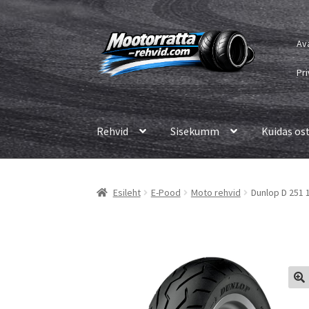
Liigu
Liigu
Av
navigeerimisele
sisu
juurde
Pri
Rehvid
Sisekumm
Kuidas os
Esileht
E-Pood
Moto rehvid
Dunlop D 251 