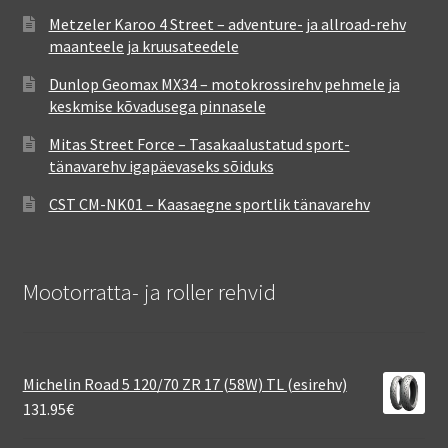
Metzeler Karoo 4 Street – adventure- ja allroad-rehv
maanteele ja kruusateedele
Dunlop Geomax MX34 – motokrossirehv pehmele ja
keskmise kõvadusega pinnasele
Mitas Street Force – Tasakaalustatud sport-
tänavarehv igapäevaseks sõiduks
CST CM-NK01 – Kaasaegne sportlik tänavarehv
Mootorratta- ja roller rehvid
Michelin Road 5 120/70 ZR 17 (58W) TL (esirehv)
131.95
€