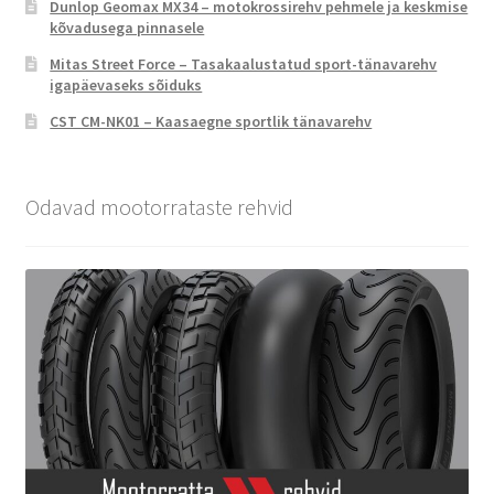
Dunlop Geomax MX34 – motokrossirehv pehmele ja keskmise
kõvadusega pinnasele
Mitas Street Force – Tasakaalustatud sport-tänavarehv
igapäevaseks sõiduks
CST CM-NK01 – Kaasaegne sportlik tänavarehv
Odavad mootorrataste rehvid