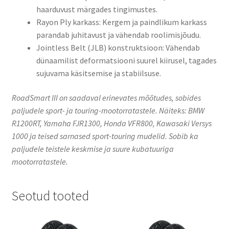
haarduvust märgades tingimustes.​
Rayon Ply karkass: Kergem ja paindlikum karkass
parandab juhitavust ja vähendab roolimisjõudu.​
Jointless Belt (JLB) konstruktsioon: Vähendab
dünaamilist deformatsiooni suurel kiirusel, tagades
sujuvama käsitsemise ja stabiilsuse.​
RoadSmart III on saadaval erinevates mõõtudes, sobides
paljudele sport- ja touring-mootorratastele. Näiteks:​ BMW
R1200RT, Yamaha FJR1300, Honda VFR800, Kawasaki Versys
1000 ja teised sarnased sport-touring mudelid. Sobib ka
paljudele teistele keskmise ja suure kubatuuriga
mootorratastele.​
Seotud tooted