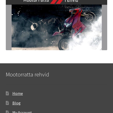
Mootorratta rehvid
Home
Blog
My Account