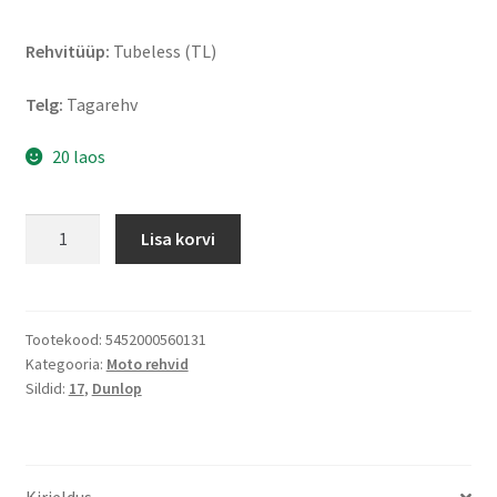
Rehvitüüp:
Tubeless (TL)
Telg:
Tagarehv
20 laos
Dunlop
Lisa korvi
RoadSmart
III
180/55
ZR
Tootekood:
5452000560131
Kategooria:
Moto rehvid
17
Sildid:
17
,
Dunlop
(73W)
TL
(tagarehv)
kogus
Kirjeldus