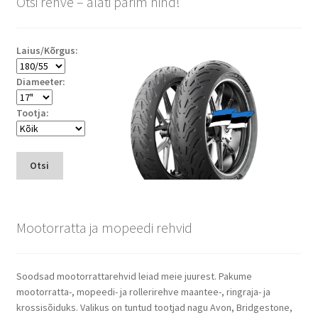
Otsi rehve – alati parim hind!
Laius/Kõrgus:
Diameeter:
Tootja:
Otsi
Mootorratta ja mopeedi rehvid
Soodsad mootorrattarehvid leiad meie juurest. Pakume
mootorratta-, mopeedi- ja rollerirehve maantee-, ringraja- ja
krossisõiduks. Valikus on tuntud tootjad nagu Avon, Bridgestone,