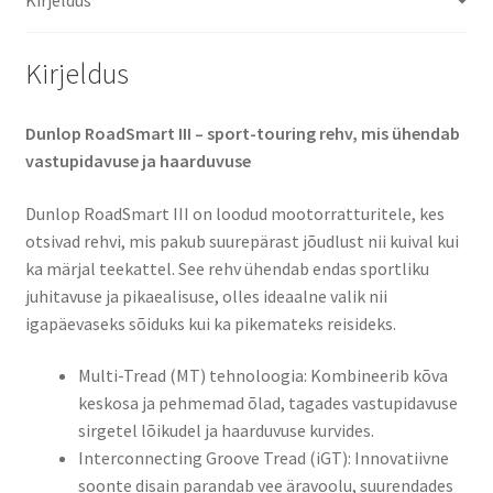
Kirjeldus
Dunlop RoadSmart III – sport-touring rehv, mis ühendab
vastupidavuse ja haarduvuse​
Dunlop RoadSmart III on loodud mootorratturitele, kes
otsivad rehvi, mis pakub suurepärast jõudlust nii kuival kui
ka märjal teekattel. See rehv ühendab endas sportliku
juhitavuse ja pikaealisuse, olles ideaalne valik nii
igapäevaseks sõiduks kui ka pikemateks reisideks.​
Multi-Tread (MT) tehnoloogia: Kombineerib kõva
keskosa ja pehmemad õlad, tagades vastupidavuse
sirgetel lõikudel ja haarduvuse kurvides.​
Interconnecting Groove Tread (iGT): Innovatiivne
soonte disain parandab vee äravoolu, suurendades