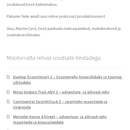
sisaldavad Eesti käibemaksu.
Pakume Teile ainult uusi rehve jooksvast produktsioonist.
Visa, MasterCard, Eesti pankade maksepainikud, mobiilimaksed ja
osamaksevõimalus.
Mootorratta rehvid soodsate hindadega
Dunlop ScootSmart 2 – Scooterrehv linnasõiduks ja touring-
sõitudeks
Mitas Enduro Trail-ADV 2 – adventure- ja allroad-rehv
Continental SportAttack 5 – sportrehv maanteele ja
ringrajale
Metzeler Karoo 4 Street – adventure- ja allroad-rehv
maanteele ja kruusateedele