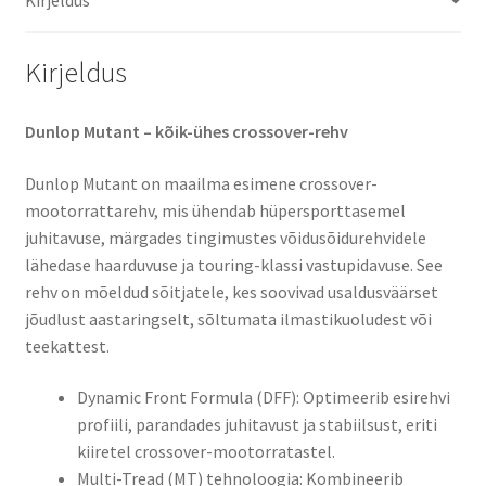
Kirjeldus
Dunlop Mutant – kõik-ühes crossover-rehv
Dunlop Mutant on maailma esimene crossover-
mootorrattarehv, mis ühendab hüpersporttasemel
juhitavuse, märgades tingimustes võidusõidurehvidele
lähedase haarduvuse ja touring-klassi vastupidavuse. See
rehv on mõeldud sõitjatele, kes soovivad usaldusväärset
jõudlust aastaringselt, sõltumata ilmastikuoludest või
teekattest.​
Dynamic Front Formula (DFF): Optimeerib esirehvi
profiili, parandades juhitavust ja stabiilsust, eriti
kiiretel crossover-mootorratastel.​
Multi-Tread (MT) tehnoloogia: Kombineerib