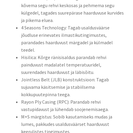
kõvema segu rehvi keskosas ja pehmema segu
külgedel, tagades suurepärase haarduvuse kurvides
ja pikema eluea.​
4 Seasons Technology: Tagab usaldusväärse
jõudluse erinevates ilmastikutingimustes,
parandades haarduvust märgadel ja külmadel
teedel.​
Hisilica: Kõrge ränisisaldus parandab rehvi
painduvust madalatel temperatuuridel,
suurendades haarduvust ja läbisõitu.​
Jointless Belt (JLB) konstruktsioon: Tagab
sujuvama käsitsemise ja stabiilsema
kokkupuutepinna teega.​
Rayon Ply Casing (RPC): Parandab rehvi
vastupidavust ja lühendab soojenemisaega.​
M+S märgistus: Sobib kasutamiseks mudas ja
lumes, pakkudes usaldusväärset haarduvust
keerulistes tingimustes.​