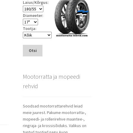
Laius/Kõrgus:
Diameeter:
Tootja:
Otsi
Mootorratta ja mopeedi
rehvid
Soodsad mootorrattarehvid leiad
meie juurest. Pakume mootorratta-,
mopeedi- ja rollerirehve maantee-,
ringraja- ja krossisõiduks. Valikus on
tuntud tootjad nagu Avon,