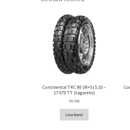
Continental TKC 80 (M+S) 5.10 –
Con
17 67S TT (tagarehv)
99.94
€
Lisa korvi