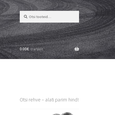
Otsi:
Otsi
0.00
€
0 artiklit
e
Otsi rehve – alati parim hind!