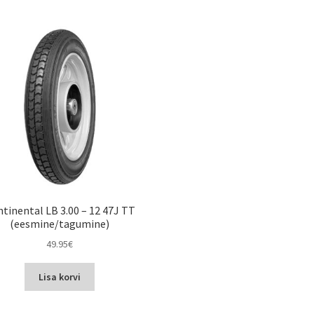
tinental LB 3.00 – 12 47J TT
(eesmine/tagumine)
49.95
€
Lisa korvi