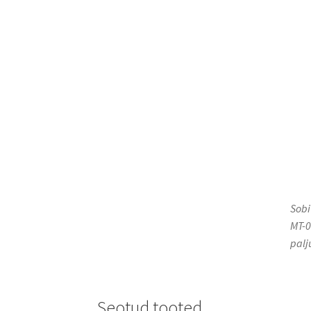
Sobi
MT-0
palj
Seotud tooted