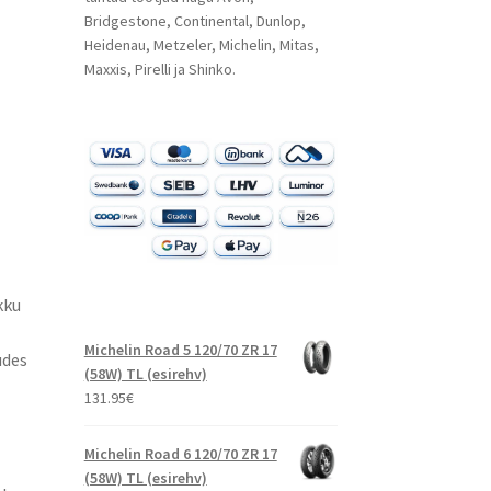
Bridgestone, Continental, Dunlop,
Heidenau, Metzeler, Michelin, Mitas,
Maxxis, Pirelli ja Shinko.
kku
Michelin Road 5 120/70 ZR 17
udes
(58W) TL (esirehv)
131.95
€
Michelin Road 6 120/70 ZR 17
(58W) TL (esirehv)