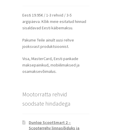
Eesti 19.95€ / 1-3 rehvid / 3-5
argipäeva. Kõik meie esitatud hinnad
sisaldavad Eesti käibemaksu.
Pakume Teile ainult uusi rehve
jooksvast produktsioonist.
Visa, MasterCard, Eesti pankade
maksepainikud, mobiilimaksed ja
osamaksevõimalus.
Mootorratta rehvid
soodsate hindadega
Dunlop ScootSmart 2 –
Scooterrehv linnasõiduks ja