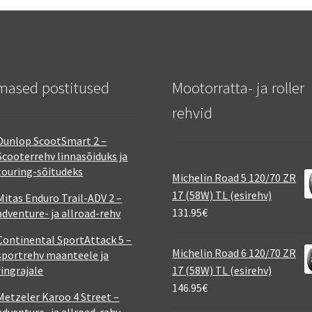
mased postitused
Mootorratta- ja roller
rehvid
Dunlop ScootSmart 2 –
Scooterrehv linnasõiduks ja
touring-sõitudeks
Michelin Road 5 120/70 ZR
17 (58W) TL (esirehv)
Mitas Enduro Trail-ADV 2 –
131.95
€
adventure- ja allroad-rehv
Continental SportAttack 5 –
Michelin Road 6 120/70 ZR
sportrehv maanteele ja
ringrajale
17 (58W) TL (esirehv)
146.95
€
Metzeler Karoo 4 Street –
adventure- ja allroad-rehv