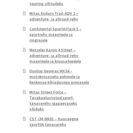
touring-sõitudeks
Mitas Enduro Trail-ADV 2 –
adventure- ja allroad-rehv
Continental SportAttack 5 –
sportrehv maanteele ja
ringrajale
Metzeler Karoo 4 Street –
adventure- ja allroad-rehv
maanteele ja kruusateedele
Dunlop Geomax MX34 –
motokrossirehv pehmele ja
keskmise kõvadusega pinnasele
Mitas Street Force –
Tasakaalustatud sport-
tänavarehv igapäevaseks
sõiduks
CST CM-NK01 – Kaasaegne
sportlik tänavarehv