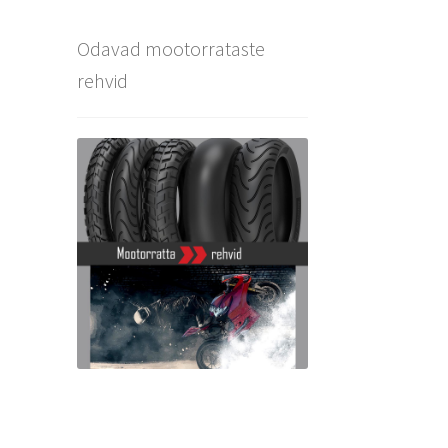
Odavad mootorrataste
rehvid