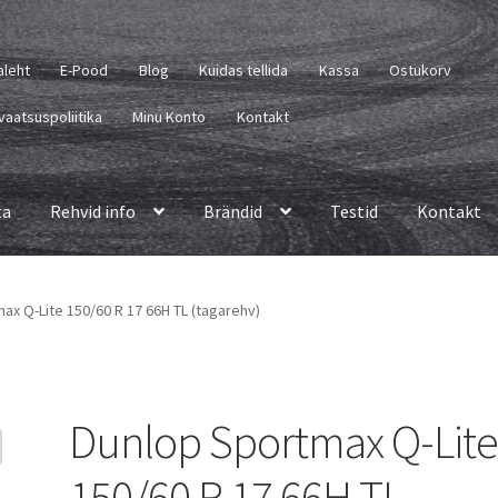
aleht
E-Pood
Blog
Kuidas tellida
Kassa
Ostukorv
vaatsuspoliitika
Minu Konto
Kontakt
ta
Rehvid info
Brändid
Testid
Kontakt
ax Q-Lite 150/60 R 17 66H TL (tagarehv)
Dunlop Sportmax Q-Lit
150/60 R 17 66H TL