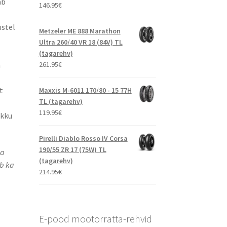
ab
146.95
€
ustel
Metzeler ME 888 Marathon
Ultra 260/40 VR 18 (84V) TL
(tagarehv)
261.95
€
a
t
Maxxis M-6011 170/80 - 15 77H
TL (tagarehv)
119.95
€
ikku
Pirelli Diablo Rosso IV Corsa
190/55 ZR 17 (75W) TL
ha
(tagarehv)
b ka
214.95
€
E-pood mootorratta-rehvid