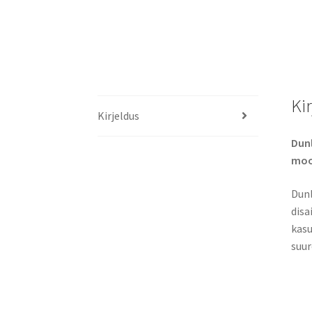
Ki
Kirjeldus
Dunl
moo
Dunl
disa
kasu
suur