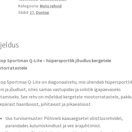
Kategooria:
Moto rehvid
R
Sildid:
17
,
Dunlop
17
66H
TL
(tagarehv)
rjeldus
kogus
op Sportmax Q-Lite – hüpersportlik jõudlus kergetele
torratastele​
op Sportmax Q-Lite on diagonaalrehv, mis ühendab hüpersportli
ini ja jõudlust, olles samas vastupidav ja sobilik igapäevaseks
tamiseks. See rehv on mõeldud kergetele mootorratastele, pakk
epärast haarduvust, juhitavust ja pikaealisust.
Uus turvisemuster: Põhineb kaasaegsetel võistlusrehvidel,
parandades kulumiskindlust ja vee ärajuhtimist.​