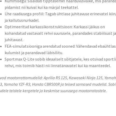
Kummisegu: Sisaldab tipptasemel haarduvusvaike, mis parand
pidamist nii kuival kui ka märjal teekattel.​
Ühe raadiusega profiil: Tagab ühtlase juhitavuse erinevatel kiir
ja kallutusnurkadel.​
Optimeeritud karkassikonstruktsioon: Karkassi jäikus on
kohandatud vastavalt rehvi suurusele, parandades stabiilsust j
juhitavust.​
FEA-simulatsiooniga arendatud sooned: Vähendavad ebaühtlas
kulumist ja parandavad läbisõitu.​
Sportmax Q-Lite sobib ideaalselt sõitjatele, kes otsivad sportl
rehvi, mis toimib hästi nii linnatänavatel kui ka maanteedel.
vad mootorrattamudelid: Aprilia RS 125, Kawasaki Ninja 125, Yama
3, Yamaha YZF-R3, Honda CBR500R ja teised sarnased mudelid. Sobi
udele teistele kergetele ja keskmise suurusega mootorratastele.