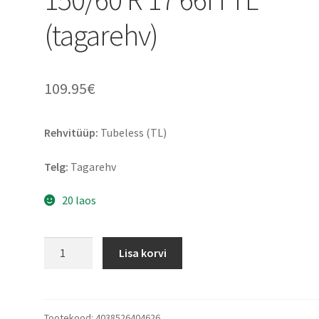
(tagarehv)
109.95
€
Rehvitüüp:
Tubeless (TL)
Telg:
Tagarehv
20 laos
Dunlop
Lisa korvi
Sportmax
Q-
Lite
150/60
Tootekood:
4038526404626