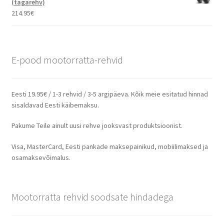
(tagarehv)
214.95
€
E-pood mootorratta-rehvid
Eesti 19.95€ / 1-3 rehvid / 3-5 argipäeva. Kõik meie esitatud hinnad
sisaldavad Eesti käibemaksu.
Pakume Teile ainult uusi rehve jooksvast produktsioonist.
Visa, MasterCard, Eesti pankade maksepainikud, mobiilimaksed ja
osamaksevõimalus.
Mootorratta rehvid soodsate hindadega