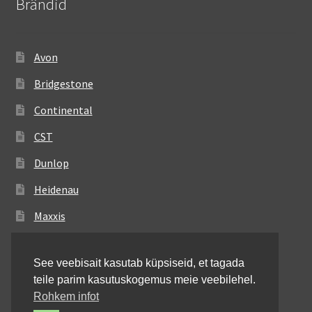
Brändid
Avon
Bridgestone
Continental
CST
Dunlop
Heidenau
Maxxis
Metzeler
See veebisait kasutab küpsiseid, et tagada
Michelin
teile parim kasutuskogemus meie veebilehel.
Mitas
Rohkem infot