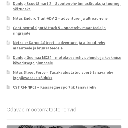
Dunlop ScootSmart 2 – Scooterrehv linnasõiduks ja touring-
sõitudeks
Mitas Enduro Trail-ADV 2 – adventure- ja allroad-rehv
Continental SportAttack 5 – sportrehv maanteele ja
ringrajale
Metzeler Karoo 4 Street – adventure- ja allroad-rehv
maanteele ja kruusateedele
Dunlop Geomax MX34 – motokrossirehv pehmele ja keskmise
kõvadusega pinnasele
Mitas Street Force – Tasakaalustatud sport-tänavarehv
igapäevaseks sõiduks
CST CM-NK01 – Kaasaegne sportlik tänavarehv
Odavad mootorrataste rehvid