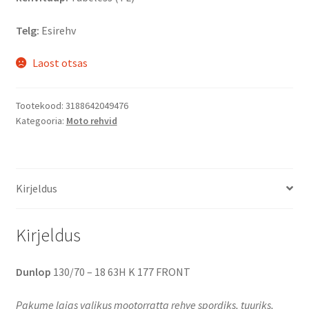
Telg:
Esirehv
Laost otsas
Tootekood:
3188642049476
Kategooria:
Moto rehvid
Kirjeldus
Kirjeldus
Dunlop
130/70 – 18 63H K 177 FRONT
Pakume laias valikus mootorratta rehve spordiks, tuuriks,