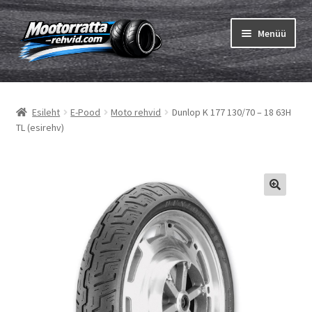
Liigu
Liigu
Menüü
navigeerimisele
sisu
juurde
Ava
Rehvid
alamm
Esileht
E-Pood
Moto rehvid
Dunlop K 177 130/70 – 18 63H
Ava
Sisekumm
TL (esirehv)
alamm
Kuidas osta
Ava
Rehvid info
alamm
Ava
Brändid
alamm
Testid
Kontakt