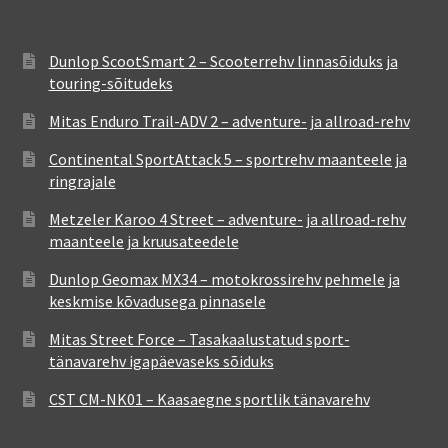
Dunlop ScootSmart 2 – Scooterrehv linnasõiduks ja
touring-sõitudeks
Mitas Enduro Trail-ADV 2 – adventure- ja allroad-rehv
Continental SportAttack 5 – sportrehv maanteele ja
ringrajale
Metzeler Karoo 4 Street – adventure- ja allroad-rehv
maanteele ja kruusateedele
Dunlop Geomax MX34 – motokrossirehv pehmele ja
keskmise kõvadusega pinnasele
Mitas Street Force – Tasakaalustatud sport-
tänavarehv igapäevaseks sõiduks
CST CM-NK01 – Kaasaegne sportlik tänavarehv