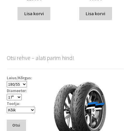
Lisa korvi
Lisa korvi
Otsi rehve – alati parim hind!
Laius/Kõrgus:
Diameeter:
Tootja:
Otsi