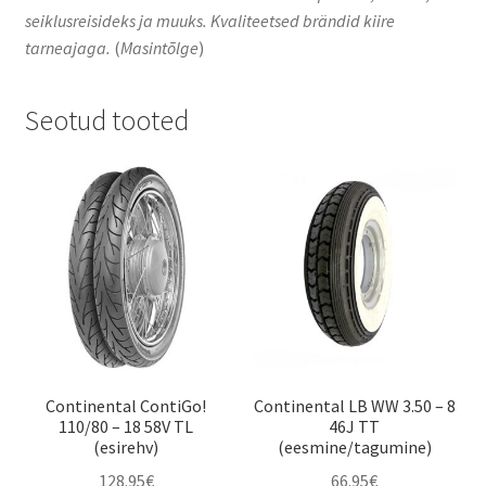
seiklusreisideks ja muuks. Kvaliteetsed brändid kiire
tarneajaga.
(
Masintõlge
)
Seotud tooted
Continental ContiGo!
Continental LB WW 3.50 – 8
110/80 – 18 58V TL
46J TT
(esirehv)
(eesmine/tagumine)
128.95
€
66.95
€