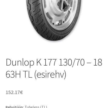
Dunlop K 177 130/70 – 18
63H TL (esirehv)
152.17
€
Rehvitüüp:
Tubeless (TL)