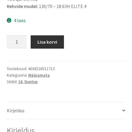
Rehvide mudel:
130/70 – 18 63H ELITE 4
4 laos
Dunlop
Lisa korvi
130/70
-
18
63H
Tootekood:
4038526511713
Kategooria:
Määramata
ELITE
Sildid:
18
,
Dunlop
4
TL
(esirehv)
kogus
Kirjeldus
Kirjeldus