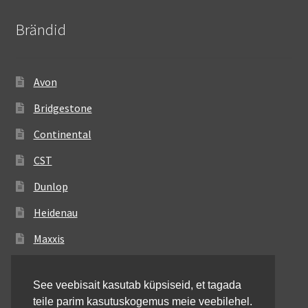
Brändid
Avon
Bridgestone
Continental
CST
Dunlop
Heidenau
Maxxis
Metzeler
See veebisait kasutab küpsiseid, et tagada
Michelin
teile parim kasutuskogemus meie veebilehel.