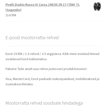
Pirelli Diablo Rosso IV Corsa 190/55 ZR 17 (75W) TL
(tagarehv)
214.95
€
E-pood mootorratta-rehvid
Eesti 19.95€ / 1-3 rehvid / 3-5 argipäeva. Kõik meie esitatud hinnad
sisaldavad Eesti käibemaksu.
Pakume Teile ainult uusi rehve jooksvast produktsioonist.
Visa, MasterCard, Eesti pankade maksepainikud, mobiilimaksed ja
osamaksevõimalus.
Mootorratta rehvid soodsate hindadega