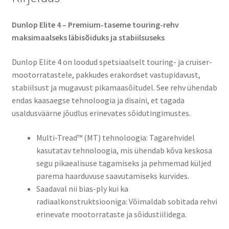
Dunlop Elite 4 – Premium-taseme touring-rehv
maksimaalseks läbisõiduks ja stabiilsuseks​
Dunlop Elite 4 on loodud spetsiaalselt touring- ja cruiser-
mootorratastele, pakkudes erakordset vastupidavust,
stabiilsust ja mugavust pikamaasõitudel. See rehv ühendab
endas kaasaegse tehnoloogia ja disaini, et tagada
usaldusväärne jõudlus erinevates sõidutingimustes.
Multi-Tread™ (MT) tehnoloogia: Tagarehvidel
kasutatav tehnoloogia, mis ühendab kõva keskosa
segu pikaealisuse tagamiseks ja pehmemad küljed
parema haarduvuse saavutamiseks kurvides.​
Saadaval nii bias-ply kui ka
radiaalkonstruktsiooniga: Võimaldab sobitada rehvi
erinevate mootorrataste ja sõidustiilidega.​