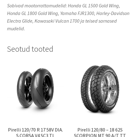
Sobivad mootorrattamudelid: Honda GL 1500 Gold Wing,
Honda GL 1800 Gold Wing, Yamaha FJR1300, Harley-Davidson
Electra Glide, Kawasaki Vulcan 1700 ja teised sarnased
mudelid.
Seotud tooted
Pirelli 120/70 R 17 58V DIA.
Pirelli 120/80 – 18 62S
S.CORSA V4 SC3 TL
SCORPION MT 90 A/T TT