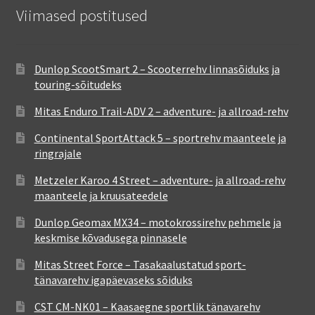
Viimased postitused
Dunlop ScootSmart 2 – Scooterrehv linnasõiduks ja
touring-sõitudeks
Mitas Enduro Trail-ADV 2 – adventure- ja allroad-rehv
Continental SportAttack 5 – sportrehv maanteele ja
ringrajale
Metzeler Karoo 4 Street – adventure- ja allroad-rehv
maanteele ja kruusateedele
Dunlop Geomax MX34 – motokrossirehv pehmele ja
keskmise kõvadusega pinnasele
Mitas Street Force – Tasakaalustatud sport-
tänavarehv igapäevaseks sõiduks
CST CM-NK01 – Kaasaegne sportlik tänavarehv