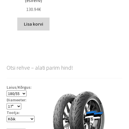
(esirehv)
130.94
€
Lisa korvi
Otsi rehve – alati parim hind!
Laius/Kõrgus:
Diameeter:
Tootja: