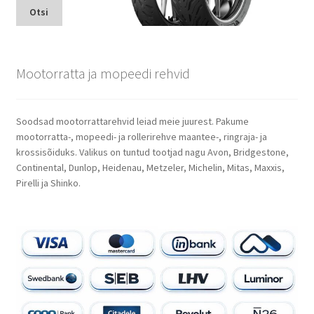
Otsi
Mootorratta ja mopeedi rehvid
Soodsad mootorrattarehvid leiad meie juurest. Pakume
mootorratta-, mopeedi- ja rollerirehve maantee-, ringraja- ja
krossisõiduks. Valikus on tuntud tootjad nagu Avon, Bridgestone,
Continental, Dunlop, Heidenau, Metzeler, Michelin, Mitas, Maxxis,
Pirelli ja Shinko.