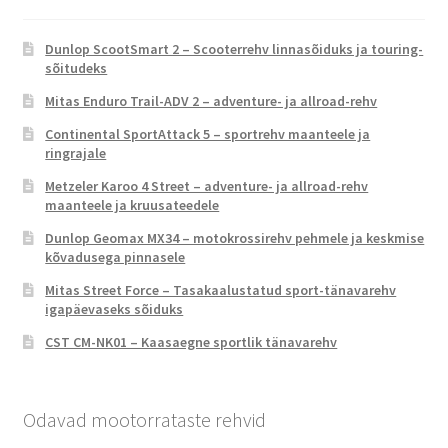
Dunlop ScootSmart 2 – Scooterrehv linnasõiduks ja touring-
sõitudeks
Mitas Enduro Trail-ADV 2 – adventure- ja allroad-rehv
Continental SportAttack 5 – sportrehv maanteele ja
ringrajale
Metzeler Karoo 4 Street – adventure- ja allroad-rehv
maanteele ja kruusateedele
Dunlop Geomax MX34 – motokrossirehv pehmele ja keskmise
kõvadusega pinnasele
Mitas Street Force – Tasakaalustatud sport-tänavarehv
igapäevaseks sõiduks
CST CM-NK01 – Kaasaegne sportlik tänavarehv
Odavad mootorrataste rehvid