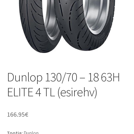
Dunlop 130/70 – 18 63H
ELITE 4 TL (esirehv)
166.95
€
Tootja:
Dunlop