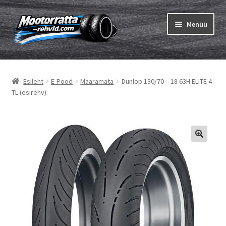
Liigu
Liigu
Menüü
navigeerimisele
sisu
juurde
Ava
Rehvid
alamm
Esileht
E-Pood
Määramata
Dunlop 130/70 – 18 63H ELITE 4
Ava
Sisekumm
TL (esirehv)
alamm
Kuidas osta
Ava
Rehvid info
alamm
Ava
Brändid
alamm
Testid
Kontakt