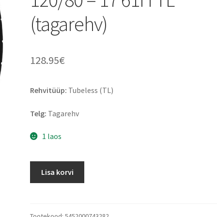
(tagarehv)
128.95
€
Rehvitüüp:
Tubeless (TL)
Telg:
Tagarehv
1 laos
Dunlop
Lisa korvi
Arrowmax
GT
601
120/80
Tootekood:
5452000743282