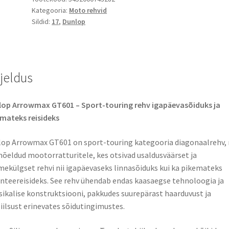
Kategooria:
Moto rehvid
-
Sildid:
17
,
Dunlop
17
61H
TL
(tagarehv)
rjeldus
kogus
op Arrowmax GT601 – Sport-touring rehv igapäevasõiduks ja
mateks reisideks
op Arrowmax GT601 on sport-touring kategooria diagonaalrehv,
õeldud mootorratturitele, kes otsivad usaldusväärset ja
ekülgset rehvi nii igapäevaseks linnasõiduks kui ka pikemateks
teereisideks. See rehv ühendab endas kaasaegse tehnoloogia ja
sikalise konstruktsiooni, pakkudes suurepärast haarduvust ja
iilsust erinevates sõidutingimustes.​