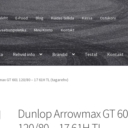
aleht
E-Pood
Blog
Kuidas tellida
Kassa
Ostukorv
vaatsuspoliitika
Minu Konto
Kontakt
ta
Rehvid info
Brändid
Testid
Kontakt
ax GT 601 120/80 – 17 61H TL (tagarehv)
Dunlop Arrowmax GT 6
120/80 – 17 61H TL