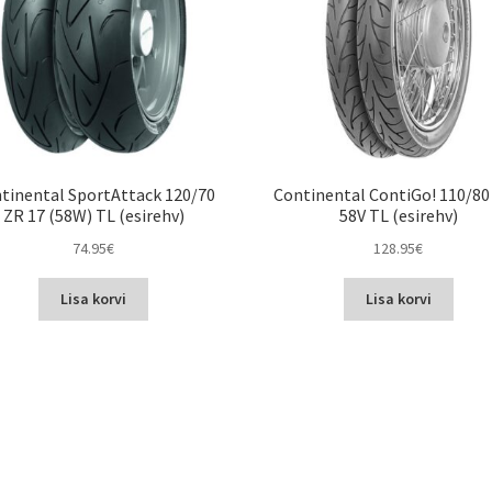
tinental SportAttack 120/70
Continental ContiGo! 110/80 
ZR 17 (58W) TL (esirehv)
58V TL (esirehv)
74.95
€
128.95
€
Lisa korvi
Lisa korvi