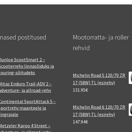
mased postitused
Mootorratta- ja roller
rehvid
Dunlop ScootSmart 2 –
Scooterrehv linnasõiduks ja
touring-sõitudeks
Michelin Road 5 120/70 ZR
17 (58W) TL (esirehv)
Mitas Enduro Trail-ADV 2 –
131.95
€
adventure- ja allroad-rehv
Continental SportAttack 5 –
Michelin Road 6 120/70 ZR
sportrehv maanteele ja
ringrajale
17 (58W) TL (esirehv)
147.94
€
Metzeler Karoo 4 Street –
adventure- ja allroad-rehv