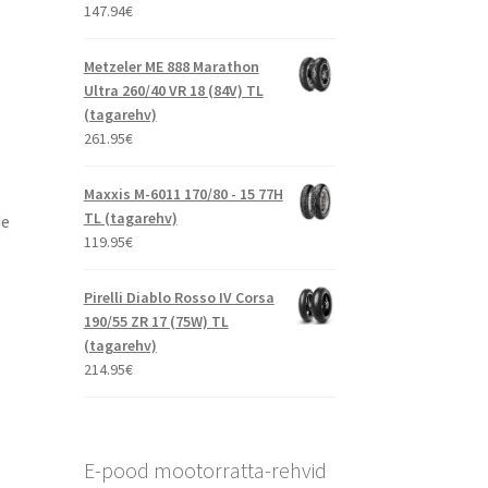
147.94
€
Metzeler ME 888 Marathon
Ultra 260/40 VR 18 (84V) TL
(tagarehv)
261.95
€
Maxxis M-6011 170/80 - 15 77H
TL (tagarehv)
de
119.95
€
Pirelli Diablo Rosso IV Corsa
190/55 ZR 17 (75W) TL
(tagarehv)
214.95
€
E-pood mootorratta-rehvid