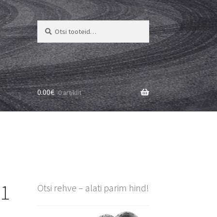
Otsi:
Otsi
0.00
€
0 artiklit
01
Otsi rehve – alati parim hind!