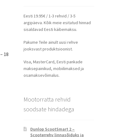
Eesti 19.95€ / 1-3 rehvid / 3-5
argipäeva. Kõik meie esitatud hinnad
sisaldavad Eesti käibemaksu.
Pakume Teile ainult uusi rehve
jooksvast produktsioonist.
– 18
Visa, MasterCard, Eesti pankade
maksepainikud, mobiilimaksed ja
osamaksevõimalus.
Mootorratta rehvid
soodsate hindadega
Dunlop ScootSmart 2 –
Scooterrehv linnasõiduks ja