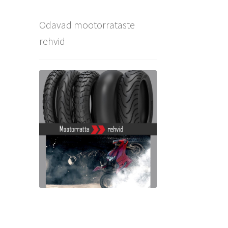
Odavad mootorrataste
rehvid