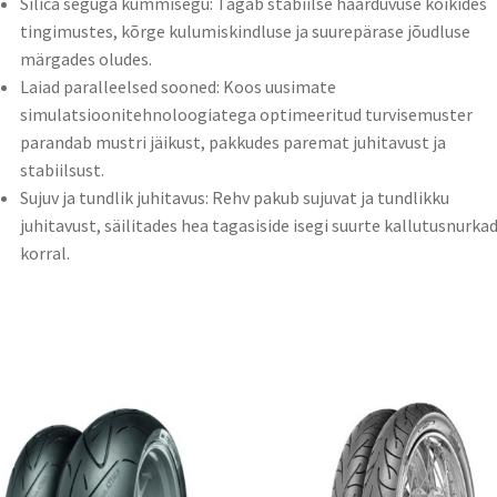
Silica seguga kummisegu: Tagab stabiilse haarduvuse kõikides
tingimustes, kõrge kulumiskindluse ja suurepärase jõudluse
märgades oludes.​
Laiad paralleelsed sooned: Koos uusimate
simulatsioonitehnoloogiatega optimeeritud turvisemuster
parandab mustri jäikust, pakkudes paremat juhitavust ja
stabiilsust.​
Sujuv ja tundlik juhitavus: Rehv pakub sujuvat ja tundlikku
juhitavust, säilitades hea tagasiside isegi suurte kallutusnurka
korral.