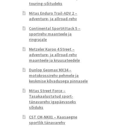
touring-sõitudeks
Mitas Enduro Trail-ADV 2 –
adventure- ja allroad-rehv
Continental SportAttack 5 –
sportrehv maanteele ja
ringrajale
Metzeler Karoo 4 Street –
adventure- ja allroad-rehv
maanteele ja kruusateedele
Dunlop Geomax MX34 –
motokrossirehv pehmele ja
keskmise kõvadusega pinnasele
Mitas Street Force –
Tasakaalustatud sport-
tänavarehv igapäevaseks
sõiduks
CST CM-NK01 – Kaasaegne
sportlik tänavarehv