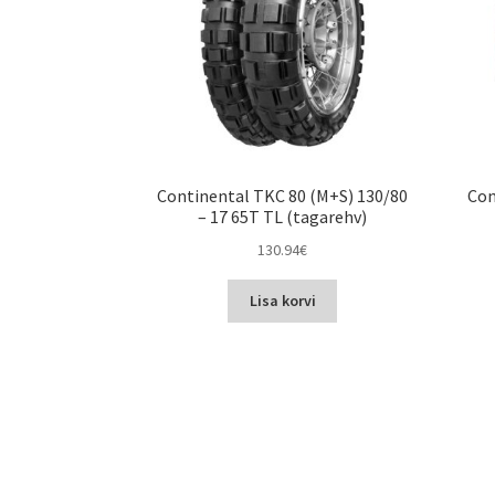
Continental TKC 80 (M+S) 130/80
Con
– 17 65T TL (tagarehv)
130.94
€
Lisa korvi