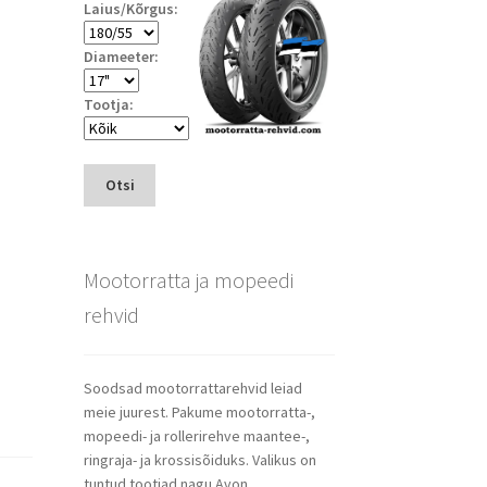
Laius/Kõrgus:
Diameeter:
Tootja:
Otsi
Mootorratta ja mopeedi
rehvid
Soodsad mootorrattarehvid leiad
meie juurest. Pakume mootorratta-,
mopeedi- ja rollerirehve maantee-,
ringraja- ja krossisõiduks. Valikus on
tuntud tootjad nagu Avon,