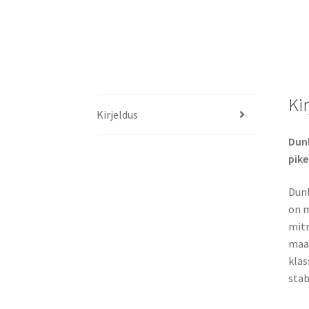
Ki
Kirjeldus
Dunl
pike
Dunl
on m
mitm
maan
klas
stab