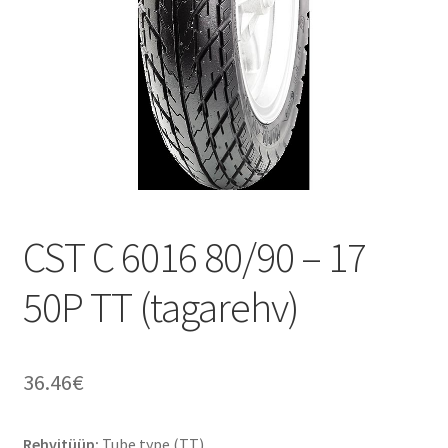
CST C 6016 80/90 – 17
50P TT (tagarehv)
36.46
€
Rehvitüüp:
Tube type (TT)