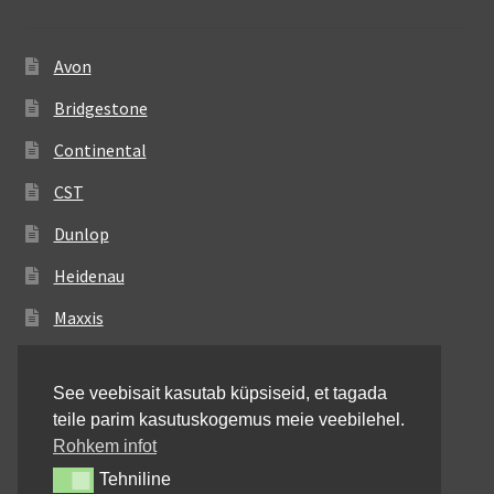
Avon
Bridgestone
Continental
CST
Dunlop
Heidenau
Maxxis
Metzeler
See veebisait kasutab küpsiseid, et tagada
Michelin
teile parim kasutuskogemus meie veebilehel.
Mitas
Rohkem infot
Tehniline
Tehniline
Pirelli