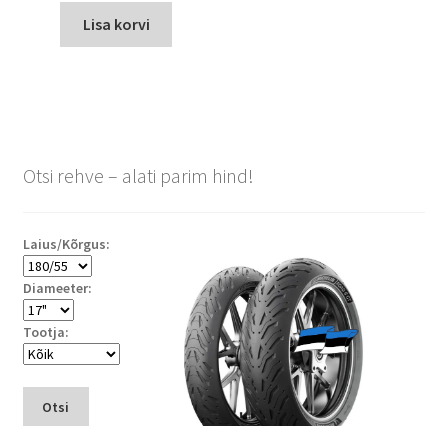
Lisa korvi
Otsi rehve – alati parim hind!
Laius/Kõrgus:
Diameeter:
Tootja:
Otsi