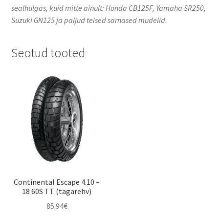
sealhulgas, kuid mitte ainult: Honda CB125F, Yamaha SR250,
Suzuki GN125 ja paljud teised sarnased mudelid.
Seotud tooted
Continental Escape 4.10 –
18 60S TT (tagarehv)
85.94
€