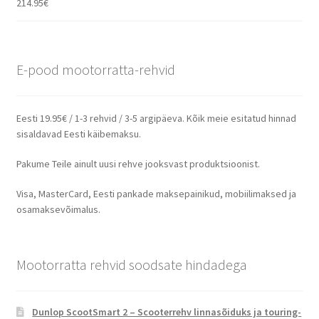
214.95
€
E-pood mootorratta-rehvid
Eesti 19.95€ / 1-3 rehvid / 3-5 argipäeva. Kõik meie esitatud hinnad
sisaldavad Eesti käibemaksu.
Pakume Teile ainult uusi rehve jooksvast produktsioonist.
Visa, MasterCard, Eesti pankade maksepainikud, mobiilimaksed ja
osamaksevõimalus.
Mootorratta rehvid soodsate hindadega
Dunlop ScootSmart 2 – Scooterrehv linnasõiduks ja touring-