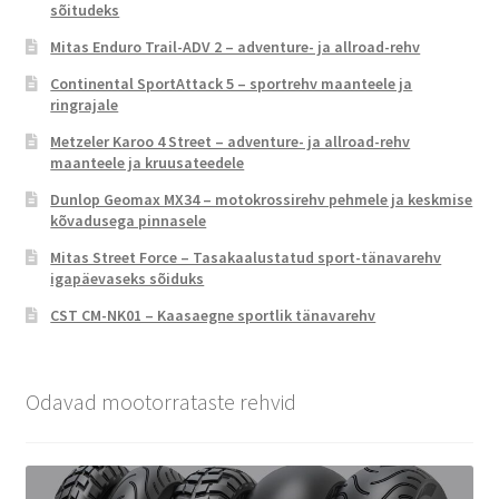
sõitudeks
Mitas Enduro Trail-ADV 2 – adventure- ja allroad-rehv
Continental SportAttack 5 – sportrehv maanteele ja
ringrajale
Metzeler Karoo 4 Street – adventure- ja allroad-rehv
maanteele ja kruusateedele
Dunlop Geomax MX34 – motokrossirehv pehmele ja keskmise
kõvadusega pinnasele
Mitas Street Force – Tasakaalustatud sport-tänavarehv
igapäevaseks sõiduks
CST CM-NK01 – Kaasaegne sportlik tänavarehv
Odavad mootorrataste rehvid