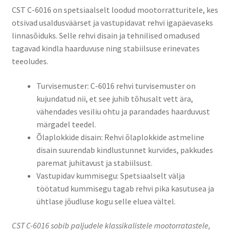
CST C-6016 on spetsiaalselt loodud mootorratturitele, kes
otsivad usaldusväärset ja vastupidavat rehvi igapäevaseks
linnasõiduks. Selle rehvi disain ja tehnilised omadused
tagavad kindla haarduvuse ning stabiilsuse erinevates
teeoludes.​
Turvisemuster: C-6016 rehvi turvisemuster on
kujundatud nii, et see juhib tõhusalt vett ära,
vähendades vesiliu ohtu ja parandades haarduvust
märgadel teedel.
Õlaplokkide disain: Rehvi õlaplokkide astmeline
disain suurendab kindlustunnet kurvides, pakkudes
paremat juhitavust ja stabiilsust.
Vastupidav kummisegu: Spetsiaalselt välja
töötatud kummisegu tagab rehvi pika kasutusea ja
ühtlase jõudluse kogu selle eluea vältel.
CST C-6016 sobib paljudele klassikalistele mootorratastele,