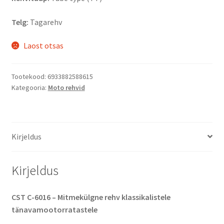
Telg:
Tagarehv
Laost otsas
Tootekood:
6933882588615
Kategooria:
Moto rehvid
Kirjeldus
Kirjeldus
CST C-6016 – Mitmekülgne rehv klassikalistele
tänavamootorratastele