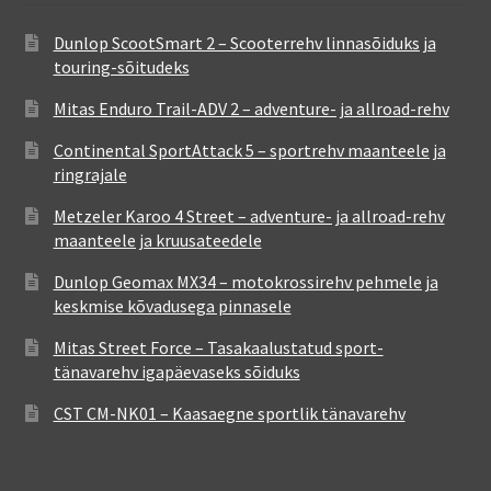
Dunlop ScootSmart 2 – Scooterrehv linnasõiduks ja
touring-sõitudeks
Mitas Enduro Trail-ADV 2 – adventure- ja allroad-rehv
Continental SportAttack 5 – sportrehv maanteele ja
ringrajale
Metzeler Karoo 4 Street – adventure- ja allroad-rehv
maanteele ja kruusateedele
Dunlop Geomax MX34 – motokrossirehv pehmele ja
keskmise kõvadusega pinnasele
Mitas Street Force – Tasakaalustatud sport-
tänavarehv igapäevaseks sõiduks
CST CM-NK01 – Kaasaegne sportlik tänavarehv