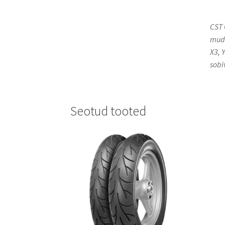
CST 
mude
X3, 
sobi
Seotud tooted