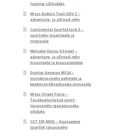
touring-sõitudeks
Mitas Enduro Trail-ADV 2 –
adventure- ja allroad-rehv
Continental SportAttack 5 –
sportrehv maanteele ja
ringrajale
Metzeler Karoo 4 Street –
adventure- ja allroad-rehv
maanteele ja kruusateedele
Dunlop Geomax MX34 –
motokrossirehv pehmele ja
keskmise kõvadusega pinnasele
Mitas Street Force –
Tasakaalustatud sport-
tänavarehv igapäevaseks
sõiduks
CST CM-NK01 – Kaasaegne
sportlik tänavarehv