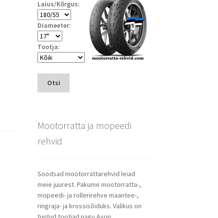
Laius/Kõrgus:
Diameeter:
Tootja:
Otsi
Mootorratta ja mopeedi
rehvid
Soodsad mootorrattarehvid leiad
meie juurest. Pakume mootorratta-,
mopeedi- ja rollerirehve maantee-,
ringraja- ja krossisõiduks. Valikus on
tuntud tootjad nagu Avon,