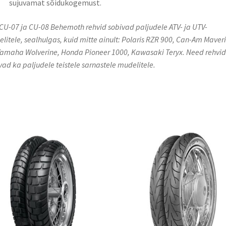
sujuvamat sõidukogemust.​
CU-07 ja CU-08 Behemoth rehvid sobivad paljudele ATV- ja UTV-
litele, sealhulgas, kuid mitte ainult: Polaris RZR 900, Can-Am Maver
Yamaha Wolverine, Honda Pioneer 1000, Kawasaki Teryx. Need rehvid
vad ka paljudele teistele sarnastele mudelitele.