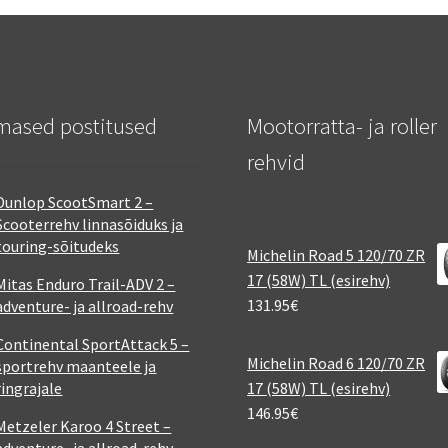
mased postitused
Mootorratta- ja roller
rehvid
Dunlop ScootSmart 2 –
Scooterrehv linnasõiduks ja
touring-sõitudeks
Michelin Road 5 120/70 ZR
17 (58W) TL (esirehv)
Mitas Enduro Trail-ADV 2 –
131.95
€
adventure- ja allroad-rehv
Continental SportAttack 5 –
Michelin Road 6 120/70 ZR
sportrehv maanteele ja
ringrajale
17 (58W) TL (esirehv)
146.95
€
Metzeler Karoo 4 Street –
adventure- ja allroad-rehv