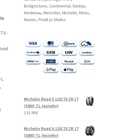
Bridgestone, Continental, Dunlop,
Heidenau, Metzeler, Michelin, Mitas,
le
Maxxis, Pirelli ja Shinko.
UTV-
ivad
r,
,
Michelin Road 5 120/70 ZR 17
(58W) TL (esirehv)
l
131.95
€
Michelin Road 6 120/70 ZR 17
(58W) TL (esirehv)