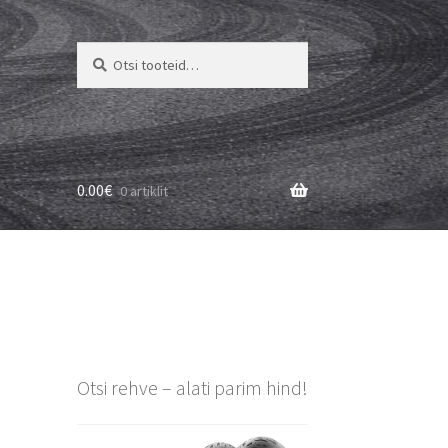
Otsi:
Otsi
0.00
€
0 artiklit
Otsi rehve – alati parim hind!