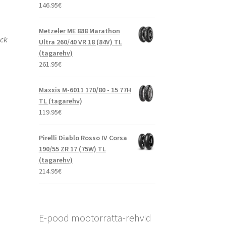
146.95
€
Metzeler ME 888 Marathon
ick
Ultra 260/40 VR 18 (84V) TL
(tagarehv)
261.95
€
Maxxis M-6011 170/80 - 15 77H
TL (tagarehv)
119.95
€
Pirelli Diablo Rosso IV Corsa
190/55 ZR 17 (75W) TL
(tagarehv)
214.95
€
E-pood mootorratta-rehvid