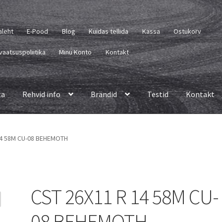
aleht
E-Pood
Blog
Kuidas tellida
Kassa
Ostukorv
vaatsuspoliitika
Minu Konto
Kontakt
ta
Rehvid info
Brändid
Testid
Kontakt
14 58M CU-08 BEHEMOTH
CST 26X11 R 14 58M CU-
08 BEHEMOTH