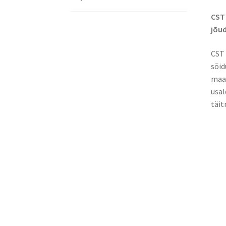
CST 
jõud
CST 
sõid
maas
usal
täit