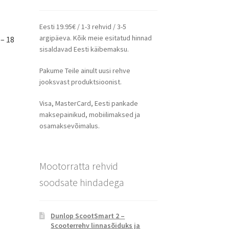
Eesti 19.95€ / 1-3 rehvid / 3-5
argipäeva. Kõik meie esitatud hinnad
– 18
sisaldavad Eesti käibemaksu.
Pakume Teile ainult uusi rehve
jooksvast produktsioonist.
Visa, MasterCard, Eesti pankade
maksepainikud, mobiilimaksed ja
osamaksevõimalus.
Mootorratta rehvid
soodsate hindadega
Dunlop ScootSmart 2 –
Scooterrehv linnasõiduks ja