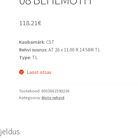
118.21
€
Kaubamärk:
CST
Rehvi suurus:
AT 26 x 11.00 R 14 58M TL
Type:
TL
Laost otsas
Tootekood:
6933882590236
Kategooria:
Moto rehvid
rjeldus