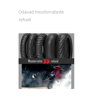
Odavad mootorrataste
rehvid