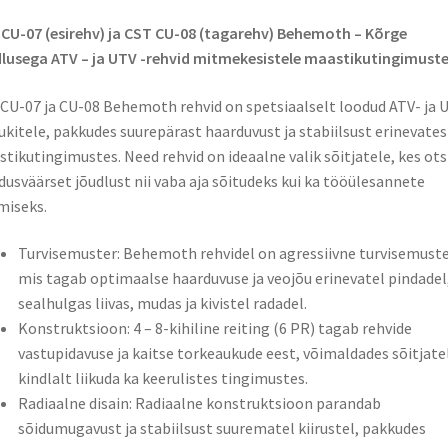
CU-07 (esirehv) ja CST CU-08 (tagarehv) Behemoth – Kõrge
lusega ATV – ja UTV -rehvid mitmekesistele maastikutingimuste
CU-07 ja CU-08 Behemoth rehvid on spetsiaalselt loodud ATV- ja 
ukitele, pakkudes suurepärast haarduvust ja stabiilsust erinevates
tikutingimustes. Need rehvid on ideaalne valik sõitjatele, kes ots
dusväärset jõudlust nii vaba aja sõitudeks kui ka tööülesannete
miseks.​
Turvisemuster: Behemoth rehvidel on agressiivne turvisemuste
mis tagab optimaalse haarduvuse ja veojõu erinevatel pindadel
sealhulgas liivas, mudas ja kivistel radadel.
Konstruktsioon: 4 – 8-kihiline reiting (6 PR) tagab rehvide
vastupidavuse ja kaitse torkeaukude eest, võimaldades sõitjate
kindlalt liikuda ka keerulistes tingimustes.​
Radiaalne disain: Radiaalne konstruktsioon parandab
sõidumugavust ja stabiilsust suurematel kiirustel, pakkudes