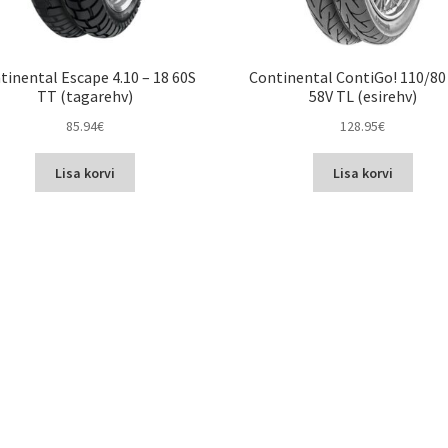
tinental Escape 4.10 – 18 60S
Continental ContiGo! 110/80 
TT (tagarehv)
58V TL (esirehv)
85.94
€
128.95
€
Lisa korvi
Lisa korvi