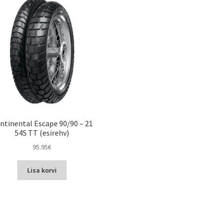
ntinental Escape 90/90 – 21
54S TT (esirehv)
95.95
€
Lisa korvi