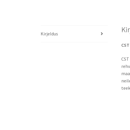
Ki
Kirjeldus
CST 
CST 
rehv
maas
neil
teek