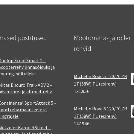
mased postitused
Mootorratta- ja roller
rehvid
Dunlop ScootSmart 2 –
Scooterrehv linnasõiduks ja
touring-sõitudeks
Michelin Road 5 120/70 ZR
17 (58W) TL (esirehv)
Mitas Enduro Trail-ADV 2 –
131.95
€
adventure- ja allroad-rehv
Continental SportAttack 5 –
Michelin Road 6 120/70 ZR
sportrehv maanteele ja
ringrajale
17 (58W) TL (esirehv)
147.94
€
Metzeler Karoo 4 Street –
adventure- ja allroad-rehv