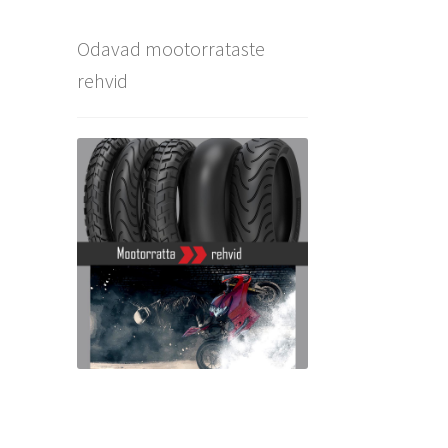
Odavad mootorrataste
rehvid