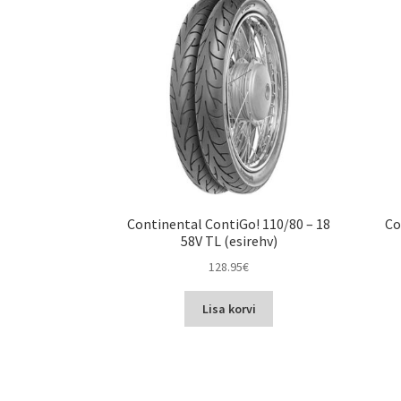
Continental ContiGo! 110/80 – 18
Co
58V TL (esirehv)
128.95
€
Lisa korvi