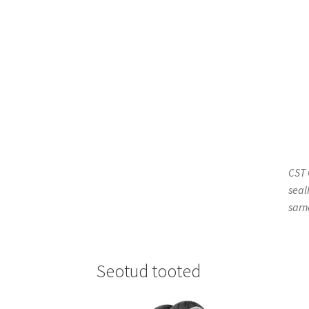
CST 
seal
sarn
Seotud tooted