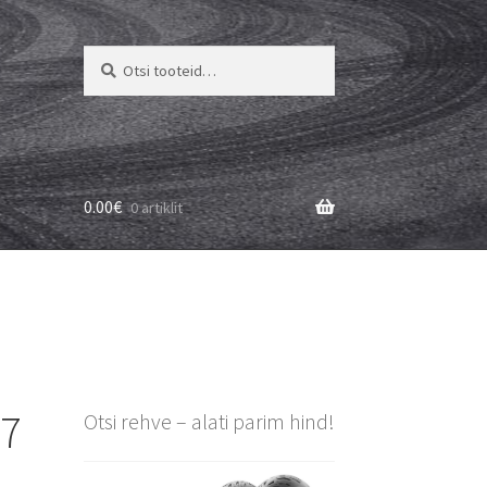
Otsi:
Otsi
0.00
€
0 artiklit
17
Otsi rehve – alati parim hind!