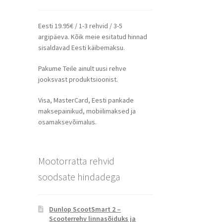
Eesti 19.95€ / 1-3 rehvid / 3-5
argipäeva. Kõik meie esitatud hinnad
sisaldavad Eesti käibemaksu.
Pakume Teile ainult uusi rehve
jooksvast produktsioonist.
Visa, MasterCard, Eesti pankade
maksepainikud, mobiilimaksed ja
osamaksevõimalus.
Mootorratta rehvid
soodsate hindadega
Dunlop ScootSmart 2 –
Scooterrehv linnasõiduks ja