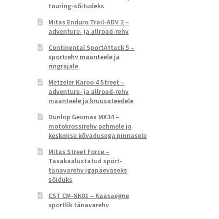
touring-sõitudeks
Mitas Enduro Trail-ADV 2 –
adventure- ja allroad-rehv
Continental SportAttack 5 –
sportrehv maanteele ja
ringrajale
Metzeler Karoo 4 Street –
adventure- ja allroad-rehv
maanteele ja kruusateedele
Dunlop Geomax MX34 –
motokrossirehv pehmele ja
keskmise kõvadusega pinnasele
Mitas Street Force –
Tasakaalustatud sport-
tänavarehv igapäevaseks
sõiduks
CST CM-NK01 – Kaasaegne
sportlik tänavarehv