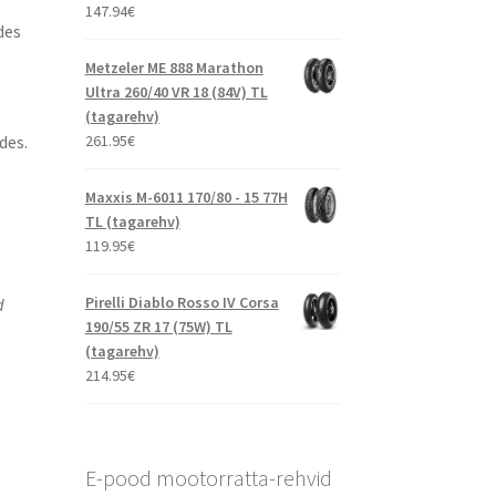
147.94
€
des
Metzeler ME 888 Marathon
Ultra 260/40 VR 18 (84V) TL
(tagarehv)
261.95
€
des.
Maxxis M-6011 170/80 - 15 77H
TL (tagarehv)
119.95
€
Pirelli Diablo Rosso IV Corsa
d
190/55 ZR 17 (75W) TL
(tagarehv)
214.95
€
E-pood mootorratta-rehvid