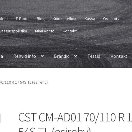
aleht
E-Pood
Blog
Kuidas tellida
Kassa
Ostukorv
vaatsuspoliitika
Minu Konto
Kontakt
ta
Rehvid info
Brändid
Testid
Kontakt
0/110 R 17 54S TL (esirehv)
CST CM-AD01 70/110 R 
54S TL (esirehv)