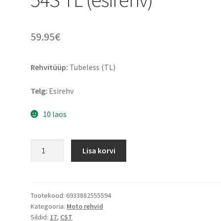
59.95
€
Rehvitüüp:
Tubeless (TL)
Telg:
Esirehv
10 laos
CST
Lisa korvi
CM-
AD01
70/110
R
Tootekood:
6933882555594
Kategooria:
Moto rehvid
17
Sildid:
17
,
CST
54S