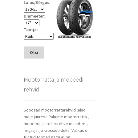
Laius/Kõrgus:
Diameeter:
Tootja:
Otsi
Mootorratta ja mopeedi
rehvid
Soodsad mootorrattarehvid leiad
meie juurest. Pakume mootorratta-,
mopeedi- ja rollerirehve maantee-,
ringraja- ja krossisõiduks. Valikus on
tuntud tootjad nagu Avon,