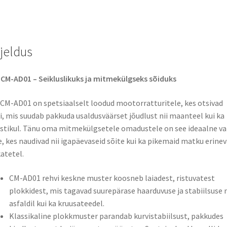
TL
(esirehv)
kogus
rjeldus
CM-AD01 – Seikluslikuks ja mitmekülgseks sõiduks
CM-AD01 on spetsiaalselt loodud mootorratturitele, kes otsivad
i, mis suudab pakkuda usaldusväärset jõudlust nii maanteel kui ka
tikul. Tänu oma mitmekülgsetele omadustele on see ideaalne va
e, kes naudivad nii igapäevaseid sõite kui ka pikemaid matku erinev
atetel.
CM-AD01 rehvi keskne muster koosneb laiadest, ristuvatest
plokkidest, mis tagavad suurepärase haarduvuse ja stabiilsuse n
asfaldil kui ka kruusateedel.
Klassikaline plokkmuster parandab kurvistabiilsust, pakkudes