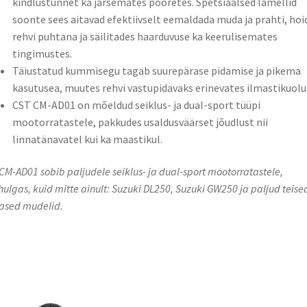
kindlustunnet ka järsemates pööretes. Spetsiaalsed lamellid
soonte sees aitavad efektiivselt eemaldada muda ja prahti, hoi
rehvi puhtana ja säilitades haarduvuse ka keerulisemates
tingimustes.
Täiustatud kummisegu tagab suurepärase pidamise ja pikema
kasutusea, muutes rehvi vastupidavaks erinevates ilmastikuolu
CST CM-AD01 on mõeldud seiklus- ja dual-sport tüüpi
mootorratastele, pakkudes usaldusväärset jõudlust nii
linnatänavatel kui ka maastikul.
CM-AD01 sobib paljudele seiklus- ja dual-sport mootorratastele,
hulgas, kuid mitte ainult: Suzuki DL250, Suzuki GW250 ja paljud teise
ased mudelid.