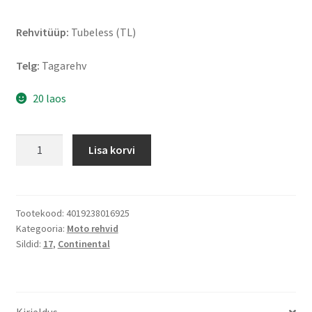
Rehvitüüp:
Tubeless (TL)
Telg:
Tagarehv
20 laos
Continental
Lisa korvi
SportAttack
4
190/50
ZR
Tootekood:
4019238016925
Kategooria:
Moto rehvid
17
Sildid:
17
,
Continental
(73W)
TL
(tagarehv)
kogus
Kirjeldus