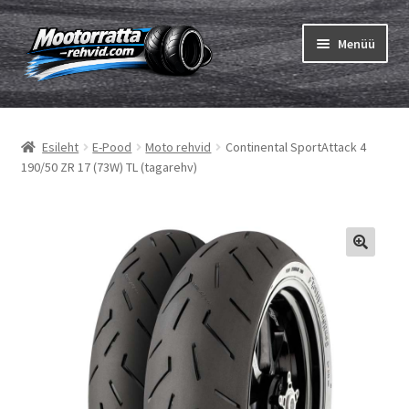
Liigu
Liigu
Menüü
navigeerimisele
sisu
juurde
Ava
Rehvid
alamm
Esileht
E-Pood
Moto rehvid
Continental SportAttack 4
Ava
Sisekumm
190/50 ZR 17 (73W) TL (tagarehv)
alamm
Kuidas osta
Ava
Rehvid info
alamm
Ava
Brändid
alamm
Testid
Kontakt