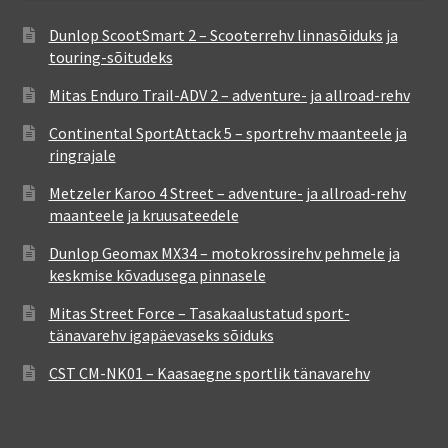
Dunlop ScootSmart 2 – Scooterrehv linnasõiduks ja
touring-sõitudeks
Mitas Enduro Trail-ADV 2 – adventure- ja allroad-rehv
Continental SportAttack 5 – sportrehv maanteele ja
ringrajale
Metzeler Karoo 4 Street – adventure- ja allroad-rehv
maanteele ja kruusateedele
Dunlop Geomax MX34 – motokrossirehv pehmele ja
keskmise kõvadusega pinnasele
Mitas Street Force – Tasakaalustatud sport-
tänavarehv igapäevaseks sõiduks
CST CM-NK01 – Kaasaegne sportlik tänavarehv