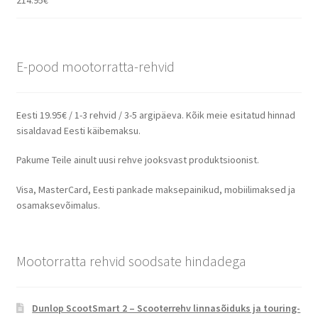
214.95
€
E-pood mootorratta-rehvid
Eesti 19.95€ / 1-3 rehvid / 3-5 argipäeva. Kõik meie esitatud hinnad
sisaldavad Eesti käibemaksu.
Pakume Teile ainult uusi rehve jooksvast produktsioonist.
Visa, MasterCard, Eesti pankade maksepainikud, mobiilimaksed ja
osamaksevõimalus.
Mootorratta rehvid soodsate hindadega
Dunlop ScootSmart 2 – Scooterrehv linnasõiduks ja touring-