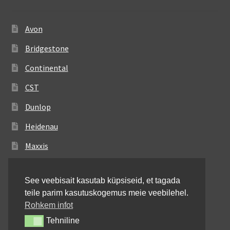
Avon
Bridgestone
Continental
CST
Dunlop
Heidenau
Maxxis
Metzeler
See veebisait kasutab küpsiseid, et tagada
Michelin
teile parim kasutuskogemus meie veebilehel.
Mitas
Rohkem infot
Tehniline
Tehniline
Pirelli