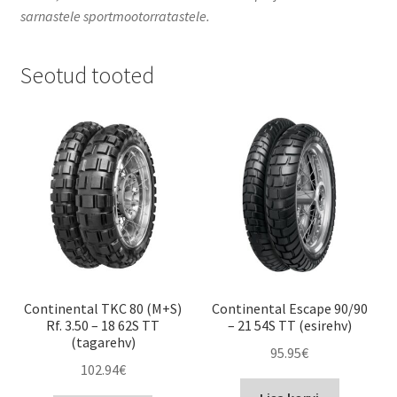
sarnastele sportmootorratastele.
Seotud tooted
Continental TKC 80 (M+S)
Continental Escape 90/90
Rf. 3.50 – 18 62S TT
– 21 54S TT (esirehv)
(tagarehv)
95.95
€
102.94
€