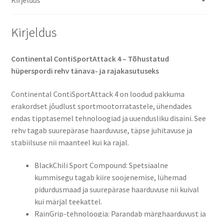
Kirjeldus
Continental ContiSportAttack 4 – Tõhustatud
hüperspordi rehv tänava- ja rajakasutuseks
Continental ContiSportAttack 4 on loodud pakkuma
erakordset jõudlust sportmootorratastele, ühendades
endas tipptasemel tehnoloogiad ja uuendusliku disaini. See
rehv tagab suurepärase haarduvuse, täpse juhitavuse ja
stabiilsuse nii maanteel kui ka rajal. ​
BlackChili Sport Compound: Spetsiaalne
kummisegu tagab kiire soojenemise, lühemad
pidurdusmaad ja suurepärase haarduvuse nii kuival
kui märjal teekattel.
RainGrip-tehnoloogia: Parandab märghaarduvust ja