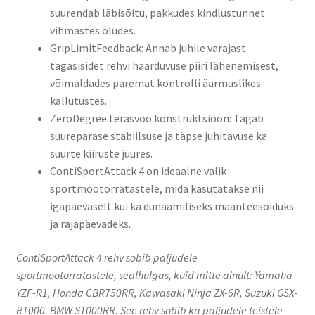
suurendab läbisõitu, pakkudes kindlustunnet
vihmastes oludes.
GripLimitFeedback: Annab juhile varajast
tagasisidet rehvi haarduvuse piiri lähenemisest,
võimaldades paremat kontrolli äärmuslikes
kallutustes.
ZeroDegree terasvöö konstruktsioon: Tagab
suurepärase stabiilsuse ja täpse juhitavuse ka
suurte kiiruste juures.
ContiSportAttack 4 on ideaalne valik
sportmootorratastele, mida kasutatakse nii
igapäevaselt kui ka dünaamiliseks maanteesõiduks
ja rajapäevadeks.
ContiSportAttack 4 rehv sobib paljudele
sportmootorratastele, sealhulgas, kuid mitte ainult: Yamaha
YZF-R1, Honda CBR750RR, Kawasaki Ninja ZX-6R, Suzuki GSX-
R1000, BMW S1000RR. See rehv sobib ka paljudele teistele