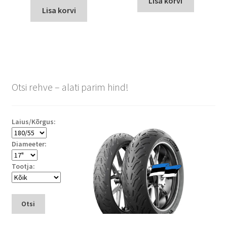
Lisa korvi
Lisa korvi
Otsi rehve – alati parim hind!
Laius/Kõrgus:
Diameeter:
Tootja:
Otsi