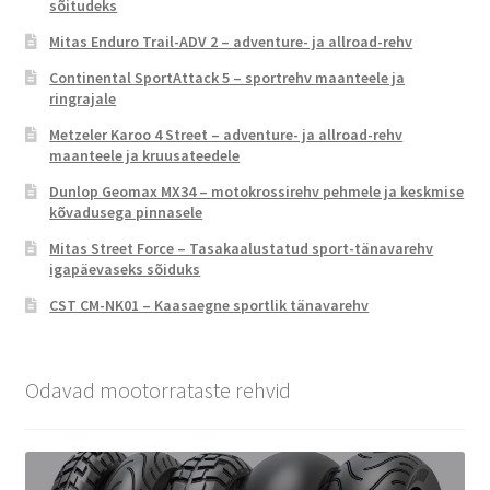
sõitudeks
Mitas Enduro Trail-ADV 2 – adventure- ja allroad-rehv
Continental SportAttack 5 – sportrehv maanteele ja
ringrajale
Metzeler Karoo 4 Street – adventure- ja allroad-rehv
maanteele ja kruusateedele
Dunlop Geomax MX34 – motokrossirehv pehmele ja keskmise
kõvadusega pinnasele
Mitas Street Force – Tasakaalustatud sport-tänavarehv
igapäevaseks sõiduks
CST CM-NK01 – Kaasaegne sportlik tänavarehv
Odavad mootorrataste rehvid