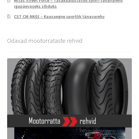
Mitas Street Force – Tasakaalustatud sport-tänavarehv
igapäevaseks sõiduks
CST CM-NK01 – Kaasaegne sportlik tänavarehv
Odavad mootorrataste rehvid