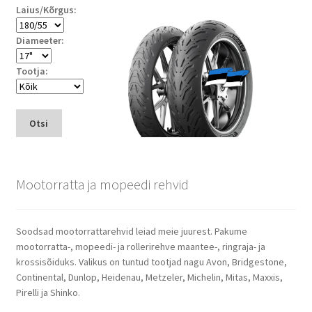
Laius/Kõrgus:
Diameeter:
Tootja:
Otsi
Mootorratta ja mopeedi rehvid
Soodsad mootorrattarehvid leiad meie juurest. Pakume
mootorratta-, mopeedi- ja rollerirehve maantee-, ringraja- ja
krossisõiduks. Valikus on tuntud tootjad nagu Avon, Bridgestone,
Continental, Dunlop, Heidenau, Metzeler, Michelin, Mitas, Maxxis,
Pirelli ja Shinko.