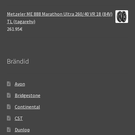
Metzeler ME 888 Marathon Ultra 260/40 VR 18 (84V)
TL (tagarehv)
261.95
€
Brändid
Avon
Bridgestone
Continental
CST
Dunlop