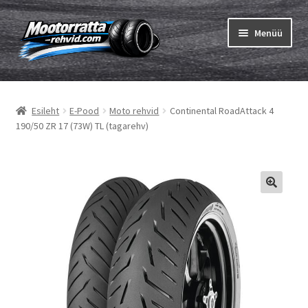
Liigu
Liigu
Menüü
navigeerimisele
sisu
juurde
Ava
Rehvid
alamm
Esileht
E-Pood
Moto rehvid
Continental RoadAttack 4
Ava
Sisekumm
190/50 ZR 17 (73W) TL (tagarehv)
alamm
Kuidas osta
Ava
Rehvid info
alamm
Ava
Brändid
alamm
Testid
Kontakt