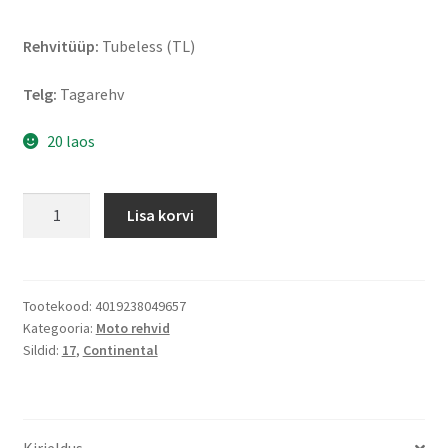
Rehvitüüp:
Tubeless (TL)
Telg:
Tagarehv
20 laos
Continental
Lisa korvi
RoadAttack
4
190/50
ZR
Tootekood:
4019238049657
Kategooria:
Moto rehvid
17
Sildid:
17
,
Continental
(73W)
TL
(tagarehv)
kogus
Kirjeldus