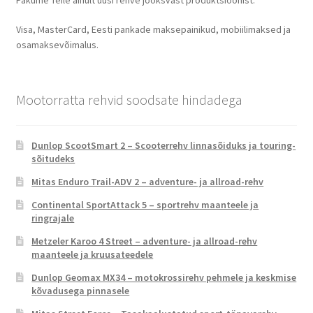
Pakume Teile ainult uusi rehve jooksvast produktsioonist.
Visa, MasterCard, Eesti pankade maksepainikud, mobiilimaksed ja
osamaksevõimalus.
Mootorratta rehvid soodsate hindadega
Dunlop ScootSmart 2 – Scooterrehv linnasõiduks ja touring-
sõitudeks
Mitas Enduro Trail-ADV 2 – adventure- ja allroad-rehv
Continental SportAttack 5 – sportrehv maanteele ja
ringrajale
Metzeler Karoo 4 Street – adventure- ja allroad-rehv
maanteele ja kruusateedele
Dunlop Geomax MX34 – motokrossirehv pehmele ja keskmise
kõvadusega pinnasele