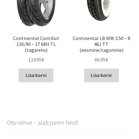
Continental ContiGo!
Continental LB WW 3.50 – 8
130/90 – 17 68H TL
46J TT
(tagarehv)
(eesmine/tagumine)
124.95
€
66.95
€
Lisa korvi
Lisa korvi
Otsi rehve – alati parim hind!