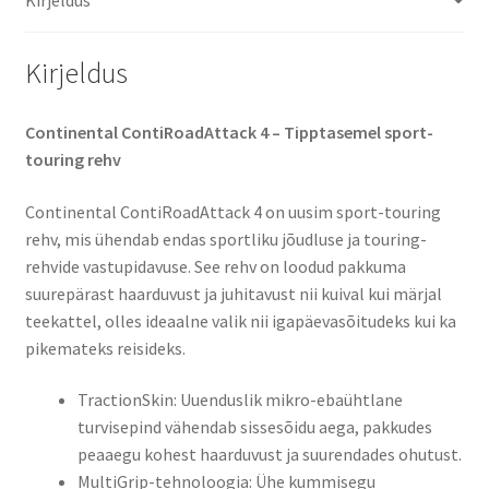
Kirjeldus
Continental ContiRoadAttack 4 – Tipptasemel sport-
touring rehv
Continental ContiRoadAttack 4 on uusim sport-touring
rehv, mis ühendab endas sportliku jõudluse ja touring-
rehvide vastupidavuse. See rehv on loodud pakkuma
suurepärast haarduvust ja juhitavust nii kuival kui märjal
teekattel, olles ideaalne valik nii igapäevasõitudeks kui ka
pikemateks reisideks.
TractionSkin: Uuenduslik mikro-ebaühtlane
turvisepind vähendab sissesõidu aega, pakkudes
peaaegu kohest haarduvust ja suurendades ohutust.
MultiGrip-tehnoloogia: Ühe kummisegu