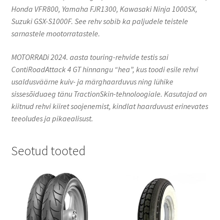
Honda VFR800, Yamaha FJR1300, Kawasaki Ninja 1000SX,
Suzuki GSX-S1000F. See rehv sobib ka paljudele teistele
sarnastele mootorratastele.​
MOTORRADi 2024. aasta touring-rehvide testis sai
ContiRoadAttack 4 GT hinnangu “hea”, kus toodi esile rehvi
usaldusväärne kuiv- ja märghaarduvus ning lühike
sissesõiduaeg tänu TractionSkin-tehnoloogiale. Kasutajad on
kiitnud rehvi kiiret soojenemist, kindlat haarduvust erinevates
teeoludes ja pikaealisust.
Seotud tooted