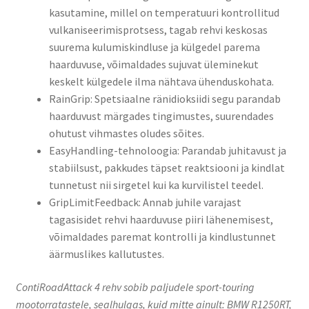
kasutamine, millel on temperatuuri kontrollitud
vulkaniseerimisprotsess, tagab rehvi keskosas
suurema kulumiskindluse ja külgedel parema
haarduvuse, võimaldades sujuvat üleminekut
keskelt külgedele ilma nähtava ühenduskohata.
RainGrip: Spetsiaalne ränidioksiidi segu parandab
haarduvust märgades tingimustes, suurendades
ohutust vihmastes oludes sõites.
EasyHandling-tehnoloogia: Parandab juhitavust ja
stabiilsust, pakkudes täpset reaktsiooni ja kindlat
tunnetust nii sirgetel kui ka kurvilistel teedel.
GripLimitFeedback: Annab juhile varajast
tagasisidet rehvi haarduvuse piiri lähenemisest,
võimaldades paremat kontrolli ja kindlustunnet
äärmuslikes kallutustes.
ContiRoadAttack 4 rehv sobib paljudele sport-touring
mootorratastele, sealhulgas, kuid mitte ainult: BMW R1250RT,