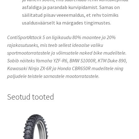
asfaldiga ja parandab kurvipidamist. Samas on
säilitatud piisav veeeemaldus, et rehv toimiks
usaldusväärselt ka märgades tingimustes.
ContiSportAttack 5 on ligikaudu 80% maantee ja 20%
rajakasutuseks, mis teeb sellest ideaalse valiku
sportmootorratastele ja võimsatele naked bike mudelitele.
Sobib näiteks Yamaha YZF-R6, BMW S1000R, KTM Duke 890,
Kawasaki Ninja ZX-6R ja Honda CBR650R mudelitele ning
paljudele teistele sarnastele mootorratastele.
Seotud tooted