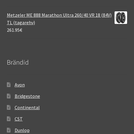
Metzeler ME 888 Marathon Ultra 260/40 VR 18 (84V)
TL (tagarehv)
261.95
€
Brändid
Avon
Bridgestone
Continental
CST
Dunlop