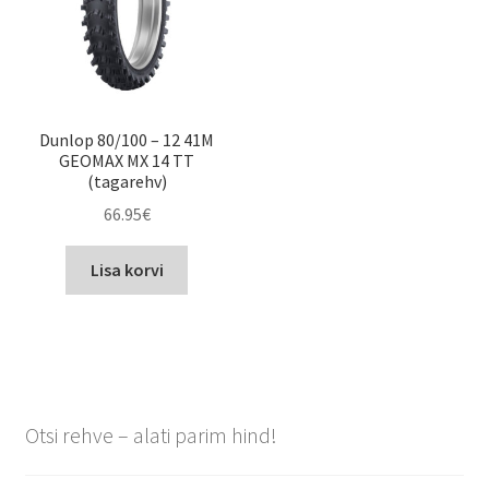
Dunlop 80/100 – 12 41M
GEOMAX MX 14 TT
(tagarehv)
66.95
€
Lisa korvi
Otsi rehve – alati parim hind!