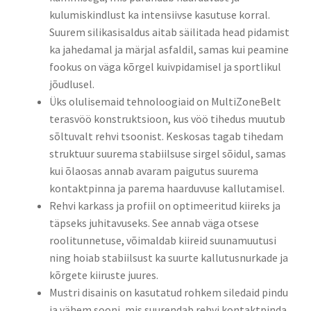
kulumiskindlust ka intensiivse kasutuse korral.
Suurem silikasisaldus aitab säilitada head pidamist
ka jahedamal ja märjal asfaldil, samas kui peamine
fookus on väga kõrgel kuivpidamisel ja sportlikul
jõudlusel.
Üks olulisemaid tehnoloogiaid on MultiZoneBelt
terasvöö konstruktsioon, kus vöö tihedus muutub
sõltuvalt rehvi tsoonist. Keskosas tagab tihedam
struktuur suurema stabiilsuse sirgel sõidul, samas
kui õlaosas annab avaram paigutus suurema
kontaktpinna ja parema haarduvuse kallutamisel.
Rehvi karkass ja profiil on optimeeritud kiireks ja
täpseks juhitavuseks. See annab väga otsese
roolitunnetuse, võimaldab kiireid suunamuutusi
ning hoiab stabiilsust ka suurte kallutusnurkade ja
kõrgete kiiruste juures.
Mustri disainis on kasutatud rohkem siledaid pindu
ja vähem sooni, mis suurendab rehvi kontaktpinda