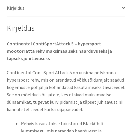
kogus
Kirjeldus
Kirjeldus
Continental ContiSportAttack 5 – hypersport
mootorratta rehv maksimaalseks haarduvuseks ja
täpseks juhitavuseks
Continental ContiSportAttack 5 on uusima põlvkonna
hypersport rehv, mis on arendatud võidusõidurajalt saadud
kogemuste põhjal ja kohandatud kasutamiseks tavateedel.
See on mõeldud sõitjatele, kes otsivad maksimaalset
dünaamikat, tugevat kurvipidamist ja täpset juhitavust nii
käänulistel teedel kui ka rajapäevadel.
Rehvis kasutatakse täiustatud BlackChili
kummisegu, mis parandab haarduvust ja