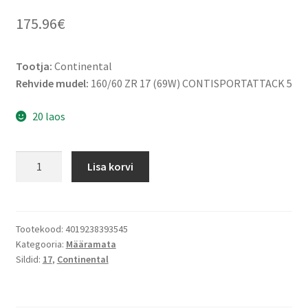
175.96
€
Tootja:
Continental
Rehvide mudel:
160/60 ZR 17 (69W) CONTISPORTATTACK 5
20 laos
Continental
Lisa korvi
160/60
ZR
17
(69W)
Tootekood:
4019238393545
Kategooria:
Määramata
CONTISPORTATTACK
Sildid:
17
,
Continental
5
TL
(tagarehv)