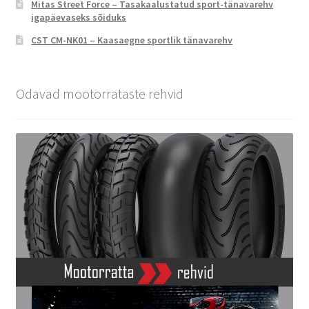
Mitas Street Force – Tasakaalustatud sport-tänavarehv
igapäevaseks sõiduks
CST CM-NK01 – Kaasaegne sportlik tänavarehv
Odavad mootorrataste rehvid