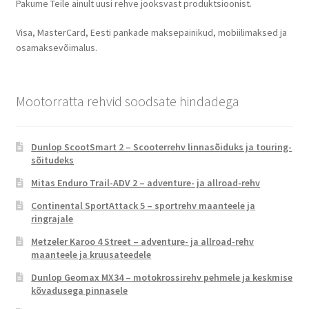
Pakume Teile ainult uusi rehve jooksvast produktsioonist.
Visa, MasterCard, Eesti pankade maksepainikud, mobiilimaksed ja
osamaksevõimalus.
Mootorratta rehvid soodsate hindadega
Dunlop ScootSmart 2 – Scooterrehv linnasõiduks ja touring-
sõitudeks
Mitas Enduro Trail-ADV 2 – adventure- ja allroad-rehv
Continental SportAttack 5 – sportrehv maanteele ja
ringrajale
Metzeler Karoo 4 Street – adventure- ja allroad-rehv
maanteele ja kruusateedele
Dunlop Geomax MX34 – motokrossirehv pehmele ja keskmise
kõvadusega pinnasele