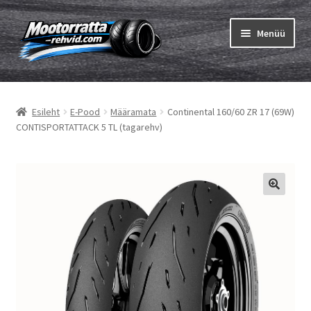
Liigu
Liigu
Menüü
navigeerimisele
sisu
juurde
Ava
Rehvid
alamm
Esileht
E-Pood
Määramata
Continental 160/60 ZR 17 (69W)
Ava
Sisekumm
CONTISPORTATTACK 5 TL (tagarehv)
alamm
Kuidas osta
Ava
Rehvid info
alamm
Ava
Brändid
alamm
Testid
Kontakt